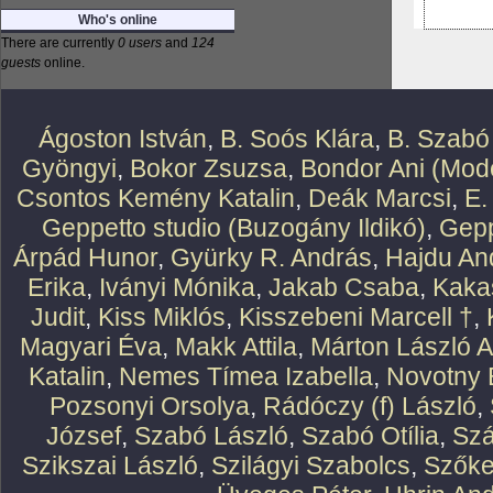
Who's online
There are currently
0 users
and
124
guests
online.
Ágoston István
,
B. Soós Klára
,
B. Szabó
Gyöngyi
,
Bokor Zsuzsa
,
Bondor Ani (Mode
Csontos Kemény Katalin
,
Deák Marcsi
,
E.
Geppetto studio (Buzogány Ildikó)
,
Gepp
Árpád Hunor
,
Gyürky R. András
,
Hajdu An
Erika
,
Iványi Mónika
,
Jakab Csaba
,
Kaka
Judit
,
Kiss Miklós
,
Kisszebeni Marcell †
,
Magyari Éva
,
Makk Attila
,
Márton László At
Katalin
,
Nemes Tímea Izabella
,
Novotny 
Pozsonyi Orsolya
,
Rádóczy (f) László
,
József
,
Szabó László
,
Szabó Otília
,
Szá
Szikszai László
,
Szilágyi Szabolcs
,
Szőke