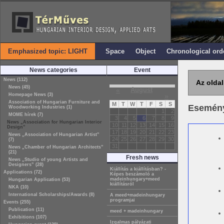
Emphasized topic: LIGHT
Space
Object
Chronological ord
News categories
Event
News (112)
Az oldal
News (45)
«
August
Homepage News (3)
»
Association of Hungarian Furniture and
M
T
W
T
F
S
S
Esemén
Woodworking Industries (1)
1
2
MOME hírek (7)
3
4
5
6
7
8
9
News „Association for Hungarian Interior
10
11
12
13
14
15
16
Design”
17
18
19
20
21
22
23
News „Association of Hungarian Artist”
24
25
26
27
28
29
30
(7)
31
News „Chamber of Hungarian Architects”
(21)
Fresh news
News „Studio of young Artists and
Designers” (28)
Kiállítás a kiállításban? -
Applications (72)
Képes beszámoló a
madeinhungary+meed
Hungarian Application (53)
kiállításról
NKA (10)
International Scholarships/Awards (8)
A meed+madeinhungary
programjai
Events (255)
Publication (11)
meed + madeinhungary
Exhibitions (107)
Izgalmas pályázati