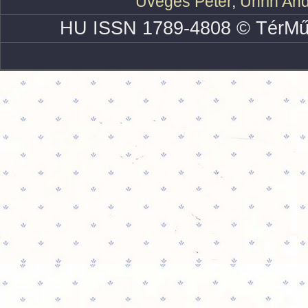
Üveges Péter
,
Uhrin An
HU ISSN 1789-4808 © TérMű