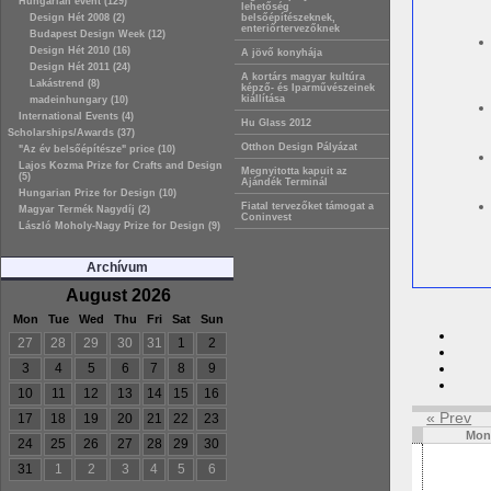
Hungarian event (129)
lehetőség
Design Hét 2008 (2)
belsőépítészeknek,
enteriőrtervezőknek
Budapest Design Week (12)
Design Hét 2010 (16)
A jövő konyhája
Design Hét 2011 (24)
A kortárs magyar kultúra
Lakástrend (8)
képző- és Iparművészeinek
kiállítása
madeinhungary (10)
International Events (4)
Hu Glass 2012
Scholarships/Awards (37)
Otthon Design Pályázat
"Az év belsőépítésze" price (10)
Lajos Kozma Prize for Crafts and Design
Megnyitotta kapuit az
(5)
Ajándék Terminál
Hungarian Prize for Design (10)
Fiatal tervezőket támogat a
Magyar Termék Nagydíj (2)
Coninvest
László Moholy-Nagy Prize for Design (9)
Archívum
August 2026
Mon
Tue
Wed
Thu
Fri
Sat
Sun
27
28
29
30
31
1
2
3
4
5
6
7
8
9
10
11
12
13
14
15
16
« Prev
17
18
19
20
21
22
23
Mon
24
25
26
27
28
29
30
31
1
2
3
4
5
6