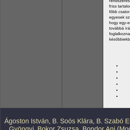
rendszerese
friss tarta
főbb csator
egyesek sze
hogy egy-eg
továbbá írá
foglalkozn
későbbiekbe
Ágoston István
,
B. Soós Klára
,
B. Szabó E
Gyöngyi
,
Bokor Zsuzsa
,
Bondor Ani (Mod