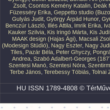
Zsolt
,
Csontos Kemény Katalin
,
Deák 
Füzesséry Erika
,
Geppetto studio (Buzo
Gulyás Judit
,
György Árpád Hunor
,
Gy
Benczúr László
,
Illés Attila
,
Imrik Erika
,
Iv
Kauker Szilvia
,
Kis Iringó Márta
,
Kis Judi
MAAK design (Hajas Ági)
,
Macsali Zsol
(Modesign Stúdió)
,
Nagy Eszter
,
Nagy Judi
Tiles
,
Pazár Béla
,
Peter Ghyczy
,
Pongr
Andrea
,
Szabó Adalbert-Georges (187
Szentesi Manó
,
Szentesi Nóra
,
Szentirm
Terbe János
,
Terebessy Tóbiás
,
Tolnai 
HU ISSN 1789-4808 © TérMűve