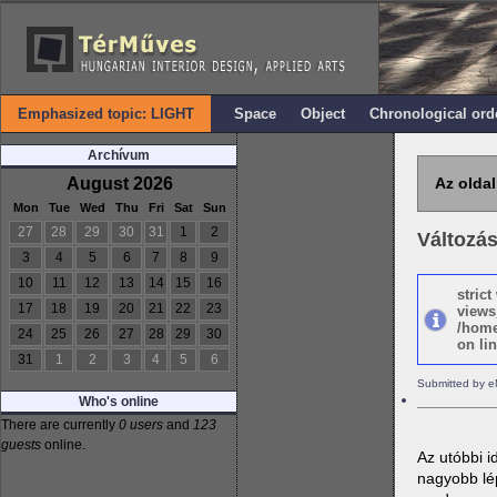
Emphasized topic: LIGHT
Space
Object
Chronological ord
Archívum
August 2026
Az oldal
Mon
Tue
Wed
Thu
Fri
Sat
Sun
27
28
29
30
31
1
2
Változá
3
4
5
6
7
8
9
10
11
12
13
14
15
16
stric
17
18
19
20
21
22
23
views
/home
24
25
26
27
28
29
30
on lin
31
1
2
3
4
5
6
Submitted by e
Who's online
There are currently
0 users
and
123
guests
online.
Az utóbbi i
nagyobb lép