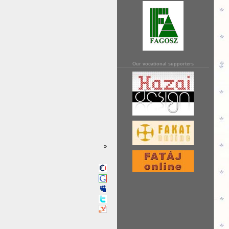
Our vocational supporters
»