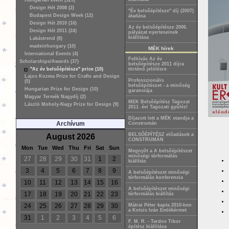
Hungarian event (129)
Design Hét 2008 (2)
"Év belsőépítésze" díj (2007)
Budapest Design Week (12)
átadása
Design Hét 2010 (16)
Az év belsõépítésze 2006.
Design Hét 2011 (24)
pályázat nyerteseinek
kiállítása
Lakástrend (8)
madeinhungary (10)
MÉK hírek
International Events (4)
Felhívás Az év
Scholarships/Awards (37)
belsőépítésze 2011 díjra
"Az év belsőépítésze" price (10)
történő jelölésre
Lajos Kozma Prize for Crafts and Design
Professzionális
(5)
belsőépítészet - a minőség
Hungarian Prize for Design (10)
garanciája
Magyar Termék Nagydíj (2)
MEK Belsőépítész Tagozat
László Moholy-Nagy Prize for Design (9)
2011. évi Tagozati gyűlés!
Díjazott lett a MÉK standja a
Archívum
Construmán
BELSŐÉPÍTÉSZ előadások a
August 2026
CONSTRUMÁN
Mon
Tue
Wed
Thu
Fri
Sat
Sun
Megnyílt a A belsőépítészet
minőségi térformálás
27
28
29
30
31
1
2
kiállítás
3
4
5
6
7
8
9
A belsőépítészet minőségi
térformálás konferencia
10
11
12
13
14
15
16
A belsőépítészet minőségi
17
18
19
20
21
22
23
térformálás kiállítás
24
25
26
27
28
29
30
Mátrai Péter kapta 2010-ben
a Kotsis Iván Emlékérmet
31
1
2
3
4
5
6
F. M. R. - Tardos Tibor
építész kiállítása