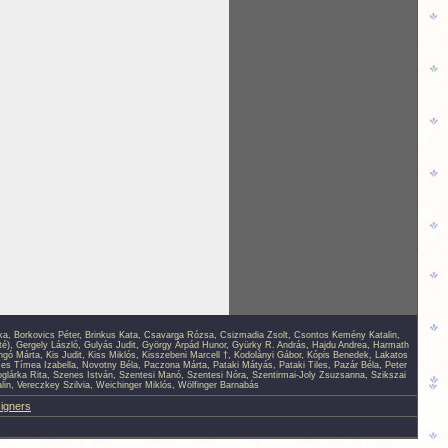
ka
,
Borkovics Péter
,
Brinkus Kata
,
Csavarga Rózsa
,
Csizmadia Zsolt
,
Csontos Kemény Katalin
,
té)
,
Gergely László
,
Gulyás Judit
,
György Árpád Hunor
,
Gyürky R. András
,
Hajdu Andrea
,
Harmath
ingó Márta
,
Kis Judit
,
Kiss Miklós
,
Kisszebeni Marcell †
,
Kodolányi Gábor
,
Kópis Benedek
,
Lakatos
s Tímea Izabella
,
Novotny Béla
,
Paczona Márta
,
Pataki Mátyás
,
Pataki Tiles
,
Pazár Béla
,
Peter
glárka Rita
,
Szenes István
,
Szentesi Manó
,
Szentesi Nóra
,
Szentirmai-Joly Zsuzsanna
,
Szikszai
lin
,
Vereczkey Szilvia
,
Weichinger Miklós
,
Wölfinger Barnabás
signers