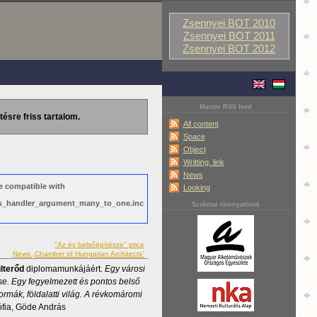
Zsennyei BOT 2010
Zsennyei BOT 2011
Zsennyei BOT 2012
Master RSS feed
tésre friss tartalom.
All content
Space
Object
Writting, link
News
e compatible with
Looking
ews_handler_argument_many_to_one.inc
Szakmai támogatóink
"Az év belsőépítésze" price
News „Chamber of Hungarian Architects”
lterőd
diplomamunkájáért.
Egy városi
se. Egy fegyelmezett és pontos belső
ormák, földalatti világ. A révkomáromi
fia, Göde András