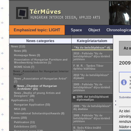
Emphasized topic: LIGHT
Space
Object
Chronologica
News categories
Kategóriatartalom
News (112)
"Az év belsőépítésze" díj
Az o
News (45)
2010 - Felhívás "Az év
Homepage News (3)
belsőépítésze" díjra történő
jelölésre
Association of Hungarian Furniture and
2009
Woodworking Industries (1)
F. M. R. - Tardos Tibor
MOME hírek (7)
építész kiállítása
News „Association for Hungarian Interior
Design”
2010 "Az év belsőépítésze"
díjátadó
News „Association of Hungarian Artist”
(7)
2009 - Felhívás "Az év
News „Chamber of Hungarian
o
belsőépítésze" díjra történő
Architects” (21)
jelölésre
News „Studio of young Artists and
Designers” (28)
2009. évi belsőépítészeti
Submitte
diplomadíjas
Applications (72)
Hungarian Application (53)
2008 - "Az év belsőépítésze"
NKA (10)
díj átadása
Az idei
International Scholarships/Awards (8)
2008 - Felhívás "Az év
zárvány
Events (255)
belsőépítésze" díjra történő
rendsze
jelölésre
Publication (11)
Nádor-v
Exhibitions (107)
B. Soós Klára önálló
kiállítása