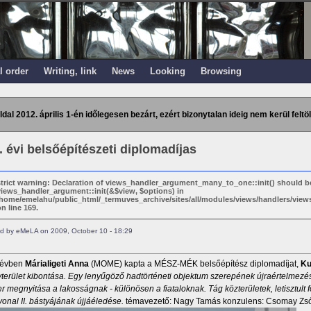
l order
Writing, link
News
Looking
Browsing
ldal 2012. április 1-én időlegesen bezárt, ezért bizonytalan ideig nem kerül feltöl
. évi belsőépítészeti diplomadíjas
strict warning: Declaration of views_handler_argument_many_to_one::init() should b
views_handler_argument::init(&$view, $options) in
/home/emelahu/public_html/_termuves_archive/sites/all/modules/views/handlers/vi
n line 169.
d by eMeLA on 2009, October 10 - 18:29
 évben
Márialigeti Anna
(MOME) kapta a MÉSZ-MÉK belsőépítész diplomadíjat,
Ku
terület kibontása. Egy lenyűgöző hadtörténeti objektum szerepének újraértelmezé
r megnyitása a lakosságnak - különösen a fiataloknak. Tág közterületek, letisztult f
onal II. bástyájának újjáéledése.
témavezető: Nagy Tamás konzulens: Csomay Zsó