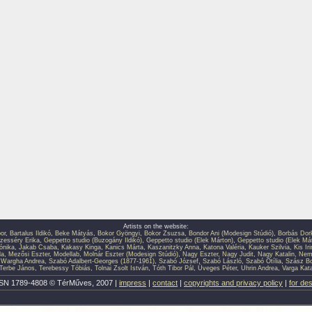
Artists on the website:
or
,
Bartalus Ildikó
,
Beke Mátyás
,
Bokor Gyöngyi
,
Bokor Zsuzsa
,
Bondor Ani (Modesign Stúdió)
,
Borbás Dor
zesséry Erika
,
Geppetto studio (Buzogány Ildikó)
,
Geppetto studio (Elek Márton)
,
Geppetto studio (Elek Má
ónika
,
Jakab Csaba
,
Kakasy Kinga
,
Kanics Márta
,
Kaszanitzky Anna
,
Katona Valéria
,
Kauker Szilvia
,
Kis Ir
la
,
Mezősi Eszter
,
Modellab
,
Molnár Eszter (Modesign Stúdió)
,
Nagy Eszter
,
Nagy Judit
,
Nagy Katalin
,
Neme
 Wargha Andrea
,
Szabó Adalbert-Georges (1877-1961)
,
Szabó József
,
Szabó László
,
Szabó Otília
,
Szász Bo
Terbe János
,
Terebessy Tóbiás
,
Tolnai Zsolt István
,
Tóth Tibor Pál
,
Üveges Péter
,
Uhrin Andrea
,
Varga Kata
SN 1789-4808 © TérMűves, 2007 |
impress
|
contact
|
copyrights and privacy policy
|
for de