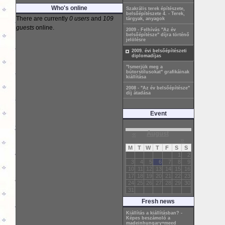
Who's online
Szakrális terek építészete,
belsőépítészete 4. - Terek,
There are currently
0 users
and
109
tárgyak, anyagok
guests
online.
2009 - Felhívás "Az év
belsőépítésze" díjra történő
jelölésre
2009. évi belsőépítészeti
diplomadíjas
"Ismerjük meg a
bútorstílusokat" grafikáinak
kiállítása
2008 - "Az év belsőépítésze"
díj átadása
Event
«
August
»
M
T
W
T
F
S
S
1
2
3
4
5
6
7
8
9
10
11
12
13
14
15
16
17
18
19
20
21
22
23
24
25
26
27
28
29
30
31
Fresh news
Kiállítás a kiállításban? -
Képes beszámoló a
madeinhungary+meed