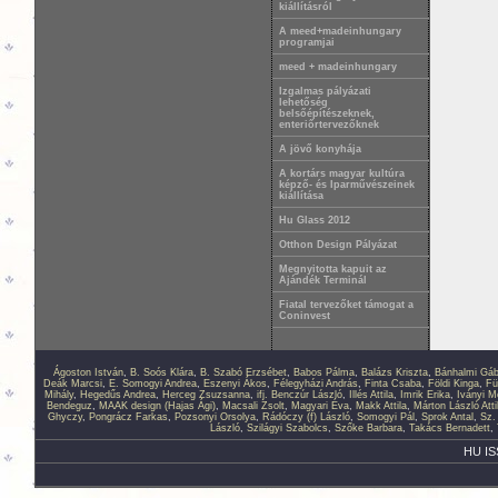
kiállításról
A meed+madeinhungary
programjai
meed + madeinhungary
Izgalmas pályázati
lehetőség
belsőépítészeknek,
enteriőrtervezőknek
A jövő konyhája
A kortárs magyar kultúra
képző- és Iparművészeinek
kiállítása
Hu Glass 2012
Otthon Design Pályázat
Megnyitotta kapuit az
Ajándék Terminál
Fiatal tervezőket támogat a
Coninvest
Ágoston István
,
B. Soós Klára
,
B. Szabó Erzsébet
,
Babos Pálma
,
Balázs Kriszta
,
Bánhalmi Gáb
Deák Marcsi
,
E. Somogyi Andrea
,
Eszenyi Ákos
,
Félegyházi András
,
Finta Csaba
,
Földi Kinga
,
Fü
Mihály
,
Hegedűs Andrea
,
Herceg Zsuzsanna
,
ifj. Benczúr László
,
Illés Attila
,
Imrik Erika
,
Iványi M
Bendeguz
,
MAAK design (Hajas Ági)
,
Macsali Zsolt
,
Magyari Éva
,
Makk Attila
,
Márton László Atti
Ghyczy
,
Pongrácz Farkas
,
Pozsonyi Orsolya
,
Rádóczy (f) László
,
Somogyi Pál
,
Sprok Antal
,
Sz.
László
,
Szilágyi Szabolcs
,
Szőke Barbara
,
Takács Bernadett
,
HU IS