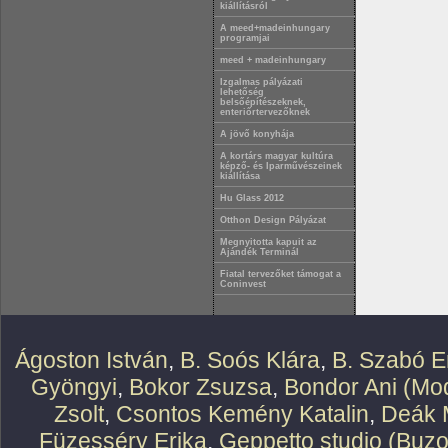
kiállításról
A meed+madeinhungary
programjai
meed + madeinhungary
Izgalmas pályázati
lehetőség
belsőépítészeknek,
enteriőrtervezőknek
A jövő konyhája
A kortárs magyar kultúra
képző- és Iparművészeinek
kiállítása
Hu Glass 2012
Otthon Design Pályázat
Megnyitotta kapuit az
Ajándék Terminál
Fiatal tervezőket támogat a
Coninvest
Ágoston István
,
B. Soós Klára
,
B. Szabó E
Gyöngyi
,
Bokor Zsuzsa
,
Bondor Ani (Mod
Zsolt
,
Csontos Kemény Katalin
,
Deák 
Füzesséry Erika
,
Geppetto studio (Buzo