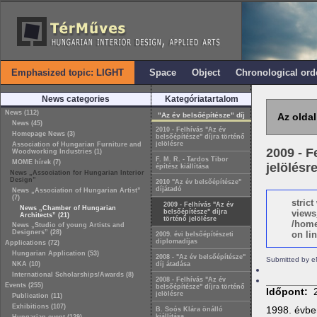
Emphasized topic: LIGHT
Space
Object
Chronological ord
News categories
Kategóriatartalom
News (112)
"Az év belsőépítésze" díj
Az oldal
News (45)
2010 - Felhívás "Az év
Homepage News (3)
belsőépítésze" díjra történő
jelölésre
Association of Hungarian Furniture and
2009 - F
Woodworking Industries (1)
F. M. R. - Tardos Tibor
MOME hírek (7)
jelölésr
építész kiállítása
News „Association for Hungarian Interior
Design”
2010 "Az év belsőépítésze"
díjátadó
News „Association of Hungarian Artist”
(7)
stric
2009 - Felhívás "Az év
News „Chamber of Hungarian
belsőépítésze" díjra
views
Architects” (21)
történő jelölésre
/home
News „Studio of young Artists and
Designers” (28)
on lin
2009. évi belsőépítészeti
diplomadíjas
Applications (72)
Hungarian Application (53)
2008 - "Az év belsőépítésze"
Submitted by e
NKA (10)
díj átadása
International Scholarships/Awards (8)
2008 - Felhívás "Az év
Events (255)
belsőépítésze" díjra történő
Időpont:
jelölésre
Publication (11)
Exhibitions (107)
1998. évben
B. Soós Klára önálló
kiállítása