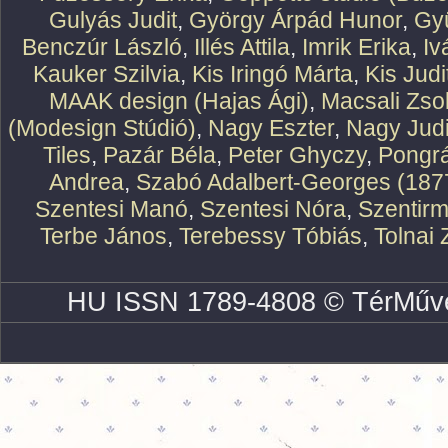
Gulyás Judit
,
György Árpád Hunor
,
Gy
Benczúr László
,
Illés Attila
,
Imrik Erika
,
Iv
Kauker Szilvia
,
Kis Iringó Márta
,
Kis Judi
MAAK design (Hajas Ági)
,
Macsali Zsol
(Modesign Stúdió)
,
Nagy Eszter
,
Nagy Judi
Tiles
,
Pazár Béla
,
Peter Ghyczy
,
Pongr
Andrea
,
Szabó Adalbert-Georges (187
Szentesi Manó
,
Szentesi Nóra
,
Szentirm
Terbe János
,
Terebessy Tóbiás
,
Tolnai 
HU ISSN 1789-4808 © TérMűve