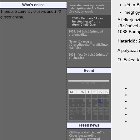
két, a B
Who's online
Szakrális terek építészete,
belsőépítészete 4. - Terek,
There are currently
0 users
and
142
megfigy
tárgyak, anyagok
guests
online.
2009 - Felhívás "Az év
A felterjes
belsőépítésze" díjra
történő jelölésre
közlésével
1088 Budape
2009. évi belsőépítészeti
diplomadíjas
Határidő: 
"Ismerjük meg a
bútorstílusokat" grafikáinak
kiállítása
A pályázat
2008 - "Az év belsőépítésze"
díj átadása
O. Ecker Ju
Event
«
August
»
M
T
W
T
F
S
S
1
2
3
4
5
6
7
8
9
10
11
12
13
14
15
16
17
18
19
20
21
22
23
24
25
26
27
28
29
30
31
Fresh news
Kiállítás a kiállításban? -
Képes beszámoló a
madeinhungary+meed