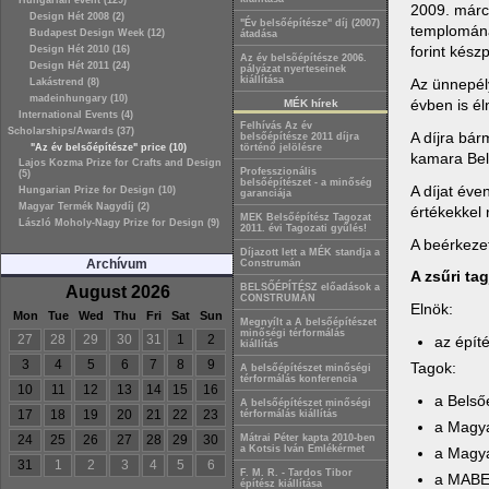
Hungarian event (129)
2009. márc
Design Hét 2008 (2)
"Év belsőépítésze" díj (2007)
templomának
Budapest Design Week (12)
átadása
forint kész
Design Hét 2010 (16)
Az év belsõépítésze 2006.
Design Hét 2011 (24)
pályázat nyerteseinek
kiállítása
Az ünnepély
Lakástrend (8)
madeinhungary (10)
évben is é
MÉK hírek
International Events (4)
Felhívás Az év
Scholarships/Awards (37)
A díjra bár
belsőépítésze 2011 díjra
"Az év belsőépítésze" price (10)
történő jelölésre
kamara Bels
Lajos Kozma Prize for Crafts and Design
Professzionális
(5)
belsőépítészet - a minőség
A díjat év
Hungarian Prize for Design (10)
garanciája
Magyar Termék Nagydíj (2)
értékekkel 
MEK Belsőépítész Tagozat
László Moholy-Nagy Prize for Design (9)
2011. évi Tagozati gyűlés!
A beérkezet
Díjazott lett a MÉK standja a
Archívum
Construmán
A zsűri tag
BELSŐÉPÍTÉSZ előadások a
August 2026
CONSTRUMÁN
Elnök:
Mon
Tue
Wed
Thu
Fri
Sat
Sun
Megnyílt a A belsőépítészet
minőségi térformálás
27
28
29
30
31
1
2
az épít
kiállítás
3
4
5
6
7
8
9
Tagok:
A belsőépítészet minőségi
térformálás konferencia
10
11
12
13
14
15
16
a Belső
A belsőépítészet minőségi
17
18
19
20
21
22
23
térformálás kiállítás
a Magya
24
25
26
27
28
29
30
Mátrai Péter kapta 2010-ben
a Kotsis Iván Emlékérmet
a Magya
31
1
2
3
4
5
6
F. M. R. - Tardos Tibor
a MABE
építész kiállítása