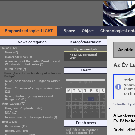
Emphasized topic: LIGHT
Space
Object
Chronological ord
News categories
Kategóriatartalom
News (112)
Díj, ösztöndíjak
Az oldal
News (45)
Az Év Lakberendezői -
Homepage News (3)
2010
Association of Hungarian Furniture and
Az Év L
Woodworking Industries (1)
MOME hírek (7)
Event
News „Association for Hungarian Interior
Design”
stric
News „Association of Hungarian Artist”
«
August
views
(7)
»
/home
News „Chamber of Hungarian Architects”
M
T
W
T
F
S
S
(21)
on lin
1
2
News „Studio of young Artists and
3
4
5
6
7
8
9
Designers” (28)
10
11
12
13
14
15
16
Applications (72)
Submitted by e
17
18
19
20
21
22
23
Hungarian Application (53)
24
25
26
27
28
29
30
NKA (10)
A Lakbere
31
International Scholarships/Awards (8)
Év Pályake
Events (255)
Fresh news
Publication (11)
Budai Ildik
Kiállítás a kiállításban? -
Exhibitions (107)
Képes beszámoló a