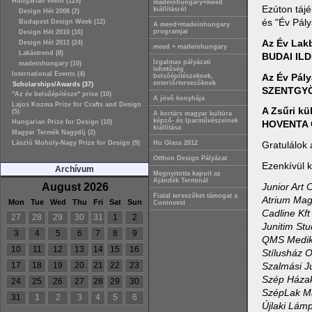
Hungarian event (129)
madeinhungary+meed
Ezúton táj
kiállításról
Design Hét 2008 (2)
és "Év Pál
Budapest Design Week (12)
A meed+madeinhungary
programjai
Design Hét 2010 (16)
Az Év Lak
Design Hét 2011 (24)
meed + madeinhungary
Lakástrend (8)
BUDAI ILD
Izgalmas pályázati
madeinhungary (10)
lehetőség
International Events (4)
Az Év Pál
belsőépítészeknek,
enteriőrtervezőknek
Scholarships/Awards (37)
SZENTGY
"Az év belsőépítésze" price (10)
A jövő konyhája
Lajos Kozma Prize for Crafts and Design
A Zsűri kü
(5)
A kortárs magyar kultúra
képző- és Iparművészeinek
Hungarian Prize for Design (10)
HOVENTA 
kiállítása
Magyar Termék Nagydíj (2)
László Moholy-Nagy Prize for Design (9)
Hu Glass 2012
Gratulálok 
Otthon Design Pályázat
Ezenkívül k
Archívum
Megnyitotta kapuit az
Ajándék Terminál
August 2026
Junior Art 
Fiatal tervezőket támogat a
Atrium Maga
Mon
Tue
Wed
Thu
Fri
Sat
Sun
Coninvest
Cadline Kft
27
28
29
30
31
1
2
Junitim St
3
4
5
6
7
8
9
QMS Medikoz
10
11
12
13
14
15
16
Stílusház 
17
18
19
20
21
22
23
Szalmási J
Szép Házak 
24
25
26
27
28
29
30
SzépLak Ma
31
1
2
3
4
5
6
Újlaki Lám