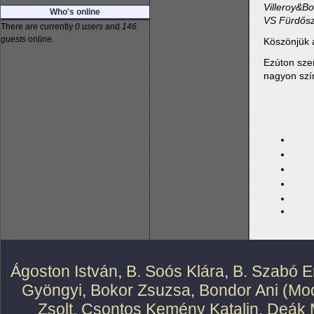
Villeroy&B
Who's online
VS Fürdősz
There are currently
0 users
and
146
guests
online.
Köszönjük a
Ezúton szer
nagyon szí
Ágoston István
,
B. Soós Klára
,
B. Szabó E
Gyöngyi
,
Bokor Zsuzsa
,
Bondor Ani (Mod
Zsolt
,
Csontos Kemény Katalin
,
Deák 