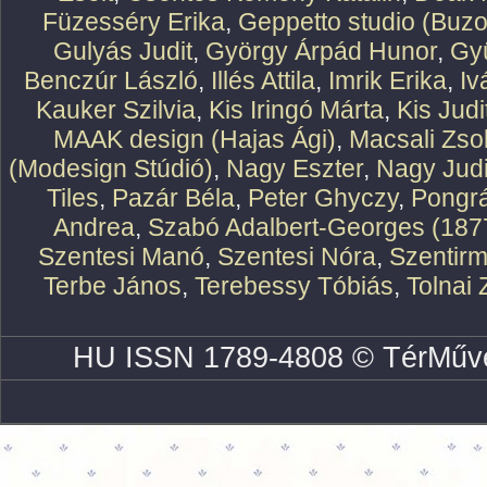
Füzesséry Erika
,
Geppetto studio (Buzo
Gulyás Judit
,
György Árpád Hunor
,
Gy
Benczúr László
,
Illés Attila
,
Imrik Erika
,
Iv
Kauker Szilvia
,
Kis Iringó Márta
,
Kis Judi
MAAK design (Hajas Ági)
,
Macsali Zsol
(Modesign Stúdió)
,
Nagy Eszter
,
Nagy Judi
Tiles
,
Pazár Béla
,
Peter Ghyczy
,
Pongr
Andrea
,
Szabó Adalbert-Georges (187
Szentesi Manó
,
Szentesi Nóra
,
Szentirm
Terbe János
,
Terebessy Tóbiás
,
Tolnai 
HU ISSN 1789-4808 © TérMűve