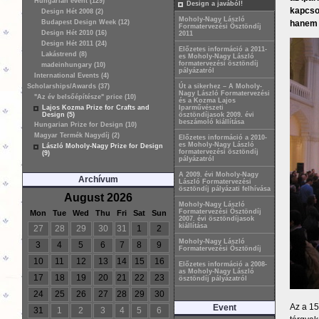
Hungarian event (129)
Design a javából!
kapcsol
Design Hét 2008 (2)
Moholy-Nagy László
hanem 
Budapest Design Week (12)
Formatervezési Ösztöndíj
Design Hét 2010 (16)
2011
Design Hét 2011 (24)
Előzetes információ a 2011-
Lakástrend (8)
es Moholy-Nagy László
formatervezési ösztöndíj
madeinhungary (10)
pályázatról
International Events (4)
Scholarships/Awards (37)
Út a sikerhez – A Moholy-
Nagy László Formatervezési
"Az év belsőépítésze" price (10)
és a Kozma Lajos
Lajos Kozma Prize for Crafts and
Iparművészeti
Design (5)
ösztöndíjasok 2009. évi
beszámoló kiállítása
Hungarian Prize for Design (10)
Magyar Termék Nagydíj (2)
Előzetes információ a 2010-
es Moholy-Nagy László
László Moholy-Nagy Prize for Design
formatervezési ösztöndíj
(9)
pályázatról
A 2009. évi Moholy-Nagy
Archívum
László Formatervezési
ösztöndíj pályázati felhívása
August 2026
Moholy-Nagy László
Formatervezési Ösztöndíj
Mon
Tue
Wed
Thu
Fri
Sat
Sun
2007. évi ösztöndíjasok
kiállítása
27
28
29
30
31
1
2
Moholy-Nagy László
3
4
5
6
7
8
9
Formatervezési Ösztöndíj
10
11
12
13
14
15
16
Előzetes információ a 2008-
as Moholy-Nagy László
17
18
19
20
21
22
23
ösztöndíj pályázatról
24
25
26
27
28
29
30
Az a 15
Event
31
1
2
3
4
5
6