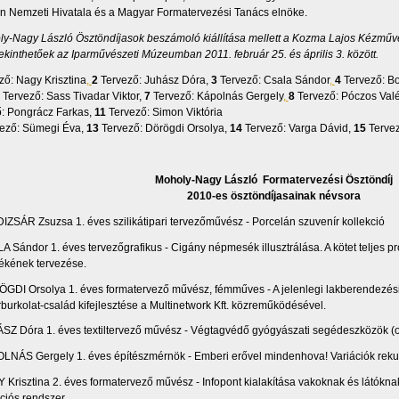
n Nemzeti Hivatala és a Magyar Formatervezési Tanács elnöke.
y-Nagy László Ösztöndíjasok beszámoló kiállítása mellett a Kozma Lajos Kézműv
ekinthetőek az Iparművészeti Múzeumban 2011. február 25. és április 3. között.
ő: Nagy Krisztina
,
2
Tervező: Juhász Dóra,
3
Tervező: Csala Sándor
,
4
Tervező: Bo
Tervező: Sass Tivadar Viktor,
7
Tervező: Kápolnás Gergely
,
8
Tervező: Póczos Valé
: Pongrácz Farkas
,
11
Tervező: Simon Viktória
ező: Sümegi Éva,
13
Tervező: Dörögdi Orsolya,
14
Tervező: Varga Dávid,
15
Tervez
Moholy-Nagy László Formatervezési Ösztöndíj
2010-es ösztöndíjasainak névsora
IZSÁR Zsuzsa 1. éves szilikátipari tervezőművész - Porcelán szuvenír kollekció
A Sándor 1. éves tervezőgrafikus - Cigány népmesék illusztrálása. A kötet teljes p
ékének tervezése.
GDI Orsolya 1. éves formatervező művész, fémműves - A jelenlegi lakberendezési
rburkolat-család kifejlesztése a Multinetwork Kft. közreműködésével.
SZ Dóra 1. éves textiltervező művész - Végtagvédő gyógyászati segédeszközök (or
LNÁS Gergely 1. éves építészmérnök - Emberi erővel mindenhova! Variációk rek
 Krisztina 2. éves formatervező művész - Infopont kialakítása vakoknak és látóknak.
ciós rendszer.