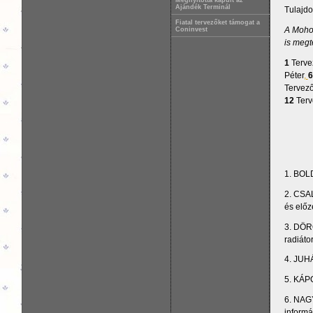
Megnyitotta kapuit az
Ajándék Terminál
Tulajdo
Fiatal tervezőket támogat a
A Mohol
Coninvest
is megt
1
Tervez
Péter
,
6
Tervező
12
Terv
1. BOLD
2. CSAL
és előz
3. DÖRÖ
radiáto
4. JUHÁ
5. KÁPO
6. NAGY
informá