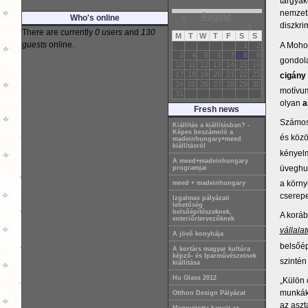
tárgyak
nemzetk
«
August
Who's online
»
diszkri
There are currently
0 users
and
130
M
T
W
T
F
S
S
guests
online.
A Mohol
1
2
3
4
5
6
7
8
9
gondola
10
11
12
13
14
15
16
17
18
19
20
21
22
23
cigány 
24
25
26
27
28
29
30
motívu
31
olyan
a
Fresh news
Számos 
Kiállítás a kiállításban? -
Képes beszámoló a
és közö
madeinhungary+meed
kiállításról
kényel
A meed+madeinhungary
üveghul
programjai
a körny
meed + madeinhungary
cserepe
Izgalmas pályázati
lehetőség
belsőépítészeknek,
A koráb
enteriőrtervezőknek
vállalat
A jövő konyhája
belsőép
A kortárs magyar kultúra
képző- és Iparművészeinek
szintén
kiállítása
Hu Glass 2012
„Külön 
munkák 
Otthon Design Pályázat
az aszt