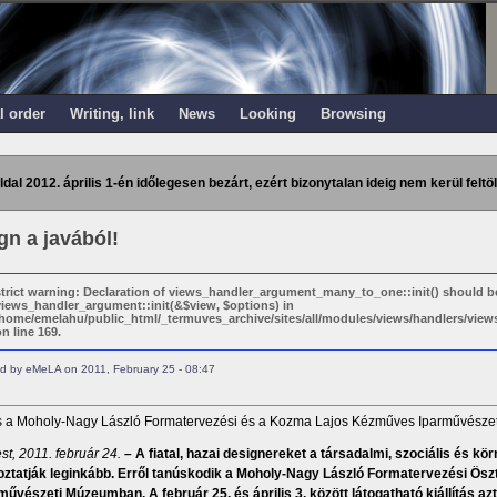
l order
Writing, link
News
Looking
Browsing
ldal 2012. április 1-én időlegesen bezárt, ezért bizonytalan ideig nem kerül feltöl
gn a javából!
strict warning: Declaration of views_handler_argument_many_to_one::init() should b
views_handler_argument::init(&$view, $options) in
/home/emelahu/public_html/_termuves_archive/sites/all/modules/views/handlers/vi
n line 169.
d by eMeLA on 2011, February 25 - 08:47
ás a Moholy-Nagy László Formatervezési és a Kozma Lajos Kézműves Iparművészet
t, 2011. február 24.
– A fiatal, hazai designereket a társadalmi, szociális és k
oztatják leginkább. Erről tanúskodik a Moholy-Nagy László Formatervezési Ösz
művészeti Múzeumban. A február 25. és április 3. között látogatható kiállítás azt