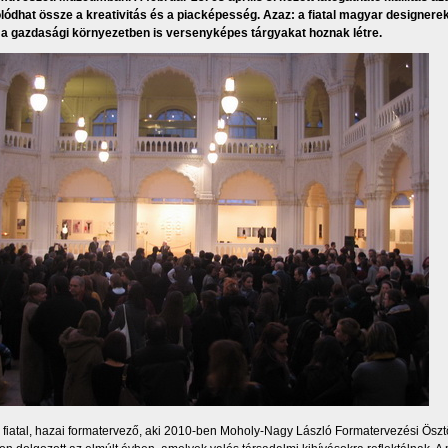
ódhat össze a kreativitás és a piacképesség. Azaz: a fiatal magyar designere
a gazdasági környezetben is versenyképes tárgyakat hoznak létre.
 fiatal, hazai formatervező, aki 2010-ben Moholy-Nagy László Formatervezési Ösztö