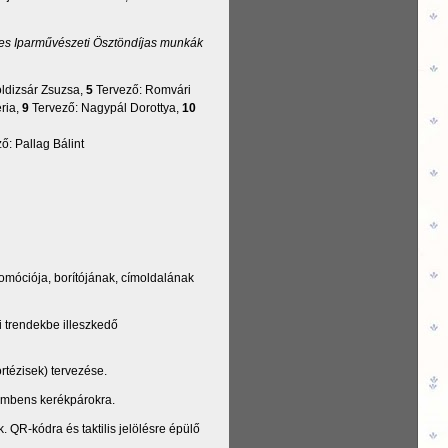
es Iparművészeti Ösztöndíjas munkák
ldizsár Zsuzsa,
5
Tervező: Romvári
ria,
9
Tervező: Nagypál Dorottya,
10
ő: Pallag Bálint
romóciója, borítójának, címoldalának
 trendekbe illeszkedő
tézisek) tervezése.
umbens kerékpárokra.
 QR-kódra és taktilis jelölésre épülő