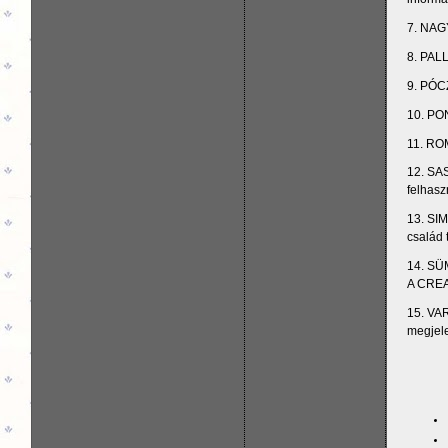
7. NAGY
8. PALL
9. PÓCZ
10. PON
11. ROM
12. SAS
felhasz
13. SIM
család 
14. SÜM
A CREA
15. VAR
megjel