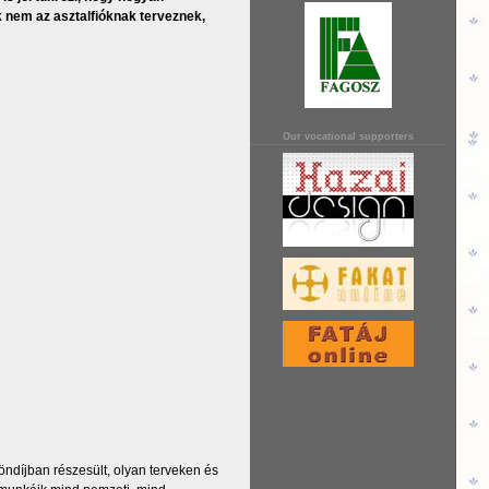
k nem az asztalfióknak terveznek,
Our vocational supporters
ndíjban részesült, olyan terveken és