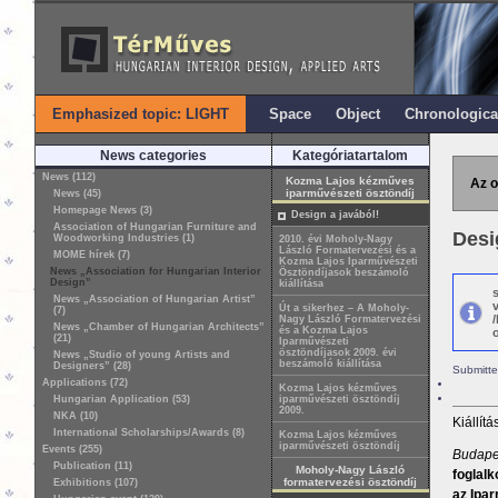
Emphasized topic: LIGHT
Space
Object
Chronologica
News categories
Kategóriatartalom
News (112)
Kozma Lajos kézműves
Az o
iparművészeti ösztöndíj
News (45)
Homepage News (3)
Design a javából!
Association of Hungarian Furniture and
Desi
Woodworking Industries (1)
2010. évi Moholy-Nagy
László Formatervezési és a
MOME hírek (7)
Kozma Lajos Iparművészeti
News „Association for Hungarian Interior
Ösztöndíjasok beszámoló
Design”
kiállítása
News „Association of Hungarian Artist”
Út a sikerhez – A Moholy-
(7)
Nagy László Formatervezési
News „Chamber of Hungarian Architects”
és a Kozma Lajos
o
(21)
Iparművészeti
ösztöndíjasok 2009. évi
News „Studio of young Artists and
beszámoló kiállítása
Designers” (28)
Submitte
Applications (72)
Kozma Lajos kézműves
Hungarian Application (53)
iparművészeti ösztöndíj
2009.
NKA (10)
Kiállít
International Scholarships/Awards (8)
Kozma Lajos kézműves
iparművészeti ösztöndíj
Events (255)
Budapes
Publication (11)
Moholy-Nagy László
foglalk
formatervezési ösztöndíj
Exhibitions (107)
az Ipar