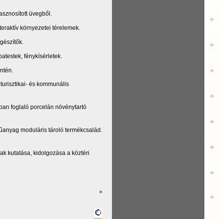
asznosított üvegből.
teraktív környezetei térelemek.
gészítők.
testek, fénykísérletek.
ntén.
urisztikai- és kommunális
ban foglaló porcelán növénytartó
anyag moduláris tároló termékcsalád.
k kutatása, kidolgozása a köztéri
»