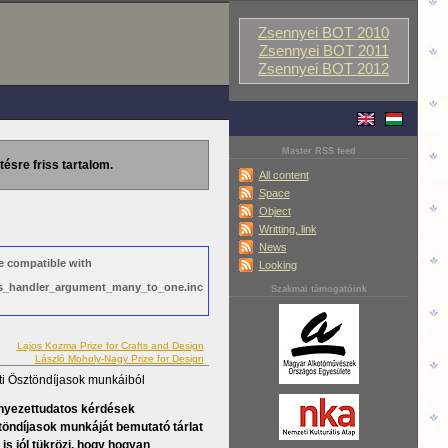
Zsennyei BOT 2010
Zsennyei BOT 2011
Zsennyei BOT 2012
Master RSS feed
tésre friss tartalom.
All content
Space
Object
Writting, link
News
e compatible with
Looking
ews_handler_argument_many_to_one.inc
Szakmai támogatóink
Lajos Kozma Prize for Crafts and Design
László Moholy-Nagy Prize for Design
i Ösztöndíjasok munkáiból
örnyezettudatos kérdések
töndíjasok munkáját bemutató tárlat
 is jól tükrözi, hogy hogyan