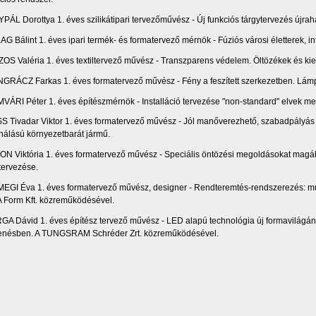
PÁL Dorottya 1. éves szilikátipari tervezőművész - Új funkciós tárgytervezés újrah
AG Bálint 1. éves ipari termék- és formatervező mérnök - Fúziós városi életterek, in
OS Valéria 1. éves textiltervező művész - Transzparens védelem. Öltözékek és kie
GRÁCZ Farkas 1. éves formatervező művész - Fény a feszített szerkezetben. Lámpa
VÁRI Péter 1. éves építészmérnök - Installáció tervezése "non-standard" elvek me
S Tivadar Viktor 1. éves formatervező művész - Jól manőverezhető, szabadpályás t
nálású környezetbarát jármű.
ON Viktória 1. éves formatervező művész - Speciális öntözési megoldásokat magá
tervezése.
EGI Éva 1. éves formatervező művész, designer - Rendteremtés-rendszerezés: mű
 Form Kft. közreműködésével.
GA Dávid 1. éves építész tervező művész - LED alapú technológia új formavilágána
enésben. A TUNGSRAM Schréder Zrt. közreműködésével.