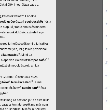
A munkáik mind nemzeti, mind
ékkal élők integrálása vagy a
re
kerestek választ. Ennek a
2
védő gyógyászati segédeszköz
és a
ón alapuló, tradicionális és modern
valyi munkák között született egy
mas.
eti terhelést csökkenti a turisztikai
bbszemélyes, félig fekvő pozícióból
8
ti alkalmazása
. Mind az
10
s alapelvén kialakított
lámpacsalád
ntözési megoldást rejt, amit a
y szerepet játszanak a
hazai
12
 tároló termékcsalád
, a mai
14
érsékletét átvevő
kültéri pad
és a
egyben.
tük meg az ösztöndíjat: az elkészült
t, azaz a formatervezők ma már nem
dja dr. Bendzsel Miklós, a Szellemi