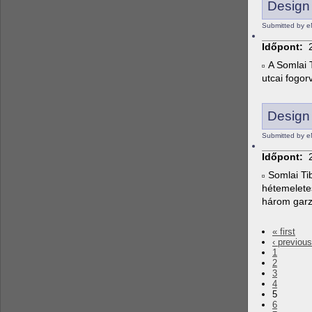
Design 
Submitted by e
Időpont:
A Somlai 
utcai fogor
Design 
Submitted by e
Időpont:
Somlai Ti
hétemeletes
három garz
« first
‹ previous
1
2
3
4
5
6