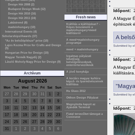
Hungarian event (129)
17
18
19
20
21
22
23
Design Hét 2008 (2)
24
25
26
27
28
29
30
Budapest Design Week (12)
Időpont:
31
Design Hét 2010 (16)
Fresh news
A Magyar É
Design Hét 2011 (24)
Lakástrend (8)
építészek 
Kiállítás a kiállításban? -
madeinhungary (10)
Képes beszámoló a
madeinhungary+meed
International Events (4)
kiállításról
A belső
Scholarships/Awards (37)
A meed+madeinhungary
"Az év belsőépítésze" price (10)
programjai
Lajos Kozma Prize for Crafts and Design
Submitted by e
(5)
meed + madeinhungary
Hungarian Prize for Design (10)
Izgalmas pályázati
Magyar Termék Nagydíj (2)
Időpont:
lehetőség
László Moholy-Nagy Prize for Design (9)
belsőépítészeknek,
enteriőrtervezőknek
A Magyar É
A jövő konyhája
kiállítására.
Archívum
A kortárs magyar kultúra
August 2026
képző- és Iparművészeinek
"Magya
kiállítása
Mon
Tue
Wed
Thu
Fri
Sat
Sun
Hu Glass 2012
27
28
29
30
31
1
2
Submitted by e
Otthon Design Pályázat
3
4
5
6
7
8
9
Megnyitotta kapuit az
10
11
12
13
14
15
16
Időpont:
Ajándék Terminál
Fiatal tervezőket támogat a
17
18
19
20
21
22
23
Coninvest
24
25
26
27
28
29
30
31
1
2
3
4
5
6