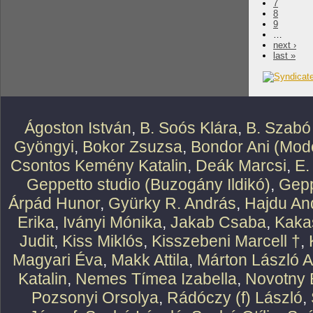
7
8
9
…
next ›
last »
Ágoston István
,
B. Soós Klára
,
B. Szabó
Gyöngyi
,
Bokor Zsuzsa
,
Bondor Ani (Mode
Csontos Kemény Katalin
,
Deák Marcsi
,
E.
Geppetto studio (Buzogány Ildikó)
,
Gepp
Árpád Hunor
,
Gyürky R. András
,
Hajdu An
Erika
,
Iványi Mónika
,
Jakab Csaba
,
Kaka
Judit
,
Kiss Miklós
,
Kisszebeni Marcell †
,
Magyari Éva
,
Makk Attila
,
Márton László At
Katalin
,
Nemes Tímea Izabella
,
Novotny 
Pozsonyi Orsolya
,
Rádóczy (f) László
,