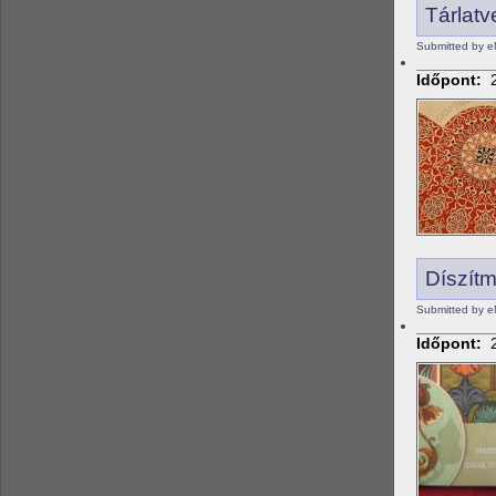
Tárlatv
Submitted by e
Időpont:
Díszít
Submitted by e
Időpont: