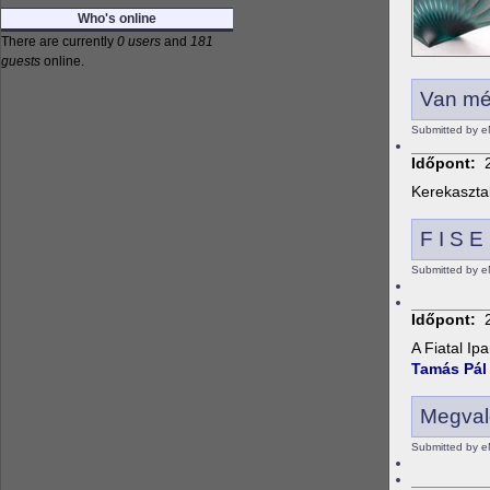
Who's online
There are currently
0 users
and
181
guests
online.
Van mé
Submitted by 
Időpont:
Kerekaszta
F I S E
Submitted by e
Időpont:
A
Fiatal
Ipa
Tamás Pál
Megval
Submitted by 