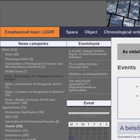
Emphasized topic: LIGHT
Space
Object
Chronological ord
News categories
Események
News (112)
Az oldal
A kortárs magyar kultúra
képző- és Iparművészeinek
News (45)
kiállítása
Homepage News (3)
Association of Hungarian Furniture and
The London Design
Events
Woodworking Industries (1)
Fesztivál 2011
MOME hírek (7)
Ötletfarm eredményhírdetés
News „Association for Hungarian Interior
Design”
Van még közük
News „Association of Hungarian Artist”
egymáshoz?! —
(7)
Szépművészetek az
építészetben
News „Chamber of Hungarian Architects”
(21)
News „Studio of young Artists and
Event
Designers” (28)
Applications (72)
Hungarian Application (53)
«
August
NKA (10)
»
International Scholarships/Awards (8)
M
T
W
T
F
S
S
Events (255)
A belső
1
2
Publication (11)
3
4
5
6
7
8
9
Exhibitions (107)
Submitted by e
10
11
12
13
14
15
16