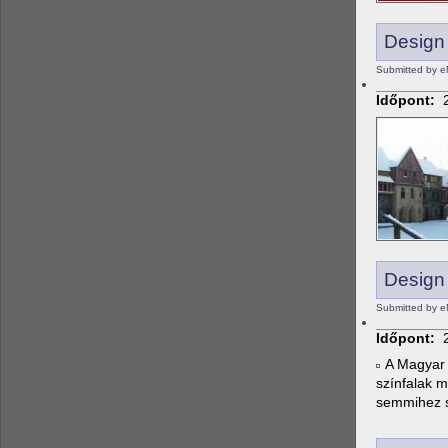
Design
Submitted by e
Időpont:
Design
Submitted by e
Időpont:
A Magyar 
színfalak m
semmihez s