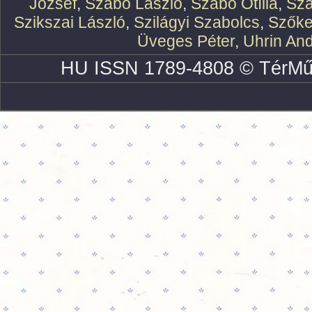
József
,
Szabó László
,
Szabó Otília
,
Szá
Szikszai László
,
Szilágyi Szabolcs
,
Szőke
Üveges Péter
,
Uhrin An
HU ISSN 1789-4808 © TérMű