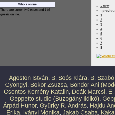
Who's online
« first
There are currently
0 users
and
146
‹ previou
guests
online.
1
2
3
4
5
6
7
8
Ágoston István
,
B. Soós Klára
,
B. Szabó
Gyöngyi
,
Bokor Zsuzsa
,
Bondor Ani (Mode
Csontos Kemény Katalin
,
Deák Marcsi
,
E.
Geppetto studio (Buzogány Ildikó)
,
Gepp
Árpád Hunor
,
Gyürky R. András
,
Hajdu An
Erika
,
Iványi Mónika
,
Jakab Csaba
,
Kaka