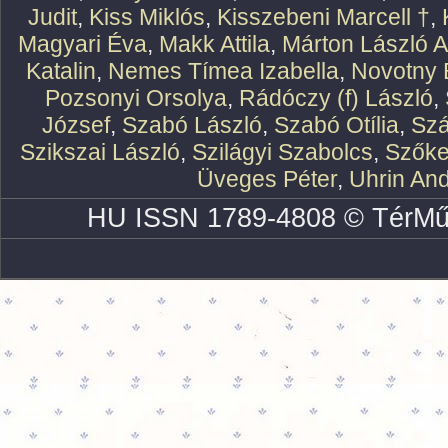
Judit
,
Kiss Miklós
,
Kisszebeni Marcell †
,
Magyari Éva
,
Makk Attila
,
Márton László At
Katalin
,
Nemes Tímea Izabella
,
Novotny 
Pozsonyi Orsolya
,
Rádóczy (f) László
,
József
,
Szabó László
,
Szabó Otília
,
Szá
Szikszai László
,
Szilágyi Szabolcs
,
Szőke
Üveges Péter
,
Uhrin An
HU ISSN 1789-4808 © TérMű