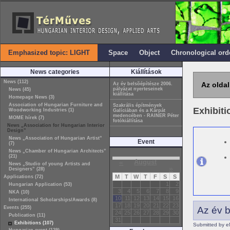
Emphasized topic: LIGHT
Space
Object
Chronological ord
News categories
Kiállítások
News (112)
Az oldal
Az év belsõépítésze 2006.
pályázat nyerteseinek
News (45)
kiállítása
Homepage News (3)
Association of Hungarian Furniture and
Szakrális építmények
Exhibiti
Woodworking Industries (1)
Galíciában és a Kárpát
medencében - RAINER Péter
MOME hírek (7)
fotókiállítása
News „Association for Hungarian Interior
Design”
News „Association of Hungarian Artist”
Event
(7)
News „Chamber of Hungarian Architects”
(21)
«
August
News „Studio of young Artists and
»
Designers” (28)
M
T
W
T
F
S
S
Applications (72)
1
2
Hungarian Application (53)
3
4
5
6
7
8
9
NKA (10)
10
11
12
13
14
15
16
International Scholarships/Awards (8)
17
18
19
20
21
22
23
Events (255)
Az év b
24
25
26
27
28
29
30
Publication (11)
31
Exhibitions (107)
Submitted by e