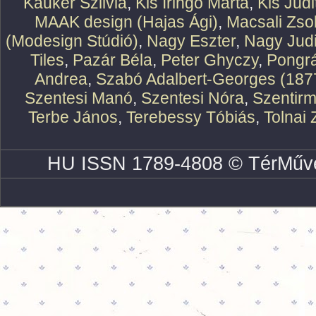
Kauker Szilvia
,
Kis Iringó Márta
,
Kis Judi
MAAK design (Hajas Ági)
,
Macsali Zsol
(Modesign Stúdió)
,
Nagy Eszter
,
Nagy Judi
Tiles
,
Pazár Béla
,
Peter Ghyczy
,
Pongr
Andrea
,
Szabó Adalbert-Georges (187
Szentesi Manó
,
Szentesi Nóra
,
Szentirm
Terbe János
,
Terebessy Tóbiás
,
Tolnai 
HU ISSN 1789-4808 © TérMűve