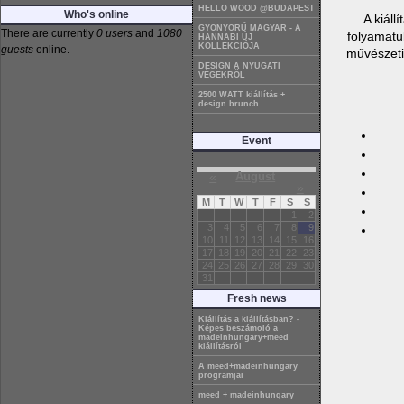
HELLO WOOD @BUDAPEST
Who's online
A kiáll
GYÖNYÖRŰ MAGYAR - A
There are currently
0 users
and
1080
folyamatu
HANNABI ÚJ
KOLLEKCIÓJA
guests
online.
művészeti 
DESIGN A NYUGATI
VÉGEKRŐL
2500 WATT kiállítás +
design brunch
Event
«
August
»
M
T
W
T
F
S
S
1
2
3
4
5
6
7
8
9
10
11
12
13
14
15
16
17
18
19
20
21
22
23
24
25
26
27
28
29
30
31
Fresh news
Kiállítás a kiállításban? -
Képes beszámoló a
madeinhungary+meed
kiállításról
A meed+madeinhungary
programjai
meed + madeinhungary