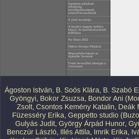
Izgalmas pályázati
lehetőség
belsőépítészeknek,
enteriőrtervezőknek
A jövő konyhája
A kortárs magyar kultúra
képző- és Iparművészeinek
kiállítása
Hu Glass 2012
Otthon Design Pályázat
Megnyitotta kapuit az
Ajándék Terminál
Fiatal tervezőket támogat a
Coninvest
Ágoston István
,
B. Soós Klára
,
B. Szabó E
Gyöngyi
,
Bokor Zsuzsa
,
Bondor Ani (Mod
Zsolt
,
Csontos Kemény Katalin
,
Deák 
Füzesséry Erika
,
Geppetto studio (Buzo
Gulyás Judit
,
György Árpád Hunor
,
Gy
Benczúr László
,
Illés Attila
,
Imrik Erika
,
Iv