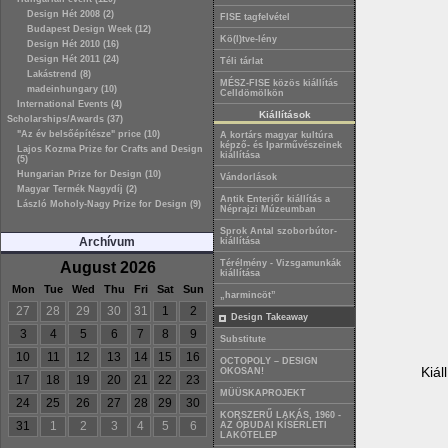
Design Hét 2008 (2)
FISE tagfelvétel
Budapest Design Week (12)
Kö(l)tve-lény
Design Hét 2010 (16)
Design Hét 2011 (24)
Téli tárlat
Lakástrend (8)
MÉSZ-FISE közös kiállítás
madeinhungary (10)
Celldömölkön
International Events (4)
Kiállítások
Scholarships/Awards (37)
"Az év belsőépítésze" price (10)
A kortárs magyar kultúra
képző- és Iparművészeinek
Lajos Kozma Prize for Crafts and Design
kiállítása
(5)
Hungarian Prize for Design (10)
Vándorlások
Magyar Termék Nagydíj (2)
Antik Enteriőr kiállítás a
László Moholy-Nagy Prize for Design (9)
Néprajzi Múzeumban
Sprok Antal szoborbútor-
Archívum
kiállítása
Térélmény - Vizsgamunkák
August 2026
kiállítása
Mon
Tue
Wed
Thu
Fri
Sat
Sun
„harmincöt”
27
28
29
30
31
1
2
Design Takeaway
3
4
5
6
7
8
9
Substitute
10
11
12
13
14
15
16
OCTOPOLY – DESIGN
Kiál
OKOSAN!
17
18
19
20
21
22
23
MÜÜSKAPROJEKT
24
25
26
27
28
29
30
KORSZERŰ LAKÁS, 1960 -
31
1
2
3
4
5
6
AZ ÓBUDAI KÍSÉRLETI
LAKÓTELEP