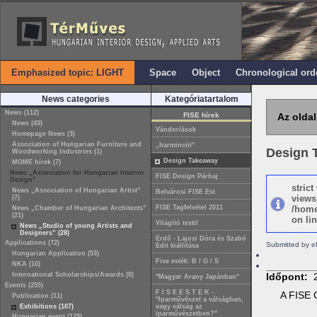
Emphasized topic: LIGHT
Space
Object
Chronological ord
News categories
Kategóriatartalom
News (112)
FISE hírek
Az oldal
News (45)
Vándorlások
Homepage News (3)
Association of Hungarian Furniture and
„harmincöt”
Design 
Woodworking Industries (1)
Design Takeaway
MOME hírek (7)
News „Association for Hungarian Interior
FISE Design Párbaj
Design”
stric
News „Association of Hungarian Artist”
Belvárosi FISE Est
views
(7)
FISE Tagfelvétel 2011
/home
News „Chamber of Hungarian Architects”
(21)
on lin
Világító textil
News „Studio of young Artists and
Designers” (28)
Erdő - Lajosi Dóra és Szabó
Applications (72)
Submitted by e
Edit kiállítása
Hungarian Application (53)
Fise esték: B / G / S
NKA (10)
International Scholarships/Awards (8)
Időpont:
"Magyar Arany Japánban"
Events (255)
F I S E E S T E K -
A FISE 
Publication (11)
"Iparművészet a válságban,
Exhibitions (107)
vagy válság az
iparművészetben?"
Hungarian event (129)