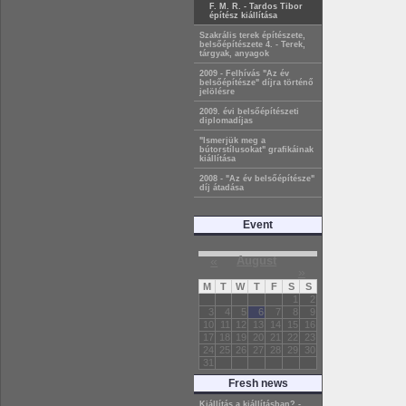
F. M. R. - Tardos Tibor
építész kiállítása
Szakrális terek építészete,
belsőépítészete 4. - Terek,
tárgyak, anyagok
2009 - Felhívás "Az év
belsőépítésze" díjra történő
jelölésre
2009. évi belsőépítészeti
diplomadíjas
"Ismerjük meg a
bútorstílusokat" grafikáinak
kiállítása
2008 - "Az év belsőépítésze"
díj átadása
Event
«
August
»
M
T
W
T
F
S
S
1
2
3
4
5
6
7
8
9
10
11
12
13
14
15
16
17
18
19
20
21
22
23
24
25
26
27
28
29
30
31
Fresh news
Kiállítás a kiállításban? -