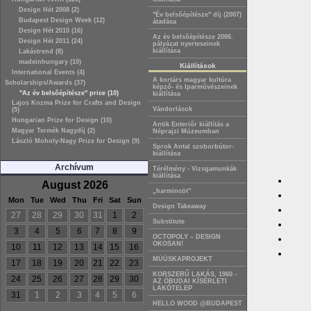
Design Hét 2008 (2)
"Év belsőépítésze" díj (2007)
Budapest Design Week (12)
átadása
Design Hét 2010 (16)
Az év belsõépítésze 2006.
Design Hét 2011 (24)
pályázat nyerteseinek
kiállítása
Lakástrend (8)
madeinhungary (10)
Kiállítások
International Events (4)
A kortárs magyar kultúra
Scholarships/Awards (37)
képző- és Iparművészeinek
"Az év belsőépítésze" price (10)
kiállítása
Lajos Kozma Prize for Crafts and Design
Vándorlások
(5)
Hungarian Prize for Design (10)
Antik Enteriőr kiállítás a
Magyar Termék Nagydíj (2)
Néprajzi Múzeumban
László Moholy-Nagy Prize for Design (9)
Sprok Antal szoborbútor-
kiállítása
Archívum
Térélmény - Vizsgamunkák
kiállítása
August 2026
„harmincöt”
Mon
Tue
Wed
Thu
Fri
Sat
Sun
Design Takeaway
27
28
29
30
31
1
2
Substitute
3
4
5
6
7
8
9
OCTOPOLY – DESIGN
OKOSAN!
10
11
12
13
14
15
16
MÜÜSKAPROJEKT
17
18
19
20
21
22
23
KORSZERŰ LAKÁS, 1960 -
24
25
26
27
28
29
30
AZ ÓBUDAI KÍSÉRLETI
LAKÓTELEP
31
1
2
3
4
5
6
HELLO WOOD @BUDAPEST