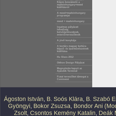
Képes beszámoló a
madeinhungary+meed
kiállításról
A meed+madeinhungary
programjai
meed + madeinhungary
Izgalmas pályázati
lehetőség
belsőépítészeknek,
enteriőrtervezőknek
A jövő konyhája
A kortárs magyar kultúra
képző- és Iparművészeinek
kiállítása
Hu Glass 2012
Otthon Design Pályázat
Megnyitotta kapuit az
Ajándék Terminál
Fiatal tervezőket támogat a
Coninvest
Ágoston István
,
B. Soós Klára
,
B. Szabó E
Gyöngyi
,
Bokor Zsuzsa
,
Bondor Ani (Mod
Zsolt
,
Csontos Kemény Katalin
,
Deák 