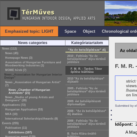
Emphasized topic: LIGHT
Space
Object
Chronological ord
News categories
Kategóriatartalom
News (112)
"Az év belsőépítésze" díj
Az oldal
News (45)
2010 - Felhívás "Az év
Homepage News (3)
belsőépítésze" díjra történő
jelölésre
Association of Hungarian Furniture and
F. M. R. 
Woodworking Industries (1)
F. M. R. - Tardos Tibor
MOME hírek (7)
építész kiállítása
News „Association for Hungarian Interior
Design”
2010 "Az év belsőépítésze"
stric
díjátadó
News „Association of Hungarian Artist”
views
(7)
2009 - Felhívás "Az év
/home
News „Chamber of Hungarian
belsőépítésze" díjra történő
Architects” (21)
on lin
jelölésre
News „Studio of young Artists and
Designers” (28)
2009. évi belsőépítészeti
diplomadíjas
Applications (72)
Submitted by e
Hungarian Application (53)
2008 - "Az év belsőépítésze"
NKA (10)
díj átadása
International Scholarships/Awards (8)
2008 - Felhívás "Az év
Events (255)
Időpont:
belsőépítésze" díjra történő
jelölésre
Publication (11)
A Mag
Exhibitions (107)
B. Soós Klára önálló
Hungarian event (129)
kiállítása