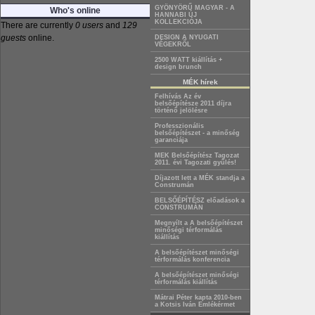
GYÖNYÖRŰ MAGYAR - A
Who's online
HANNABI ÚJ
KOLLEKCIÓJA
There are currently
0 users
and
129
guests
online.
DESIGN A NYUGATI
VÉGEKRŐL
2500 WATT kiállítás +
design brunch
MÉK hírek
Felhívás Az év
belsőépítésze 2011 díjra
történő jelölésre
Professzionális
belsőépítészet - a minőség
garanciája
MEK Belsőépítész Tagozat
2011. évi Tagozati gyűlés!
Díjazott lett a MÉK standja a
Construmán
BELSŐÉPÍTÉSZ előadások a
CONSTRUMÁN
Megnyílt a A belsőépítészet
minőségi térformálás
kiállítás
A belsőépítészet minőségi
térformálás konferencia
A belsőépítészet minőségi
térformálás kiállítás
Mátrai Péter kapta 2010-ben
a Kotsis Iván Emlékérmet