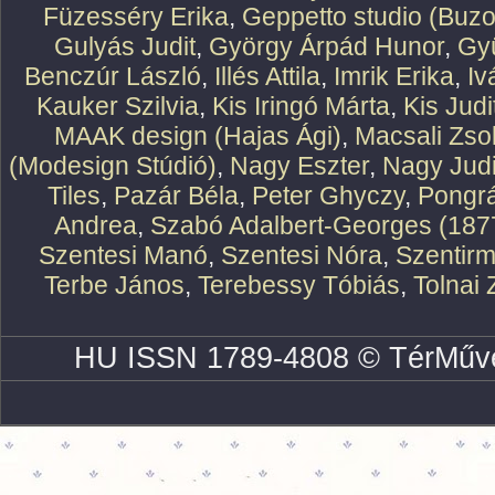
Füzesséry Erika
,
Geppetto studio (Buzo
Gulyás Judit
,
György Árpád Hunor
,
Gy
Benczúr László
,
Illés Attila
,
Imrik Erika
,
Iv
Kauker Szilvia
,
Kis Iringó Márta
,
Kis Judi
MAAK design (Hajas Ági)
,
Macsali Zsol
(Modesign Stúdió)
,
Nagy Eszter
,
Nagy Judi
Tiles
,
Pazár Béla
,
Peter Ghyczy
,
Pongr
Andrea
,
Szabó Adalbert-Georges (187
Szentesi Manó
,
Szentesi Nóra
,
Szentirm
Terbe János
,
Terebessy Tóbiás
,
Tolnai 
HU ISSN 1789-4808 © TérMűve