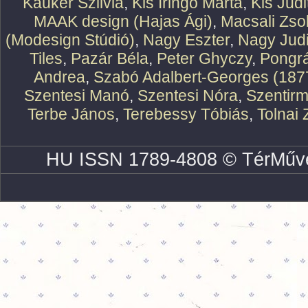
Kauker Szilvia
,
Kis Iringó Márta
,
Kis Judi
MAAK design (Hajas Ági)
,
Macsali Zsol
(Modesign Stúdió)
,
Nagy Eszter
,
Nagy Judi
Tiles
,
Pazár Béla
,
Peter Ghyczy
,
Pongr
Andrea
,
Szabó Adalbert-Georges (187
Szentesi Manó
,
Szentesi Nóra
,
Szentirm
Terbe János
,
Terebessy Tóbiás
,
Tolnai 
HU ISSN 1789-4808 © TérMűve