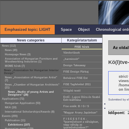
Emphasized topic: LIGHT
Space
Object
Chronological ord
News categories
Kategóriatartalom
News (112)
FISE hírek
Az oldal
News (45)
Vándorlások
Homepage News (3)
Association of Hungarian Furniture and
„harmincöt”
Kö(l)tve
Woodworking Industries (1)
Design Takeaway
MOME hírek (7)
News „Association for Hungarian Interior
FISE Design Párbaj
Design”
stric
News „Association of Hungarian Artist”
Belvárosi FISE Est
views
(7)
FISE Tagfelvétel 2011
/home
News „Chamber of Hungarian Architects”
(21)
on lin
Világító textil
News „Studio of young Artists and
Designers” (28)
Erdő - Lajosi Dóra és Szabó
Applications (72)
Submitted by e
Edit kiállítása
Hungarian Application (53)
Fise esték: B / G / S
NKA (10)
International Scholarships/Awards (8)
Időpont:
"Magyar Arany Japánban"
Events (255)
F I S E E S T E K -
Publication (11)
"Iparművészet a válságban,
Exhibitions (107)
vagy válság az
iparművészetben?"
Hungarian event (129)