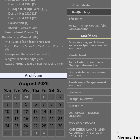
Design Hét 2008 (2)
FISE tagfelvétel
Budapest Design Week (12)
Kö(l)tve-lény
Design Hét 2010 (16)
Design Hét 2011 (24)
Téli tárlat
Lakástrend (8)
MÉSZ-FISE közös kiállítás
madeinhungary (10)
Celldömölkön
International Events (4)
Kiállítások
Scholarships/Awards (37)
"Az év belsőépítésze" price (10)
A kortárs magyar kultúra
képző- és Iparművészeinek
Lajos Kozma Prize for Crafts and Design
kiállítása
(5)
Hungarian Prize for Design (10)
Vándorlások
Magyar Termék Nagydíj (2)
Antik Enteriőr kiállítás a
László Moholy-Nagy Prize for Design (9)
Néprajzi Múzeumban
Sprok Antal szoborbútor-
Archívum
kiállítása
Térélmény - Vizsgamunkák
August 2026
kiállítása
Mon
Tue
Wed
Thu
Fri
Sat
Sun
„harmincöt”
27
28
29
30
31
1
2
Design Takeaway
3
4
5
6
7
8
9
Substitute
10
11
12
13
14
15
16
OCTOPOLY – DESIGN
OKOSAN!
17
18
19
20
21
22
23
MÜÜSKAPROJEKT
24
25
26
27
28
29
30
KORSZERŰ LAKÁS, 1960 -
31
1
2
3
4
5
6
AZ ÓBUDAI KÍSÉRLETI
LAKÓTELEP
Nemes Tím