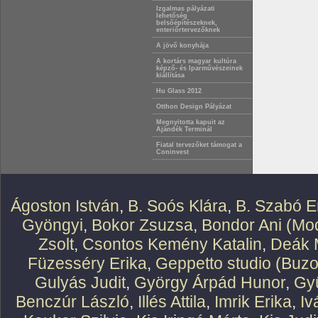
Izgalmas pályázati
lehetőség
belsőépítészeknek,
enteriőrtervezőknek
A jövő konyhája
A kortárs magyar kultúra
képző- és Iparművészeinek
kiállítása
Hu Glass 2012
Otthon Design Pályázat
Megnyitotta kapuit az
Ajándék Terminál
Fiatal tervezőket támogat a
Coninvest
Ágoston István
,
B. Soós Klára
,
B. Szabó E
Gyöngyi
,
Bokor Zsuzsa
,
Bondor Ani (Mod
Zsolt
,
Csontos Kemény Katalin
,
Deák 
Füzesséry Erika
,
Geppetto studio (Buzo
Gulyás Judit
,
György Árpád Hunor
,
Gy
Benczúr László
,
Illés Attila
,
Imrik Erika
,
Iv