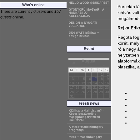
HELLO WOOD @BUDAPEST
Who's online
Porcelán l
GYÖNYÖRŰ MAGYAR - A
There are currently
0 users
and
157
kihívás vol
HANNABI ÚJ
KOLLEKCIÓJA
guests
online.
megálmodot
DESIGN A NYUGATI
VÉGEKRŐL
Rejka Erik
2500 WATT kiállítás +
design brunch
Régóta fog
körét, mely
róla nagy á
Event
helyzetben 
alapformáka
«
August
»
plasztika, 
M
T
W
T
F
S
S
1
2
3
4
5
6
7
8
9
10
11
12
13
14
15
16
17
18
19
20
21
22
23
24
25
26
27
28
29
30
31
Fresh news
Kiállítás a kiállításban? -
Képes beszámoló a
madeinhungary+meed
kiállításról
A meed+madeinhungary
programjai
meed + madeinhungary