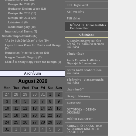
Design Hét 2008 (2)
FISE tagfelvétel
Budapest Design Week (12)
Kö(l)tve-lény
Design Hét 2010 (16)
Design Hét 2011 (24)
Téli tárlat
Lakástrend (8)
MÉSZ-FISE közös kiállítás
madeinhungary (10)
Celldömölkön
International Events (4)
Kiállítások
Scholarships/Awards (37)
"Az év belsőépítésze" price (10)
A kortárs magyar kultúra
képző- és Iparművészeinek
Lajos Kozma Prize for Crafts and Design
kiállítása
(5)
Hungarian Prize for Design (10)
Vándorlások
Magyar Termék Nagydíj (2)
Antik Enteriőr kiállítás a
László Moholy-Nagy Prize for Design (9)
Néprajzi Múzeumban
Sprok Antal szoborbútor-
Archívum
kiállítása
Térélmény - Vizsgamunkák
August 2026
kiállítása
Mon
Tue
Wed
Thu
Fri
Sat
Sun
„harmincöt”
27
28
29
30
31
1
2
Design Takeaway
3
4
5
6
7
8
9
Substitute
10
11
12
13
14
15
16
OCTOPOLY – DESIGN
OKOSAN!
17
18
19
20
21
22
23
MÜÜSKAPROJEKT
24
25
26
27
28
29
30
KORSZERŰ LAKÁS, 1960 -
31
1
2
3
4
5
6
AZ ÓBUDAI KÍSÉRLETI
LAKÓTELEP