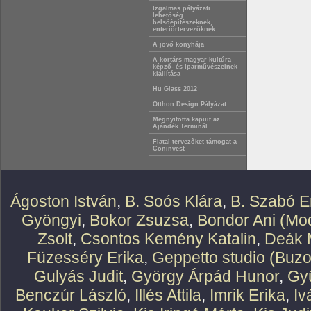
Izgalmas pályázati
lehetőség
belsőépítészeknek,
enteriőrtervezőknek
A jövő konyhája
A kortárs magyar kultúra
képző- és Iparművészeinek
kiállítása
Hu Glass 2012
Otthon Design Pályázat
Megnyitotta kapuit az
Ajándék Terminál
Fiatal tervezőket támogat a
Coninvest
Ágoston István
,
B. Soós Klára
,
B. Szabó E
Gyöngyi
,
Bokor Zsuzsa
,
Bondor Ani (Mod
Zsolt
,
Csontos Kemény Katalin
,
Deák 
Füzesséry Erika
,
Geppetto studio (Buzo
Gulyás Judit
,
György Árpád Hunor
,
Gy
Benczúr László
,
Illés Attila
,
Imrik Erika
,
Iv