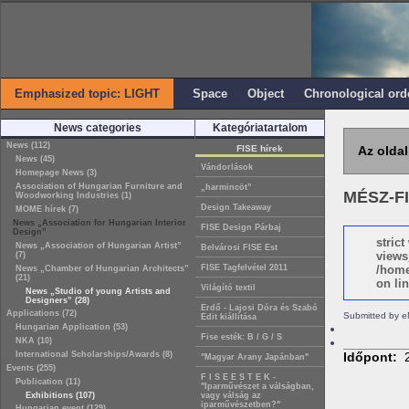
Emphasized topic: LIGHT
Space
Object
Chronological ord
News categories
Kategóriatartalom
News (112)
FISE hírek
Az oldal
News (45)
Vándorlások
Homepage News (3)
Association of Hungarian Furniture and
„harmincöt”
MÉSZ-FI
Woodworking Industries (1)
Design Takeaway
MOME hírek (7)
News „Association for Hungarian Interior
FISE Design Párbaj
Design”
stric
News „Association of Hungarian Artist”
Belvárosi FISE Est
views
(7)
FISE Tagfelvétel 2011
/home
News „Chamber of Hungarian Architects”
(21)
on lin
Világító textil
News „Studio of young Artists and
Designers” (28)
Erdő - Lajosi Dóra és Szabó
Applications (72)
Submitted by 
Edit kiállítása
Hungarian Application (53)
Fise esték: B / G / S
NKA (10)
International Scholarships/Awards (8)
Időpont:
"Magyar Arany Japánban"
Events (255)
F I S E E S T E K -
Publication (11)
"Iparművészet a válságban,
Exhibitions (107)
vagy válság az
iparművészetben?"
Hungarian event (129)