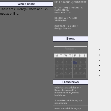
HELLO WOOD @BUDAPEST
Who's online
GYÖNYÖRŰ MAGYAR - A
There are currently
0 users
and
122
HANNABI ÚJ
KOLLEKCIÓJA
guests
online.
DESIGN A NYUGATI
VÉGEKRŐL
2500 WATT kiállítás +
design brunch
Event
«
August
»
M
T
W
T
F
S
S
1
2
3
4
5
6
7
8
9
10
11
12
13
14
15
16
17
18
19
20
21
22
23
24
25
26
27
28
29
30
31
Fresh news
Kiállítás a kiállításban? -
Képes beszámoló a
madeinhungary+meed
kiállításról
A meed+madeinhungary
programjai
meed + madeinhungary