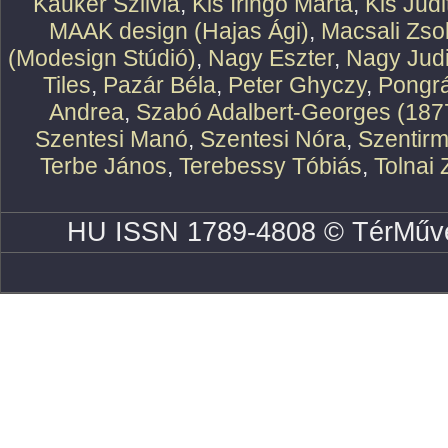
Kauker Szilvia
,
Kis Iringó Márta
,
Kis Judi
MAAK design (Hajas Ági)
,
Macsali Zsol
(Modesign Stúdió)
,
Nagy Eszter
,
Nagy Judi
Tiles
,
Pazár Béla
,
Peter Ghyczy
,
Pongr
Andrea
,
Szabó Adalbert-Georges (187
Szentesi Manó
,
Szentesi Nóra
,
Szentirm
Terbe János
,
Terebessy Tóbiás
,
Tolnai 
HU ISSN 1789-4808 © TérMűve