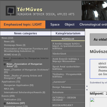
Emphasized topic: LIGHT
Space
Object
Chronological ord
News categories
Kategóriatartalom
News (112)
Kiállítások
Az oldal
News (45)
A kortárs magyar kultúra
Homepage News (3)
képző- és Iparművészeinek
kiállítása
Association of Hungarian Furniture and
Művésze
Woodworking Industries (1)
Vándorlások
MOME hírek (7)
News „Association for Hungarian Interior
Antik Enteriőr kiállítás a
Design”
Néprajzi Múzeumban
stric
News „Association of Hungarian
Artist” (7)
views
Sprok Antal szoborbútor-
kiállítása
News „Chamber of Hungarian Architects”
/home
(21)
on lin
Térélmény - Vizsgamunkák
News „Studio of young Artists and
kiállítása
Designers” (28)
Applications (72)
„harmincöt”
Submitted by e
Hungarian Application (53)
Design Takeaway
NKA (10)
International Scholarships/Awards (8)
Substitute
Időpont:
Events (255)
OCTOPOLY – DESIGN
Publication (11)
OKOSAN!
Exhibitions (107)
MÜÜSKAPROJEKT
Hungarian event (129)