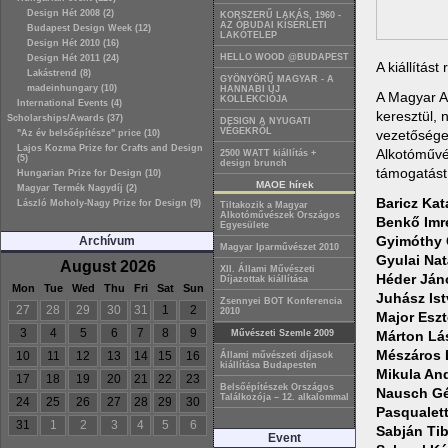
Design Hét 2008 (2)
KORSZERŰ LAKÁS, 1960 -
AZ ÓBUDAI KÍSÉRLETI
Budapest Design Week (12)
LAKÓTELEP
Design Hét 2010 (16)
HELLO WOOD @BUDAPEST
Design Hét 2011 (24)
A kiállítás
Lakástrend (8)
GYÖNYÖRŰ MAGYAR - A
madeinhungary (10)
HANNABI ÚJ
A Magyar A
KOLLEKCIÓJA
International Events (4)
keresztül, 
Scholarships/Awards (37)
DESIGN A NYUGATI
VÉGEKRŐL
vezetőségei
"Az év belsőépítésze" price (10)
Lajos Kozma Prize for Crafts and Design
Alkotóművé
2500 WATT kiállítás +
(5)
design brunch
támogatást
Hungarian Prize for Design (10)
MAOE hírek
Magyar Termék Nagydíj (2)
Baricz Kat
László Moholy-Nagy Prize for Design (9)
Tiltakozik a Magyar
Alkotóművészek Országos
Benkő Imr
Egyesülete
Gyimóthy 
Archívum
Magyar Iparművészet 2010
Gyulai Nat
August 2026
XII. Állami Művészeti
Héder Ján
Díjazottak kiállítása
Mon
Tue
Wed
Thu
Fri
Sat
Sun
Juhász Is
Zsennyei BOT Konferencia
27
28
29
30
31
1
2
2010
Major Esz
3
4
5
6
7
8
9
Márton Lás
Művészeti Szemle 2009
Mészáros 
10
11
12
13
14
15
16
Állami művészeti díjasok
kiállítása Budapesten
Mikula An
17
18
19
20
21
22
23
Belsőépítészek Országos
Nausch G
Találkozója – 12. alkalommal
24
25
26
27
28
29
30
Pasqualett
31
1
2
3
4
5
6
Sabján Ti
Event