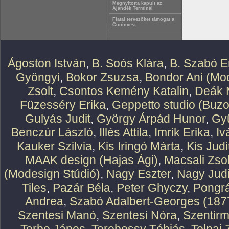
Megnyitotta kapuit az
Ajándék Terminál
Fiatal tervezőket támogat a
Coninvest
Ágoston István
,
B. Soós Klára
,
B. Szabó E
Gyöngyi
,
Bokor Zsuzsa
,
Bondor Ani (Mod
Zsolt
,
Csontos Kemény Katalin
,
Deák 
Füzesséry Erika
,
Geppetto studio (Buzo
Gulyás Judit
,
György Árpád Hunor
,
Gy
Benczúr László
,
Illés Attila
,
Imrik Erika
,
Iv
Kauker Szilvia
,
Kis Iringó Márta
,
Kis Judi
MAAK design (Hajas Ági)
,
Macsali Zsol
(Modesign Stúdió)
,
Nagy Eszter
,
Nagy Judi
Tiles
,
Pazár Béla
,
Peter Ghyczy
,
Pongr
Andrea
,
Szabó Adalbert-Georges (187
Szentesi Manó
,
Szentesi Nóra
,
Szentirm