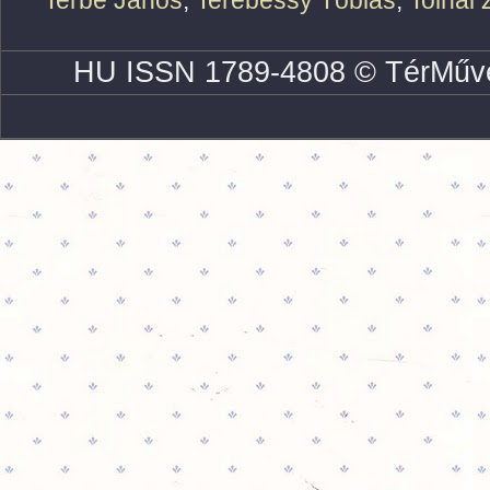
Terbe János
,
Terebessy Tóbiás
,
Tolnai 
HU ISSN 1789-4808 © TérMűve