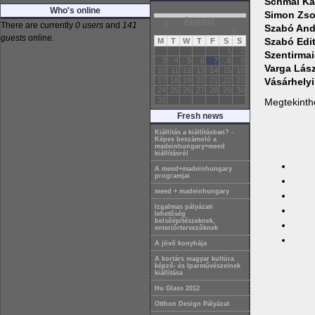
Schmal Ká
Who's online
Simon Zso
«
August
There are currently
0 users
and
141
Szabó And
»
guests
online.
Szabó Edi
M
T
W
T
F
S
S
1
2
Szentirma
3
4
5
6
7
8
9
Varga Lás
10
11
12
13
14
15
16
Vásárhelyi
17
18
19
20
21
22
23
24
25
26
27
28
29
30
31
Megtekinth
Fresh news
Kiállítás a kiállításban? -
Képes beszámoló a
madeinhungary+meed
kiállításról
A meed+madeinhungary
programjai
meed + madeinhungary
Izgalmas pályázati
lehetőség
belsőépítészeknek,
enteriőrtervezőknek
A jövő konyhája
A kortárs magyar kultúra
képző- és Iparművészeinek
kiállítása
Hu Glass 2012
Otthon Design Pályázat