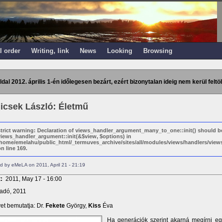
l order
Writing, link
News
Looking
Browsing
ldal 2012. április 1-én időlegesen bezárt, ezért bizonytalan ideig nem kerül feltöl
icsek László: Életmű
strict warning: Declaration of views_handler_argument_many_to_one::init() should b
views_handler_argument::init(&$view, $options) in
/home/emelahu/public_html/_termuves_archive/sites/all/modules/views/handlers/vi
n line 169.
d by eMeLA on 2011, April 21 - 21:19
t:
2011, May 17 - 16:00
adó, 2011
et bemutatja: Dr.
Fekete
György,
Kiss
Éva
Ha generációk szerint akarná megírni eg