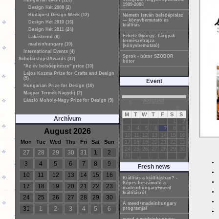
Hungarian event (129)
1989-2008
Design Hét 2008 (2)
Budapest Design Week (12)
Németh István belsőépítész
— könyvbemutató és
Design Hét 2010 (16)
kiállítás
Design Hét 2011 (24)
Fekete György: Tárgyak
Lakástrend (8)
természetrajza
madeinhungary (10)
(könyvbemutató)
International Events (4)
Sprok - bútor SZOBOR
Scholarships/Awards (37)
bútor
"Az év belsőépítésze" price (10)
Lajos Kozma Prize for Crafts and Design
(5)
Event
Hungarian Prize for Design (10)
Magyar Termék Nagydíj (2)
«
August
László Moholy-Nagy Prize for Design (9)
»
M
T
W
T
F
S
S
Archívum
1
2
3
4
5
6
7
8
9
August 2026
10
11
12
13
14
15
16
Mon
Tue
Wed
Thu
Fri
Sat
Sun
17
18
19
20
21
22
23
24
25
26
27
28
29
30
27
28
29
30
31
1
2
31
3
4
5
6
7
8
9
Fresh news
10
11
12
13
14
15
16
Kiállítás a kiállításban? -
Képes beszámoló a
17
18
19
20
21
22
23
madeinhungary+meed
kiállításról
24
25
26
27
28
29
30
A meed+madeinhungary
31
1
2
3
4
5
6
programjai