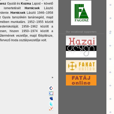
aesz
Gyulát és
Kozma
Lajost – követő
k ismertetését
Hornicsek
László
zdenie.
Hornicsek
László 1946–1958
z
Gyula tanszékén tanársegéd, majd
mében munkatárs. 1952–1955 között
steriskoláját. 1958–1962 között a
esen, hiszen 1950–1974 között a
Our vocational supporters
űtermének vezetője, majd főépítésze,
rvező Iroda osztályvezetője volt.
»