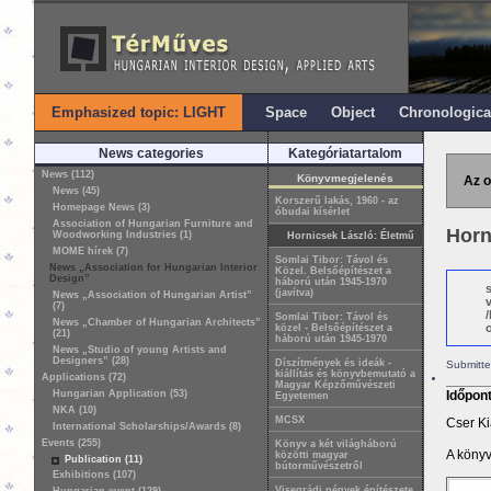
Emphasized topic: LIGHT
Space
Object
Chronologica
News categories
Kategóriatartalom
News (112)
Könyvmegjelenés
Az o
News (45)
Korszerű lakás, 1960 - az
Homepage News (3)
óbudai kísérlet
Association of Hungarian Furniture and
Horn
Woodworking Industries (1)
Hornicsek László: Életmű
MOME hírek (7)
Somlai Tibor: Távol és
News „Association for Hungarian Interior
Közel. Belsőépítészet a
Design”
háború után 1945-1970
(javítva)
News „Association of Hungarian Artist”
(7)
Somlai Tibor: Távol és
News „Chamber of Hungarian Architects”
o
közel - Belsőépítészet a
(21)
háború után 1945-1970
News „Studio of young Artists and
Designers” (28)
Díszítmények és ideák -
Submitte
kiállítás és könyvbemutató a
Applications (72)
Magyar Képzőművészeti
Hungarian Application (53)
Időpon
Egyetemen
NKA (10)
MCSX
Cser Ki
International Scholarships/Awards (8)
Events (255)
Könyv a két világháború
A könyv
közötti magyar
Publication (11)
bútorművészetről
Exhibitions (107)
Visegrádi négyek építészete