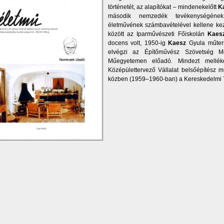
történetét, az alapítókat – mindenekelőtt
K
második nemzedék tevékenységéne
életművének számbavételével kellene ke
között az Iparművészeti Főiskolán
Kaes
docens volt, 1950-ig
Kaesz
Gyula műter
elvégzi az Építőművész Szövetség Me
Műegyetemen előadó. Mindezt mellék
Középülettervező Vállalat belsőépítész m
közben (1959–1960-ban) a Kereskedelmi Te