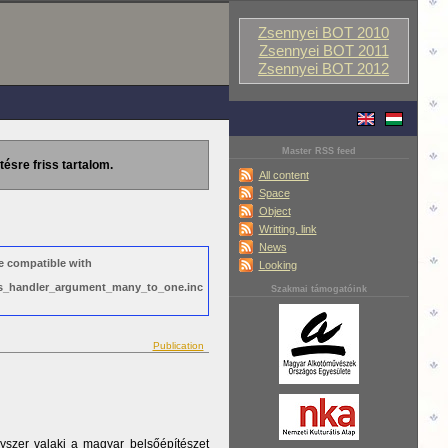
Zsennyei BOT 2010
Zsennyei BOT 2011
Zsennyei BOT 2012
Master RSS feed
tésre friss tartalom.
All content
Space
Object
Writting, link
News
e compatible with
Looking
ews_handler_argument_many_to_one.inc
Szakmai támogatóink
Publication
yszer valaki a magyar belsőépítészet