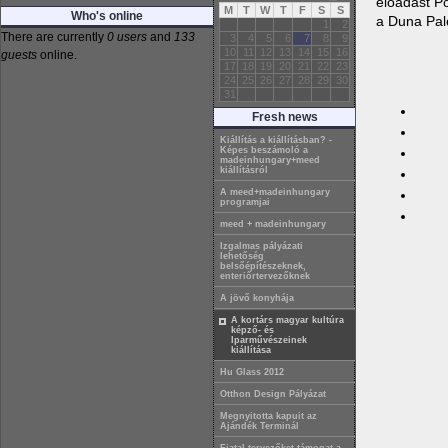
előadást P
M
T
W
T
F
S
S
Who's online
a Duna Pal
1
2
There are currently
0 users
and
133
3
4
5
6
7
8
9
10
11
12
13
14
15
16
guests
online.
17
18
19
20
21
22
23
24
25
26
27
28
29
30
31
Fresh news
Kiállítás a kiállításban? -
Képes beszámoló a
madeinhungary+meed
kiállításról
A meed+madeinhungary
programjai
meed + madeinhungary
Izgalmas pályázati
lehetőség
belsőépítészeknek,
enteriőrtervezőknek
A jövő konyhája
A kortárs magyar kultúra
képző- és
Iparművészeinek
kiállítása
Hu Glass 2012
Otthon Design Pályázat
Megnyitotta kapuit az
Ajándék Terminál