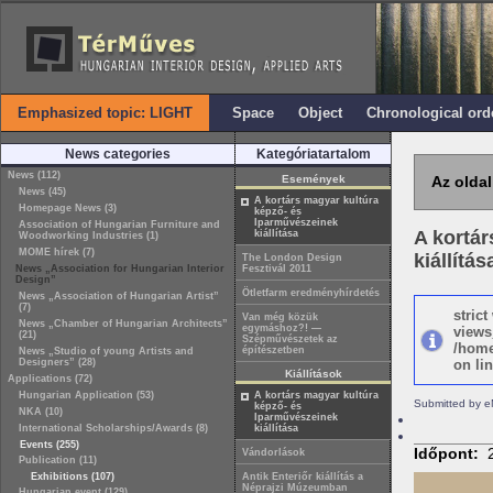
Emphasized topic: LIGHT
Space
Object
Chronological ord
News categories
Kategóriatartalom
News (112)
Események
Az oldal
News (45)
A kortárs magyar kultúra
Homepage News (3)
képző- és
Iparművészeinek
Association of Hungarian Furniture and
A kortár
kiállítása
Woodworking Industries (1)
MOME hírek (7)
kiállítás
The London Design
News „Association for Hungarian Interior
Fesztivál 2011
Design”
Ötletfarm eredményhírdetés
News „Association of Hungarian Artist”
(7)
stric
Van még közük
News „Chamber of Hungarian Architects”
egymáshoz?! —
views
(21)
Szépművészetek az
/home
építészetben
News „Studio of young Artists and
Designers” (28)
on lin
Kiállítások
Applications (72)
Hungarian Application (53)
A kortárs magyar kultúra
Submitted by e
képző- és
NKA (10)
Iparművészeinek
International Scholarships/Awards (8)
kiállítása
Events (255)
Időpont:
Vándorlások
Publication (11)
Exhibitions (107)
Antik Enteriőr kiállítás a
Néprajzi Múzeumban
Hungarian event (129)