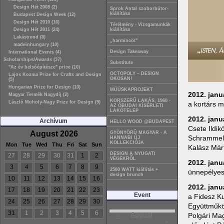
Design Hét 2008 (2)
Sprok Antal szoborbútor-
kiállítása
Budapest Design Week (12)
Design Hét 2010 (16)
Térélmény - Vizsgamunkák
Design Hét 2011 (24)
kiállítása
Lakástrend (8)
„harmincöt”
madeinhungary (10)
Design Takeaway
International Events (4)
Scholarships/Awards (37)
Substitute
"Az év belsőépítésze" price (10)
OCTOPOLY – DESIGN
Lajos Kozma Prize for Crafts and Design
OKOSAN!
(5)
Hungarian Prize for Design (10)
MÜÜSKAPROJEKT
2012. januá
Magyar Termék Nagydíj (2)
KORSZERŰ LAKÁS, 1960 -
László Moholy-Nagy Prize for Design (9)
a kortárs m
AZ ÓBUDAI KÍSÉRLETI
LAKÓTELEP
2012. janu
Archívum
HELLO WOOD @BUDAPEST
Csete Ildik
August 2026
GYÖNYÖRŰ MAGYAR - A
Schrammel I
HANNABI ÚJ
KOLLEKCIÓJA
Mon
Tue
Wed
Thu
Fri
Sat
Sun
Kalász Már
DESIGN A NYUGATI
27
28
29
30
31
1
2
VÉGEKRŐL
2012. janu
3
4
5
6
7
8
9
2500 WATT kiállítás +
ünnepélyes 
design brunch
10
11
12
13
14
15
16
2012. janu
17
18
19
20
21
22
23
Event
a Fidesz Ku
24
25
26
27
28
29
30
Együttműkö
31
1
2
3
4
5
6
«
August
Polgári Ma
»