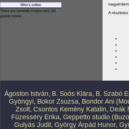
nagyérdemű
Who's online
There are currently
0 users
and
181
A részlete
guests
online.
Ágoston István
,
B. Soós Klára
,
B. Szabó E
Gyöngyi
,
Bokor Zsuzsa
,
Bondor Ani (Mod
Zsolt
,
Csontos Kemény Katalin
,
Deák 
Füzesséry Erika
,
Geppetto studio (Buzo
Gulyás Judit
,
György Árpád Hunor
,
Gy