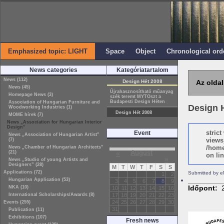
Emphasized topic: LIGHT
Space
Object
Chronological ord
News categories
Kategóriatartalom
News (112)
Design Hét 2008
Az oldal
News (45)
Újrahasznosítható műanyag
Homepage News (3)
szék teremt MYTOszt a
Budapesti Design Héten
Association of Hungarian Furniture and
Design 
Woodworking Industries (1)
Design Hét 2008
MOME hírek (7)
News „Association for Hungarian Interior
Design”
stric
Event
News „Association of Hungarian Artist”
views
(7)
/home
News „Chamber of Hungarian Architects”
«
August
(21)
on lin
»
News „Studio of young Artists and
Designers” (28)
M
T
W
T
F
S
S
Applications (72)
Submitted by e
1
2
Hungarian Application (53)
3
4
5
6
7
8
9
Időpont:
NKA (10)
10
11
12
13
14
15
16
International Scholarships/Awards (8)
17
18
19
20
21
22
23
24
25
26
27
28
29
30
Events (255)
31
Publication (11)
Exhibitions (107)
Fresh news