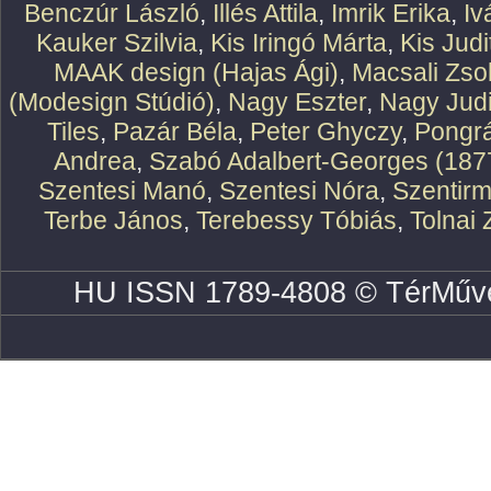
Benczúr László
,
Illés Attila
,
Imrik Erika
,
Iv
Kauker Szilvia
,
Kis Iringó Márta
,
Kis Judi
MAAK design (Hajas Ági)
,
Macsali Zsol
(Modesign Stúdió)
,
Nagy Eszter
,
Nagy Judi
Tiles
,
Pazár Béla
,
Peter Ghyczy
,
Pongr
Andrea
,
Szabó Adalbert-Georges (187
Szentesi Manó
,
Szentesi Nóra
,
Szentirm
Terbe János
,
Terebessy Tóbiás
,
Tolnai 
HU ISSN 1789-4808 © TérMűve