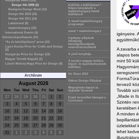
Hungarian event (129)
Design Hét 2008 (2)
Kiállítás a kiállításban? -
Képes beszámoló a
Budapest Design Week (12)
madeinhungary+meed
Design Hét 2010 (16)
kiállításról
Design Hét 2011 (24)
A meed+madeinhungary
Lakástrend (8)
programjai
madeinhungary (10)
meed + madeinhungary
International Events (4)
igényeire. 
Scholarships/Awards (37)
Izgalmas pályázati
együttműkö
lehetőség
"Az év belsőépítésze" price (10)
belsőépítészeknek,
Lajos Kozma Prize for Crafts and Design
enteriőrtervezőknek
A zavarba e
(5)
alapos bet
A jövő konyhája
Hungarian Prize for Design (10)
Magyar Termék Nagydíj (2)
mint 50 kül
A kortárs magyar kultúra
László Moholy-Nagy Prize for Design (9)
képző- és Iparművészeinek
Hagyományo
kiállítása
seregszemlé
Hu Glass 2012
Archívum
FormaTúra 
Otthon Design Pályázat
August 2026
tervező kö
Megnyitotta kapuit az
Tovább szín
Mon
Tue
Wed
Thu
Fri
Sat
Sun
Ajándék Terminál
„Made in It
27
28
29
30
31
1
2
Fiatal tervezőket támogat a
Coninvest
Szintén re
3
4
5
6
7
8
9
keretében k
10
11
12
13
14
15
16
A minden év
17
18
19
20
21
22
23
bepillantás
üzletekkel 
24
25
26
27
28
29
30
lehet kedve
31
1
2
3
4
5
6
illusztráto