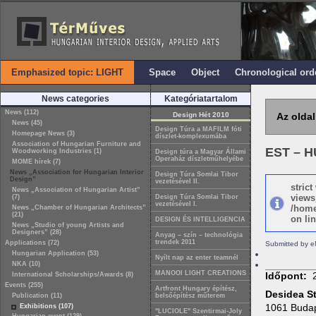
Emphasized topic: LIGHT
Space
Object
Chronological ord
News categories
Kategóriatartalom
News (112)
Design Hét 2010
Az oldal
News (45)
Design Túra a MAFILM fóti
Homepage News (3)
díszlet-komplexumába
Association of Hungarian Furniture and
EST – H
Woodworking Industries (1)
Design túra a Magyar Állami
Operaház díszletműhelyébe
MOME hírek (7)
News „Association for Hungarian Interior
Design Túra Somlai Tibor
Design”
vezetésével II.
stric
News „Association of Hungarian Artist”
views
(7)
Design Túra Somlai Tibor
vezetésével I.
/home
News „Chamber of Hungarian Architects”
(21)
on lin
DESIGN ÉS INTELLIGENCIA
News „Studio of young Artists and
Designers” (28)
Anyag – szín – technológia
trendek 2011
Applications (72)
Submitted by e
Hungarian Application (53)
Nyílt nap az enter teamnél
NKA (10)
MANOOI LIGHT CREATIONS
Időpont:
International Scholarships/Awards (8)
Events (255)
Artfront Hungary építész,
Desidea S
Publication (11)
belsőépítész műterem
1061 Budap
Exhibitions (107)
"LUCIOLE" Szentirmai-Joly