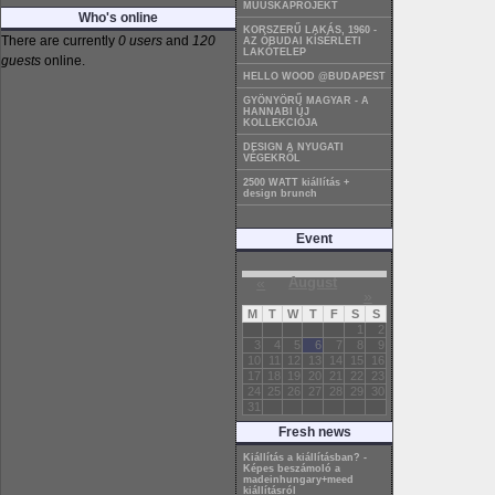
MÜÜSKAPROJEKT
Who's online
KORSZERŰ LAKÁS, 1960 -
There are currently
0 users
and
120
AZ ÓBUDAI KÍSÉRLETI
LAKÓTELEP
guests
online.
HELLO WOOD @BUDAPEST
GYÖNYÖRŰ MAGYAR - A
HANNABI ÚJ
KOLLEKCIÓJA
DESIGN A NYUGATI
VÉGEKRŐL
2500 WATT kiállítás +
design brunch
Event
«
August
»
M
T
W
T
F
S
S
1
2
3
4
5
6
7
8
9
10
11
12
13
14
15
16
17
18
19
20
21
22
23
24
25
26
27
28
29
30
31
Fresh news
Kiállítás a kiállításban? -
Képes beszámoló a
madeinhungary+meed
kiállításról