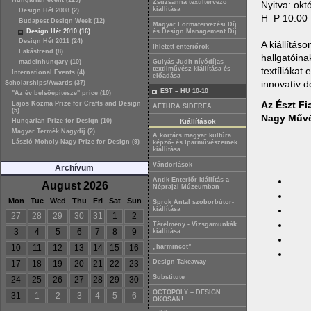
Hungarian event (129)
Zsuzsanna textiltervező
Nyitva: okt
kiállítása
Design Hét 2008 (2)
H–P 10:00
Budapest Design Week (12)
Magyar Formatervezési Díj
Design Hét 2010 (16)
és Design Management Díj
Design Hét 2011 (24)
A kiállítá
Ihletett enteriőrök
Lakástrend (8)
hallgatóina
madeinhungary (10)
Gulyás Judit nívódíjas
textilművész kiállítása és
textíliákat
International Events (4)
előadása
innovatív d
Scholarships/Awards (37)
EST – HU 10-10
"Az év belsőépítésze" price (10)
Az Észt Fi
Lajos Kozma Prize for Crafts and Design
AETHRA SIDEREA
(5)
Nagy Művé
Hungarian Prize for Design (10)
Kiállítások
Magyar Termék Nagydíj (2)
A kortárs magyar kultúra
László Moholy-Nagy Prize for Design (9)
képző- és Iparművészeinek
kiállítása
Vándorlások
Archívum
Antik Enteriőr kiállítás a
August 2026
Néprajzi Múzeumban
Mon
Tue
Wed
Thu
Fri
Sat
Sun
Sprok Antal szoborbútor-
kiállítása
27
28
29
30
31
1
2
Térélmény - Vizsgamunkák
3
4
5
6
7
8
9
kiállítása
10
11
12
13
14
15
16
„harmincöt”
Design Takeaway
17
18
19
20
21
22
23
Substitute
24
25
26
27
28
29
30
OCTOPOLY – DESIGN
31
1
2
3
4
5
6
OKOSAN!