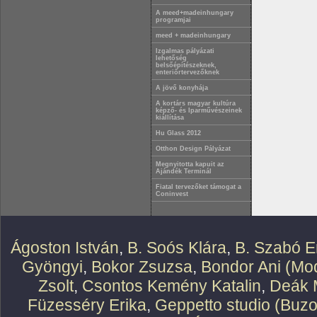
A meed+madeinhungary
programjai
meed + madeinhungary
Izgalmas pályázati
lehetőség
belsőépítészeknek,
enteriőrtervezőknek
A jövő konyhája
A kortárs magyar kultúra
képző- és Iparművészeinek
kiállítása
Hu Glass 2012
Otthon Design Pályázat
Megnyitotta kapuit az
Ajándék Terminál
Fiatal tervezőket támogat a
Coninvest
Ágoston István
,
B. Soós Klára
,
B. Szabó E
Gyöngyi
,
Bokor Zsuzsa
,
Bondor Ani (Mod
Zsolt
,
Csontos Kemény Katalin
,
Deák 
Füzesséry Erika
,
Geppetto studio (Buzo