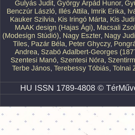
Gulyás Judit
,
György Árpád Hunor
,
Gy
Benczúr László
,
Illés Attila
,
Imrik Erika
,
Iv
Kauker Szilvia
,
Kis Iringó Márta
,
Kis Judi
MAAK design (Hajas Ági)
,
Macsali Zsol
(Modesign Stúdió)
,
Nagy Eszter
,
Nagy Judi
Tiles
,
Pazár Béla
,
Peter Ghyczy
,
Pongr
Andrea
,
Szabó Adalbert-Georges (187
Szentesi Manó
,
Szentesi Nóra
,
Szentirm
Terbe János
,
Terebessy Tóbiás
,
Tolnai 
HU ISSN 1789-4808 © TérMűve