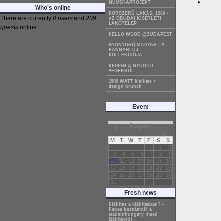
MÜÜSKAPROJEKT
Who's online
KORSZERŰ LAKÁS, 1960 -
There are currently
0 users
and
209
AZ ÓBUDAI KÍSÉRLETI
LAKÓTELEP
guests
online.
HELLO WOOD @BUDAPEST
GYÖNYÖRŰ MAGYAR - A
HANNABI ÚJ
KOLLEKCIÓJA
DESIGN A NYUGATI
VÉGEKRŐL
2500 WATT kiállítás +
design brunch
Event
«
August
»
M
T
W
T
F
S
S
1
2
3
4
5
6
7
8
9
10
11
12
13
14
15
16
17
18
19
20
21
22
23
24
25
26
27
28
29
30
31
Fresh news
Kiállítás a kiállításban? -
Képes beszámoló a
madeinhungary+meed
kiállításról