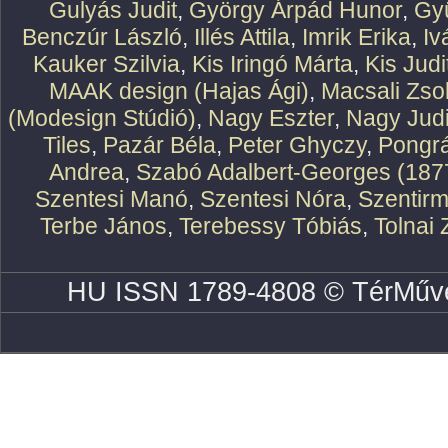
Gulyás Judit
,
György Árpád Hunor
,
Gy
Benczúr László
,
Illés Attila
,
Imrik Erika
,
Iv
Kauker Szilvia
,
Kis Iringó Márta
,
Kis Judi
MAAK design (Hajas Ági)
,
Macsali Zsol
(Modesign Stúdió)
,
Nagy Eszter
,
Nagy Judi
Tiles
,
Pazár Béla
,
Peter Ghyczy
,
Pongr
Andrea
,
Szabó Adalbert-Georges (187
Szentesi Manó
,
Szentesi Nóra
,
Szentirm
Terbe János
,
Terebessy Tóbiás
,
Tolnai 
HU ISSN 1789-4808 © TérMűve