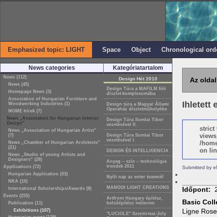
Emphasized topic: LIGHT
Space
Object
Chronological ord
News categories
Kategóriatartalom
News (112)
Design Hét 2010
Az oldal
News (45)
Design Túra a MAFILM fóti
Homepage News (3)
díszlet-komplexumába
Association of Hungarian Furniture and
Ihletett 
Woodworking Industries (1)
Design túra a Magyar Állami
Operaház díszletműhelyébe
MOME hírek (7)
News „Association for Hungarian Interior
Design Túra Somlai Tibor
Design”
vezetésével II.
stric
News „Association of Hungarian Artist”
views
(7)
Design Túra Somlai Tibor
vezetésével I.
/home
News „Chamber of Hungarian Architects”
(21)
on lin
DESIGN ÉS INTELLIGENCIA
News „Studio of young Artists and
Designers” (28)
Anyag – szín – technológia
trendek 2011
Applications (72)
Submitted by e
Hungarian Application (53)
Nyílt nap az enter teamnél
NKA (10)
MANOOI LIGHT CREATIONS
Időpont:
International Scholarships/Awards (8)
Events (255)
Artfront Hungary építész,
Basic Coll
Publication (11)
belsőépítész műterem
Ligne Rose
Exhibitions (107)
"LUCIOLE" Szentirmai-Joly