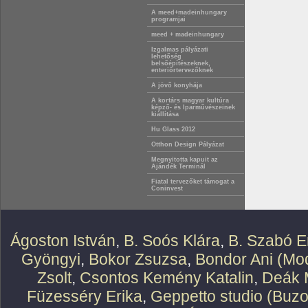
A meed+madeinhungary
programjai
meed + madeinhungary
Izgalmas pályázati
lehetőség
belsőépítészeknek,
enteriőrtervezőknek
A jövő konyhája
A kortárs magyar kultúra
képző- és Iparművészeinek
kiállítása
Hu Glass 2012
Otthon Design Pályázat
Megnyitotta kapuit az
Ajándék Terminál
Fiatal tervezőket támogat a
Coninvest
Ágoston István
,
B. Soós Klára
,
B. Szabó E
Gyöngyi
,
Bokor Zsuzsa
,
Bondor Ani (Mod
Zsolt
,
Csontos Kemény Katalin
,
Deák 
Füzesséry Erika
,
Geppetto studio (Buzo