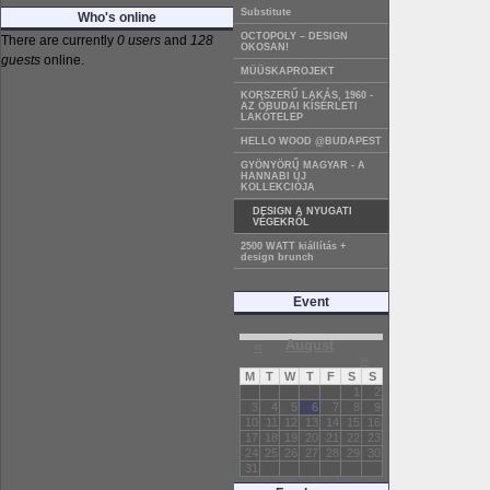
Substitute
Who's online
OCTOPOLY – DESIGN
There are currently
0 users
and
128
OKOSAN!
guests
online.
MÜÜSKAPROJEKT
KORSZERŰ LAKÁS, 1960 -
AZ ÓBUDAI KÍSÉRLETI
LAKÓTELEP
HELLO WOOD @BUDAPEST
GYÖNYÖRŰ MAGYAR - A
HANNABI ÚJ
KOLLEKCIÓJA
DESIGN A NYUGATI
VÉGEKRŐL
2500 WATT kiállítás +
design brunch
Event
«
August
»
M
T
W
T
F
S
S
1
2
3
4
5
6
7
8
9
10
11
12
13
14
15
16
17
18
19
20
21
22
23
24
25
26
27
28
29
30
31