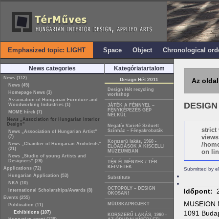
Emphasized topic: LIGHT
Space
Object
Chronological ord
News categories
Kategóriatartalom
News (112)
Design Hét 2011
Az oldal
News (45)
Design Hét recycling
Homepage News (3)
workshop
Association of Hungarian Furniture and
DESIGN
Woodworking Industries (1)
JÁTÉK A FÉNNYEL –
FÉNYKÉPEZÉS GÉP
MOME hírek (7)
NÉLKÜL
News „Association for Hungarian Interior
Design”
Negatív Varieté Sziluett
stric
Színház – Fényakrobaták
News „Association of Hungarian Artist”
views
(7)
Korszerű lakás, 1960 -
/home
News „Chamber of Hungarian Architects”
ELŐADÁSOK A KISCELLI
(21)
on lin
MÚZEUMBAN
News „Studio of young Artists and
Designers” (28)
TÉR ÉLMÉNYEK / TÉR
KÉPZETEK
Applications (72)
Submitted by e
Hungarian Application (53)
Substitute
NKA (10)
OCTOPOLY – DESIGN
Időpont:
International Scholarships/Awards (8)
OKOSAN!
Events (255)
MUSEION N
MÜÜSKAPROJEKT
Publication (11)
1091 Budape
Exhibitions (107)
KORSZERŰ LAKÁS, 1960 -