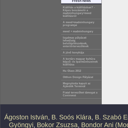
Fresh news
Kiállítás a kiállításban? -
Képes beszámoló a
madeinhungary+meed
kiállításról
A meed+madeinhungary
programjai
meed + madeinhungary
Izgalmas pályázati
lehetőség
belsőépítészeknek,
enteriőrtervezőknek
A jövő konyhája
A kortárs magyar kultúra
képző- és Iparművészeinek
kiállítása
Hu Glass 2012
Otthon Design Pályázat
Megnyitotta kapuit az
Ajándék Terminál
Fiatal tervezőket támogat a
Coninvest
Ágoston István
,
B. Soós Klára
,
B. Szabó E
Gyöngyi
,
Bokor Zsuzsa
,
Bondor Ani (Mod