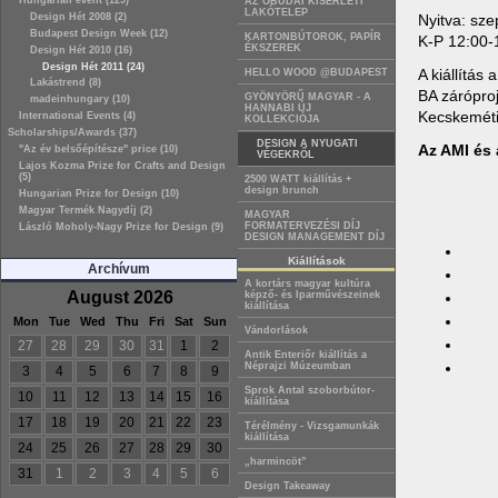
Hungarian event (129)
AZ ÓBUDAI KÍSÉRLETI
LAKÓTELEP
Nyitva: szep
Design Hét 2008 (2)
Budapest Design Week (12)
KARTONBÚTOROK, PAPÍR
K-P 12:00-
ÉKSZEREK
Design Hét 2010 (16)
Design Hét 2011 (24)
A kiállítás
HELLO WOOD @BUDAPEST
Lakástrend (8)
BA záróproj
GYÖNYÖRŰ MAGYAR - A
madeinhungary (10)
HANNABI ÚJ
Kecskeméti
International Events (4)
KOLLEKCIÓJA
Scholarships/Awards (37)
DESIGN A NYUGATI
Az AMI és
"Az év belsőépítésze" price (10)
VÉGEKRŐL
Lajos Kozma Prize for Crafts and Design
(5)
2500 WATT kiállítás +
design brunch
Hungarian Prize for Design (10)
Magyar Termék Nagydíj (2)
MAGYAR
FORMATERVEZÉSI DÍJ
László Moholy-Nagy Prize for Design (9)
DESIGN MANAGEMENT DÍJ
Kiállítások
Archívum
A kortárs magyar kultúra
August 2026
képző- és Iparművészeinek
kiállítása
Mon
Tue
Wed
Thu
Fri
Sat
Sun
Vándorlások
27
28
29
30
31
1
2
Antik Enteriőr kiállítás a
Néprajzi Múzeumban
3
4
5
6
7
8
9
Sprok Antal szoborbútor-
10
11
12
13
14
15
16
kiállítása
17
18
19
20
21
22
23
Térélmény - Vizsgamunkák
kiállítása
24
25
26
27
28
29
30
„harmincöt”
31
1
2
3
4
5
6
Design Takeaway