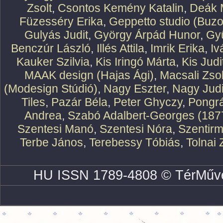
Zsolt
,
Csontos Kemény Katalin
,
Deák 
Füzesséry Erika
,
Geppetto studio (Buzo
Gulyás Judit
,
György Árpád Hunor
,
Gy
Benczúr László
,
Illés Attila
,
Imrik Erika
,
Iv
Kauker Szilvia
,
Kis Iringó Márta
,
Kis Judi
MAAK design (Hajas Ági)
,
Macsali Zsol
(Modesign Stúdió)
,
Nagy Eszter
,
Nagy Judi
Tiles
,
Pazár Béla
,
Peter Ghyczy
,
Pongr
Andrea
,
Szabó Adalbert-Georges (187
Szentesi Manó
,
Szentesi Nóra
,
Szentirm
Terbe János
,
Terebessy Tóbiás
,
Tolnai 
HU ISSN 1789-4808 © TérMűve