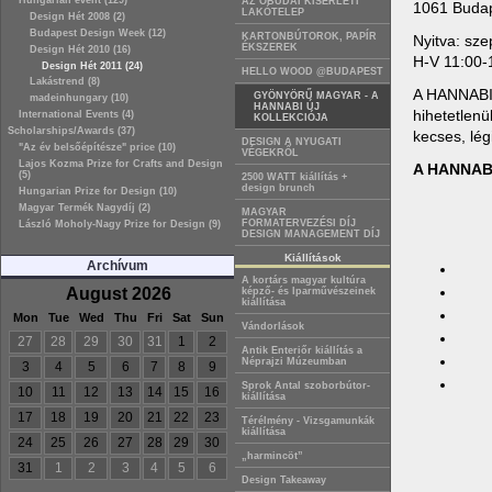
Hungarian event (129)
AZ ÓBUDAI KÍSÉRLETI
1061 Budape
LAKÓTELEP
Design Hét 2008 (2)
Budapest Design Week (12)
KARTONBÚTOROK, PAPÍR
Nyitva: szep
ÉKSZEREK
Design Hét 2010 (16)
H-V 11:00-
Design Hét 2011 (24)
HELLO WOOD @BUDAPEST
Lakástrend (8)
A HANNABI 
GYÖNYÖRŰ MAGYAR - A
madeinhungary (10)
HANNABI ÚJ
hihetetlen
International Events (4)
KOLLEKCIÓJA
Scholarships/Awards (37)
kecses, lég
DESIGN A NYUGATI
"Az év belsőépítésze" price (10)
VÉGEKRŐL
Lajos Kozma Prize for Crafts and Design
A HANNABI
(5)
2500 WATT kiállítás +
design brunch
Hungarian Prize for Design (10)
Magyar Termék Nagydíj (2)
MAGYAR
FORMATERVEZÉSI DÍJ
László Moholy-Nagy Prize for Design (9)
DESIGN MANAGEMENT DÍJ
Kiállítások
Archívum
A kortárs magyar kultúra
August 2026
képző- és Iparművészeinek
kiállítása
Mon
Tue
Wed
Thu
Fri
Sat
Sun
Vándorlások
27
28
29
30
31
1
2
Antik Enteriőr kiállítás a
Néprajzi Múzeumban
3
4
5
6
7
8
9
Sprok Antal szoborbútor-
10
11
12
13
14
15
16
kiállítása
17
18
19
20
21
22
23
Térélmény - Vizsgamunkák
kiállítása
24
25
26
27
28
29
30
„harmincöt”
31
1
2
3
4
5
6
Design Takeaway