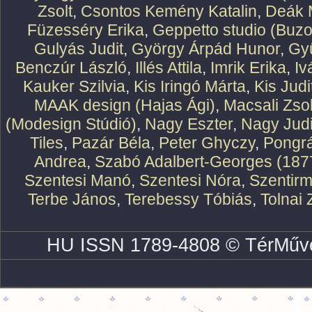
Zsolt
,
Csontos Kemény Katalin
,
Deák 
Füzesséry Erika
,
Geppetto studio (Buzo
Gulyás Judit
,
György Árpád Hunor
,
Gy
Benczúr László
,
Illés Attila
,
Imrik Erika
,
Iv
Kauker Szilvia
,
Kis Iringó Márta
,
Kis Judi
MAAK design (Hajas Ági)
,
Macsali Zsol
(Modesign Stúdió)
,
Nagy Eszter
,
Nagy Judi
Tiles
,
Pazár Béla
,
Peter Ghyczy
,
Pongr
Andrea
,
Szabó Adalbert-Georges (187
Szentesi Manó
,
Szentesi Nóra
,
Szentirm
Terbe János
,
Terebessy Tóbiás
,
Tolnai 
HU ISSN 1789-4808 © TérMűve