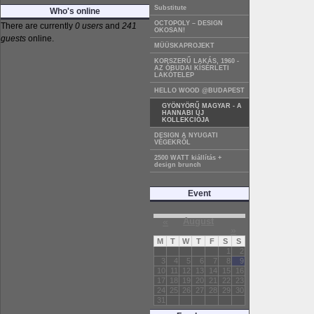
Substitute
Who's online
OCTOPOLY – DESIGN
There are currently
0 users
and
241
OKOSAN!
guests
online.
MÜÜSKAPROJEKT
KORSZERŰ LAKÁS, 1960 -
AZ ÓBUDAI KÍSÉRLETI
LAKÓTELEP
HELLO WOOD @BUDAPEST
GYÖNYÖRŰ MAGYAR - A
HANNABI ÚJ
KOLLEKCIÓJA
DESIGN A NYUGATI
VÉGEKRŐL
2500 WATT kiállítás +
design brunch
Event
«
August
»
M
T
W
T
F
S
S
1
2
3
4
5
6
7
8
9
10
11
12
13
14
15
16
17
18
19
20
21
22
23
24
25
26
27
28
29
30
31