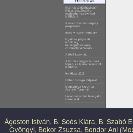
Fresh news
Kiállítás a kiállításban? -
Képes beszámoló a
madeinhungary+meed
kiállításról
A meed+madeinhungary
programjai
meed + madeinhungary
Izgalmas pályázati
lehetőség
belsőépítészeknek,
enteriőrtervezőknek
A jövő konyhája
A kortárs magyar kultúra
képző- és Iparművészeinek
kiállítása
Hu Glass 2012
Otthon Design Pályázat
Megnyitotta kapuit az
Ajándék Terminál
Fiatal tervezőket támogat a
Coninvest
Ágoston István
,
B. Soós Klára
,
B. Szabó E
Gyöngyi
,
Bokor Zsuzsa
,
Bondor Ani (Mod