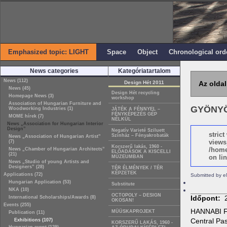
Emphasized topic: LIGHT
Space
Object
Chronological ord
News categories
Kategóriatartalom
News (112)
Design Hét 2011
Az oldal
News (45)
Design Hét recycling
Homepage News (3)
workshop
Association of Hungarian Furniture and
GYÖNYÖ
Woodworking Industries (1)
JÁTÉK A FÉNNYEL –
FÉNYKÉPEZÉS GÉP
MOME hírek (7)
NÉLKÜL
News „Association for Hungarian Interior
Design”
Negatív Varieté Sziluett
stric
Színház – Fényakrobaták
News „Association of Hungarian Artist”
views
(7)
Korszerű lakás, 1960 -
/home
News „Chamber of Hungarian Architects”
ELŐADÁSOK A KISCELLI
(21)
on lin
MÚZEUMBAN
News „Studio of young Artists and
Designers” (28)
TÉR ÉLMÉNYEK / TÉR
KÉPZETEK
Applications (72)
Submitted by e
Hungarian Application (53)
Substitute
NKA (10)
OCTOPOLY – DESIGN
Időpont:
International Scholarships/Awards (8)
OKOSAN!
Events (255)
HANNABI F
MÜÜSKAPROJEKT
Publication (11)
Central Pa
Exhibitions (107)
KORSZERŰ LAKÁS, 1960 -