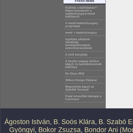
Fresh news
Kiállítás a kiállításban? -
Képes beszámoló a
madeinhungary+meed
kiállításról
A meed+madeinhungary
programjai
meed + madeinhungary
Izgalmas pályázati
lehetőség
belsőépítészeknek,
enteriőrtervezőknek
A jövő konyhája
A kortárs magyar kultúra
képző- és Iparművészeinek
kiállítása
Hu Glass 2012
Otthon Design Pályázat
Megnyitotta kapuit az
Ajándék Terminál
Fiatal tervezőket támogat a
Coninvest
Ágoston István
,
B. Soós Klára
,
B. Szabó E
Gyöngyi
,
Bokor Zsuzsa
,
Bondor Ani (Mod