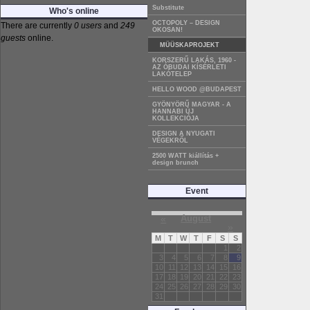
Substitute
Who's online
OCTOPOLY – DESIGN
There are currently
0 users
and
249
OKOSAN!
guests
online.
MÜÜSKAPROJEKT
KORSZERŰ LAKÁS, 1960 -
AZ ÓBUDAI KÍSÉRLETI
LAKÓTELEP
HELLO WOOD @BUDAPEST
GYÖNYÖRŰ MAGYAR - A
HANNABI ÚJ
KOLLEKCIÓJA
DESIGN A NYUGATI
VÉGEKRŐL
2500 WATT kiállítás +
design brunch
Event
«
August
»
M
T
W
T
F
S
S
1
2
3
4
5
6
7
8
9
10
11
12
13
14
15
16
17
18
19
20
21
22
23
24
25
26
27
28
29
30
31