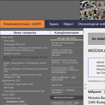
Emphasized topic: LIGHT
Space
Object
Chronological ord
News categories
Kategóriatartalom
News (112)
Design Hét 2011
Az oldal
News (45)
Design Hét recycling
Homepage News (3)
workshop
Association of Hungarian Furniture and
MÜÜSK
Woodworking Industries (1)
JÁTÉK A FÉNNYEL –
FÉNYKÉPEZÉS GÉP
MOME hírek (7)
NÉLKÜL
News „Association for Hungarian Interior
Design”
Negatív Varieté Sziluett
stric
Színház – Fényakrobaták
News „Association of Hungarian Artist”
views
(7)
Korszerű lakás, 1960 -
/home
News „Chamber of Hungarian Architects”
ELŐADÁSOK A KISCELLI
(21)
on lin
MÚZEUMBAN
News „Studio of young Artists and
Designers” (28)
TÉR ÉLMÉNYEK / TÉR
KÉPZETEK
Applications (72)
Submitted by e
Hungarian Application (53)
Substitute
NKA (10)
OCTOPOLY – DESIGN
Időpont:
International Scholarships/Awards (8)
OKOSAN!
Events (255)
Müüska Ba
MÜÜSKAPROJEKT
Publication (11)
1085 Budap
Exhibitions (107)
KORSZERŰ LAKÁS, 1960 -