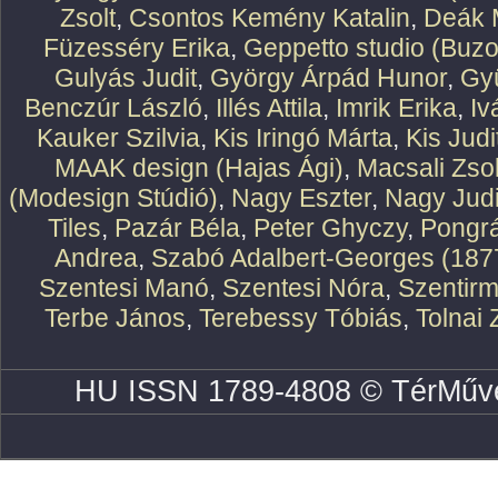
Zsolt
,
Csontos Kemény Katalin
,
Deák 
Füzesséry Erika
,
Geppetto studio (Buzo
Gulyás Judit
,
György Árpád Hunor
,
Gy
Benczúr László
,
Illés Attila
,
Imrik Erika
,
Iv
Kauker Szilvia
,
Kis Iringó Márta
,
Kis Judi
MAAK design (Hajas Ági)
,
Macsali Zsol
(Modesign Stúdió)
,
Nagy Eszter
,
Nagy Judi
Tiles
,
Pazár Béla
,
Peter Ghyczy
,
Pongr
Andrea
,
Szabó Adalbert-Georges (187
Szentesi Manó
,
Szentesi Nóra
,
Szentirm
Terbe János
,
Terebessy Tóbiás
,
Tolnai 
HU ISSN 1789-4808 © TérMűve