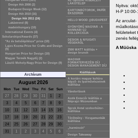
Hungarian event (129)
AZ ÓBUDAI KÍSÉRLETI
LAKÓTELEP
Nyitva: októ
Design Hét 2008 (2)
Budapest Design Week (12)
KARTONBÚTOROK, PAPÍR
H-P 10:00-
ÉKSZEREK
Design Hét 2010 (16)
Design Hét 2011 (24)
Az arculat-
HELLO WOOD @BUDAPEST
Lakástrend (8)
műalkotások
GYÖNYÖRŰ MAGYAR - A
madeinhungary (10)
HANNABI ÚJ
felületeke
International Events (4)
KOLLEKCIÓJA
Scholarships/Awards (37)
zenés fellé
DESIGN A NYUGATI
"Az év belsőépítésze" price (10)
VÉGEKRŐL
Lajos Kozma Prize for Crafts and Design
A Müüska 
(5)
2500 WATT kiállítás +
design brunch
Hungarian Prize for Design (10)
Magyar Termék Nagydíj (2)
MAGYAR
FORMATERVEZÉSI DÍJ
László Moholy-Nagy Prize for Design (9)
DESIGN MANAGEMENT DÍJ
Kiállítások
Archívum
A kortárs magyar kultúra
August 2026
képző- és Iparművészeinek
kiállítása
Mon
Tue
Wed
Thu
Fri
Sat
Sun
Vándorlások
27
28
29
30
31
1
2
Antik Enteriőr kiállítás a
Néprajzi Múzeumban
3
4
5
6
7
8
9
Sprok Antal szoborbútor-
10
11
12
13
14
15
16
kiállítása
17
18
19
20
21
22
23
Térélmény - Vizsgamunkák
kiállítása
24
25
26
27
28
29
30
„harmincöt”
31
1
2
3
4
5
6
Design Takeaway