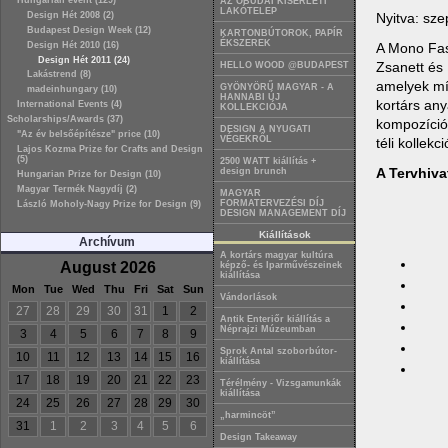
Hungarian event (129)
AZ ÓBUDAI KÍSÉRLETI
LAKÓTELEP
Nyitva: szep
Design Hét 2008 (2)
Budapest Design Week (12)
KARTONBÚTOROK, PAPÍR
ÉKSZEREK
A Mono Fas
Design Hét 2010 (16)
Design Hét 2011 (24)
Zsanett és 
HELLO WOOD @BUDAPEST
Lakástrend (8)
amelyek mí
GYÖNYÖRŰ MAGYAR - A
madeinhungary (10)
HANNABI ÚJ
kortárs any
International Events (4)
KOLLEKCIÓJA
Scholarships/Awards (37)
kompozíciób
DESIGN A NYUGATI
"Az év belsőépítésze" price (10)
VÉGEKRŐL
téli kollekc
Lajos Kozma Prize for Crafts and Design
(5)
2500 WATT kiállítás +
A Tervhiv
design brunch
Hungarian Prize for Design (10)
Magyar Termék Nagydíj (2)
MAGYAR
FORMATERVEZÉSI DÍJ
László Moholy-Nagy Prize for Design (9)
DESIGN MANAGEMENT DÍJ
Kiállítások
Archívum
A kortárs magyar kultúra
August 2026
képző- és Iparművészeinek
kiállítása
Mon
Tue
Wed
Thu
Fri
Sat
Sun
Vándorlások
27
28
29
30
31
1
2
Antik Enteriőr kiállítás a
Néprajzi Múzeumban
3
4
5
6
7
8
9
Sprok Antal szoborbútor-
10
11
12
13
14
15
16
kiállítása
17
18
19
20
21
22
23
Térélmény - Vizsgamunkák
kiállítása
24
25
26
27
28
29
30
„harmincöt”
31
1
2
3
4
5
6
Design Takeaway