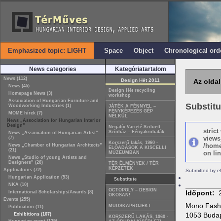
Emphasized topic: LIGHT
Space
Object
Chronological ord
News categories
Kategóriatartalom
News (112)
Design Hét 2011
Az oldal
News (45)
Design Hét recycling
Homepage News (3)
workshop
Association of Hungarian Furniture and
Substitu
Woodworking Industries (1)
JÁTÉK A FÉNNYEL –
FÉNYKÉPEZÉS GÉP
MOME hírek (7)
NÉLKÜL
News „Association for Hungarian Interior
Design”
Negatív Varieté Sziluett
stric
Színház – Fényakrobaták
News „Association of Hungarian Artist”
views
(7)
Korszerű lakás, 1960 -
/home
News „Chamber of Hungarian Architects”
ELŐADÁSOK A KISCELLI
(21)
on lin
MÚZEUMBAN
News „Studio of young Artists and
Designers” (28)
TÉR ÉLMÉNYEK / TÉR
KÉPZETEK
Applications (72)
Submitted by e
Hungarian Application (53)
Substitute
NKA (10)
OCTOPOLY – DESIGN
Időpont:
International Scholarships/Awards (8)
OKOSAN!
Events (255)
Mono Fashi
MÜÜSKAPROJEKT
Publication (11)
1053 Budap
Exhibitions (107)
KORSZERŰ LAKÁS, 1960 -