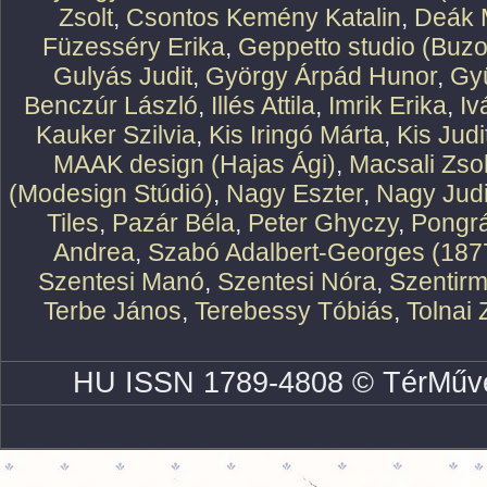
Zsolt
,
Csontos Kemény Katalin
,
Deák 
Füzesséry Erika
,
Geppetto studio (Buzo
Gulyás Judit
,
György Árpád Hunor
,
Gy
Benczúr László
,
Illés Attila
,
Imrik Erika
,
Iv
Kauker Szilvia
,
Kis Iringó Márta
,
Kis Judi
MAAK design (Hajas Ági)
,
Macsali Zsol
(Modesign Stúdió)
,
Nagy Eszter
,
Nagy Judi
Tiles
,
Pazár Béla
,
Peter Ghyczy
,
Pongr
Andrea
,
Szabó Adalbert-Georges (187
Szentesi Manó
,
Szentesi Nóra
,
Szentirm
Terbe János
,
Terebessy Tóbiás
,
Tolnai 
HU ISSN 1789-4808 © TérMűve