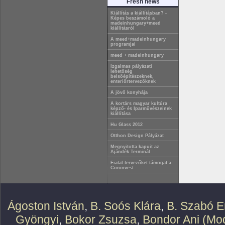
Fresh news
Kiállítás a kiállításban? -
Képes beszámoló a
madeinhungary+meed
kiállításról
A meed+madeinhungary
programjai
meed + madeinhungary
Izgalmas pályázati
lehetőség
belsőépítészeknek,
enteriőrtervezőknek
A jövő konyhája
A kortárs magyar kultúra
képző- és Iparművészeinek
kiállítása
Hu Glass 2012
Otthon Design Pályázat
Megnyitotta kapuit az
Ajándék Terminál
Fiatal tervezőket támogat a
Coninvest
Ágoston István
,
B. Soós Klára
,
B. Szabó E
Gyöngyi
,
Bokor Zsuzsa
,
Bondor Ani (Mod