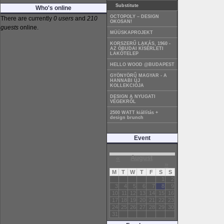
Substitute
Who's online
OCTOPOLY – DESIGN
There are currently
0 users
and
210
OKOSAN!
guests
online.
MÜÜSKAPROJEKT
KORSZERŰ LAKÁS, 1960 -
AZ ÓBUDAI KÍSÉRLETI
LAKÓTELEP
HELLO WOOD @BUDAPEST
GYÖNYÖRŰ MAGYAR - A
HANNABI ÚJ
KOLLEKCIÓJA
DESIGN A NYUGATI
VÉGEKRŐL
2500 WATT kiállítás +
design brunch
Event
«
August
»
M
T
W
T
F
S
S
1
2
3
4
5
6
7
8
9
10
11
12
13
14
15
16
17
18
19
20
21
22
23
24
25
26
27
28
29
30
31