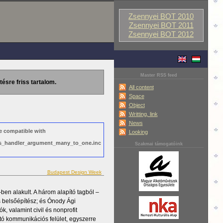
Zsennyei BOT 2010
Zsennyei BOT 2011
Zsennyei BOT 2012
Master RSS feed
tésre friss tartalom.
All content
Space
Object
Writting, link
News
e compatible with
Looking
ews_handler_argument_many_to_one.inc
Szakmai támogatóink
Budapest Design Week
n alakult. A három alapító tagból –
belsőépítész; és Ónody Ági
, valamint civil és nonprofit
tó kommunikációs felület, egyszerre