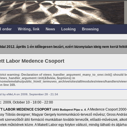
l order
Writing, link
News
Looking
Browsing
ldal 2012. április 1-én időlegesen bezárt, ezért bizonytalan ideig nem kerül feltöl
tt Labor Medence Csoport
strict warning: Declaration of views_handler_argument_many_to_one::init() should b
views_handler_argument::init(&$view, $options) in
/home/emelahu/public_html/_termuves_archive/sites/all/modules/views/handlers/vi
n line 169.
d by eMeLA on 2009, September 28 - 21:34
t:
2009, October 10 -
18:00
-
22:00
T LABOR MEDENCE CSOPORT
A Medence Csoport 2000-be
1093 Budapest Pipa u. 4.
sy Tóbiás designer; Magyar Gergely kommunikáció-tervező művész; Gross András 
ti szervezőből álló formáció munkáiban további tervezők, előadó-művészek, alkotók
etek működnek közre. A Makett Labor egy folyton változó, mindig látható és átjárha