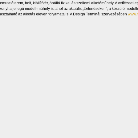
emutatóterem, bolt, kiállítótér, önálló fizikai és szellemi alkotóműhely. A vetítéssel e
konyha jellegű modell-műhely is, ahol az aktuális „történéseken”, a készülő model
sztalható az alkotás eleven folyamata is. A Design Terminál szervezésében
www.m