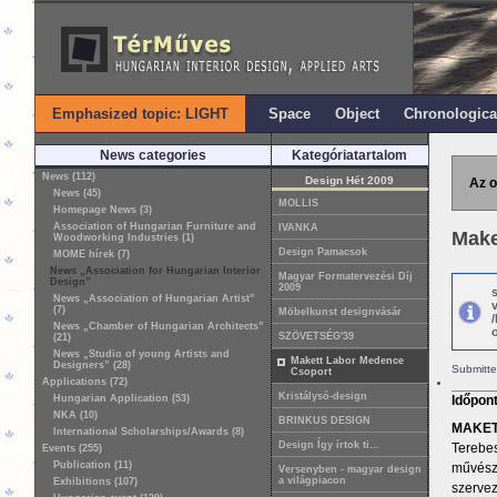
Emphasized topic: LIGHT
Space
Object
Chronologica
News categories
Kategóriatartalom
News (112)
Design Hét 2009
Az o
News (45)
MOLLIS
Homepage News (3)
Association of Hungarian Furniture and
IVANKA
Make
Woodworking Industries (1)
Design Pamacsok
MOME hírek (7)
News „Association for Hungarian Interior
Magyar Formatervezési Díj
Design”
2009
News „Association of Hungarian Artist”
(7)
Möbelkunst designvásár
News „Chamber of Hungarian Architects”
o
SZÖVETSÉG'39
(21)
News „Studio of young Artists and
Makett Labor Medence
Designers” (28)
Submitte
Csoport
Applications (72)
Kristálysó-design
Hungarian Application (53)
Időpon
NKA (10)
BRINKUS DESIGN
MAKET
International Scholarships/Awards (8)
Design Így írtok ti…
Terebes
Events (255)
Publication (11)
művésze
Versenyben - magyar design
a világpiacon
Exhibitions (107)
szervez