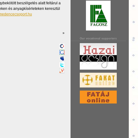
gybekötött beszélgetés alatt feltárul a
leken és anyagkísérleteken keresztül
edencecsoport.hu
»
Our vocational supporters