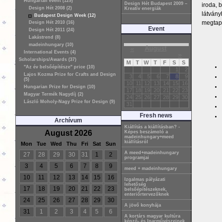
Hungarian event (129)
Design Hét Budapest 2009 –
iroda, b
Design Hét 2008 (2)
Kreatív energiák
látvány
Budapest Design Week (12)
megtapa
Design Hét 2010 (16)
Event
Design Hét 2011 (24)
Lakástrend (8)
madeinhungary (10)
«
August
International Events (4)
»
Scholarships/Awards (37)
M
T
W
T
F
S
S
"Az év belsőépítésze" price (10)
1
2
Lajos Kozma Prize for Crafts and Design
3
4
5
6
7
8
9
(5)
10
11
12
13
14
15
16
Hungarian Prize for Design (10)
17
18
19
20
21
22
23
Magyar Termék Nagydíj (2)
24
25
26
27
28
29
30
László Moholy-Nagy Prize for Design (9)
31
Fresh news
Archívum
Kiállítás a kiállításban? -
August 2026
Képes beszámoló a
madeinhungary+meed
kiállításról
Mon
Tue
Wed
Thu
Fri
Sat
Sun
A meed+madeinhungary
27
28
29
30
31
1
2
programjai
3
4
5
6
7
8
9
meed + madeinhungary
10
11
12
13
14
15
16
Izgalmas pályázati
lehetőség
17
18
19
20
21
22
23
belsőépítészeknek,
enteriőrtervezőknek
24
25
26
27
28
29
30
A jövő konyhája
31
1
2
3
4
5
6
A kortárs magyar kultúra
képző- és Iparművészeinek