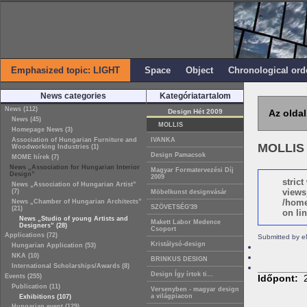
Emphasized topic: LIGHT
Space
Object
Chronological ord
News categories
Kategóriatartalom
News (112)
Design Hét 2009
Az oldal
News (45)
MOLLIS
Homepage News (3)
Association of Hungarian Furniture and
IVANKA
MOLLIS
Woodworking Industries (1)
Design Pamacsok
MOME hírek (7)
News „Association for Hungarian Interior
Magyar Formatervezési Díj
Design”
2009
stric
News „Association of Hungarian Artist”
views
(7)
Möbelkunst designvásár
/home
News „Chamber of Hungarian Architects”
SZÖVETSÉG'39
(21)
on lin
News „Studio of young Artists and
Makett Labor Medence
Designers” (28)
Csoport
Applications (72)
Submitted by e
Kristálysó-design
Hungarian Application (53)
NKA (10)
BRINKUS DESIGN
International Scholarships/Awards (8)
Design Így írtok ti…
Events (255)
Időpont:
Publication (11)
Versenyben - magyar design
a világpiacon
Exhibitions (107)
Hungarian event (129)