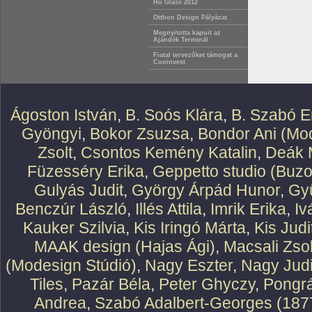
Hu Glass 2012
Otthon Design Pályázat
Megnyitotta kapuit az
Ajándék Terminál
Fiatal tervezőket támogat a
Coninvest
Ágoston István
,
B. Soós Klára
,
B. Szabó E
Gyöngyi
,
Bokor Zsuzsa
,
Bondor Ani (Mod
Zsolt
,
Csontos Kemény Katalin
,
Deák 
Füzesséry Erika
,
Geppetto studio (Buzo
Gulyás Judit
,
György Árpád Hunor
,
Gy
Benczúr László
,
Illés Attila
,
Imrik Erika
,
Iv
Kauker Szilvia
,
Kis Iringó Márta
,
Kis Judi
MAAK design (Hajas Ági)
,
Macsali Zsol
(Modesign Stúdió)
,
Nagy Eszter
,
Nagy Judi
Tiles
,
Pazár Béla
,
Peter Ghyczy
,
Pongr
Andrea
,
Szabó Adalbert-Georges (187