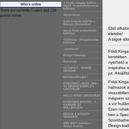
A kortárs magyar kultúra
Who's online
képző- és Iparművészeinek
kiállítása
There are currently
0 users
and
159
guests
online.
Vándorlások
Antik Enteriőr kiállítás a
Néprajzi Múzeumban
Első alkalo
Sprok Antal szoborbútor-
életébe!
kiállítása
A tagok ált
Térélmény - Vizsgamunkák
kiállítása
„harmincöt”
Földi Kinga
Design Takeaway
keretében. 
nyerhető a 
Substitute
inspirálva 
OCTOPOLY – DESIGN
OKOSAN!
jut. A kiáll
MÜÜSKAPROJEKT
Földi Kinga
KORSZERŰ LAKÁS, 1960 -
halmazok a
AZ ÓBUDAI KÍSÉRLETI
LAKÓTELEP
visszabille
HELLO WOOD @BUDAPEST
mégsem szab
GYÖNYÖRŰ MAGYAR - A
a víz hullá
HANNABI ÚJ
KOLLEKCIÓJA
Ezen ruhákk
ben a Spec
DESIGN A NYUGATI
VÉGEKRŐL
Szombathely
2500 WATT kiállítás +
Design kiál
design brunch