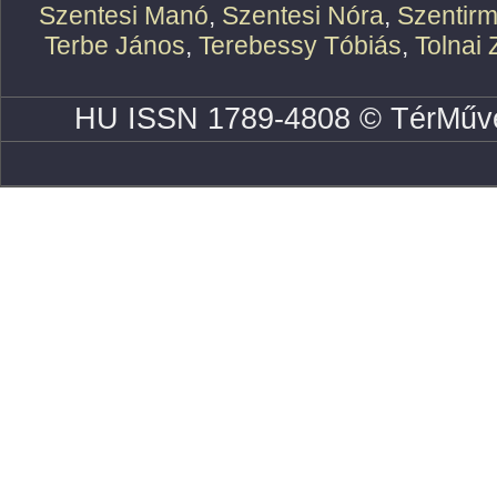
Szentesi Manó
,
Szentesi Nóra
,
Szentirm
Terbe János
,
Terebessy Tóbiás
,
Tolnai 
HU ISSN 1789-4808 © TérMűve