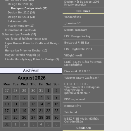
Design Hét Budapest 2009 –
Design Hét 2008 (2)
Kreatív energiák
Budapest Design Week (12)
FISE hírek
Design Hét 2010 (16)
Design Hét 2011 (24)
Vándorlások
Lakástrend (8)
„harmincöt”
madeinhungary (10)
Design Takeaway
International Events (4)
Scholarships/Awards (37)
FISE Design Párbaj
"Az év belsőépítésze" price (10)
Belvárosi FISE Est
Lajos Kozma Prize for Crafts and Design
(5)
FISE Tagfelvétel 2011
Hungarian Prize for Design (10)
Magyar Termék Nagydíj (2)
Világító textil
László Moholy-Nagy Prize for Design (9)
Erdő - Lajosi Dóra és Szabó
Edit kiállítása
Archívum
Fise esték: B / G / S
August 2026
"Magyar Arany Japánban"
Mon
Tue
Wed
Thu
Fri
Sat
Sun
F I S E E S T E K -
"Iparművészet a válságban,
27
28
29
30
31
1
2
vagy válság az
iparművészetben?"
3
4
5
6
7
8
9
FISE tagfelvétel
10
11
12
13
14
15
16
Kö(l)tve-lény
17
18
19
20
21
22
23
Téli tárlat
24
25
26
27
28
29
30
MÉSZ-FISE közös kiállítás
Celldömölkön
31
1
2
3
4
5
6
Kiállítások