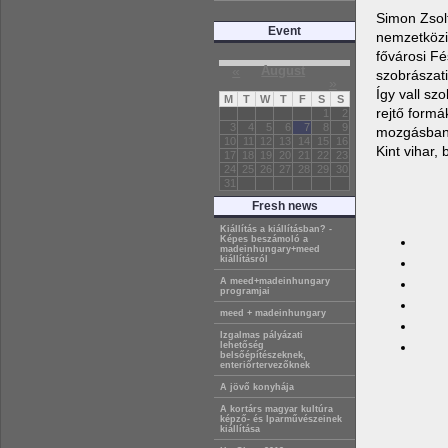
Simon Zsol
Event
nemzetközi
fővárosi Fé
«
August
szobrászat
»
Így vall sz
M
T
W
T
F
S
S
rejtő form
1
2
3
4
5
6
7
8
9
mozgásban 
10
11
12
13
14
15
16
Kint vihar,
17
18
19
20
21
22
23
24
25
26
27
28
29
30
31
Fresh news
Kiállítás a kiállításban? -
Képes beszámoló a
madeinhungary+meed
kiállításról
A meed+madeinhungary
programjai
meed + madeinhungary
Izgalmas pályázati
lehetőség
belsőépítészeknek,
enteriőrtervezőknek
A jövő konyhája
A kortárs magyar kultúra
képző- és Iparművészeinek
kiállítása