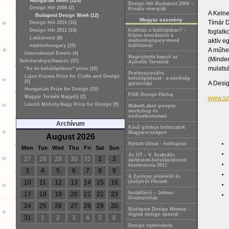
Hungarian event (129)
Design Hét Budapest 2009 –
Design Hét 2008 (2)
Kreatív energiák
A Kelne
Budapest Design Week (12)
Magyar esemény
Tímár D
Design Hét 2010 (16)
Design Hét 2011 (24)
Kiállítás a kiállításban? -
foglalk
Képes beszámoló a
Lakástrend (8)
aktív e
madeinhungary+meed
madeinhungary (10)
kiállításról
A műhel
International Events (4)
Megnyitotta kapuit az
(Minden
Scholarships/Awards (37)
Ajándék Terminál
mulatsá
"Az év belsőépítésze" price (10)
Professzionális
Lajos Kozma Prize for Crafts and Design
belsőépítészet - a minőség
(5)
A Desi
garanciája
Hungarian Prize for Design (10)
FISE Design Párbaj
Magyar Termék Nagydíj (2)
www.sz
László Moholy-Nagy Prize for Design (9)
MakettLabor ponyva
workshop és
öndivatbemutató
Archívum
Késő gótikus boltozatok
Magyarországon
August 2026
Nyitott Udvar - bolhapiac
Mon
Tue
Wed
Thu
Fri
Sat
Sun
Az ÚT – V. Szakrális
27
28
29
30
31
1
2
építészeti-belsőépítészeti
konferencia 2011
3
4
5
6
7
8
9
A Zsolnay jelenéről és
10
11
12
13
14
15
16
jövőjéről Pécsett
Installáció – Jelmez -
17
18
19
20
21
22
23
Divatszínház
24
25
26
27
28
29
30
Budapest Design Meetup -
digital design special
31
1
2
3
4
5
6
Design nyelviskola