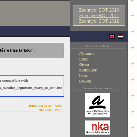
Zsennyei BOT 2010
Zsennyei BOT 2011
Zsennyei BOT 2012
Master RSS feed
tésre friss tartalom.
All content
Space
Object
Writting, link
News
e compatible with
Looking
ews_handler_argument_many_to_one.inc
Szakmai támogatóink
Budapest Design Week
Hungarian event