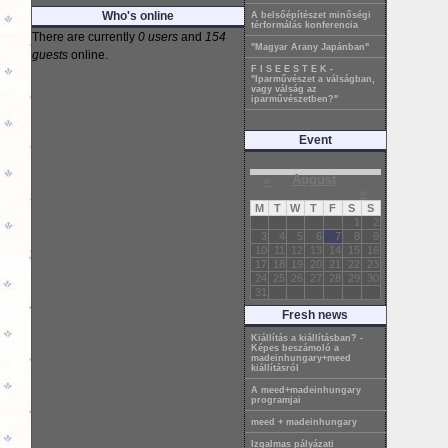
Who's online
A belsőépítészet minőségi
térformálás konferencia
There are currently
0 users
and
154
"Magyar Arany Japánban"
guests
online.
F I S E E S T E K -
"Iparművészet a válságban,
vagy válság az
iparművészetben?"
Event
«
August
»
M
T
W
T
F
S
S
1
2
3
4
5
6
7
8
9
10
11
12
13
14
15
16
17
18
19
20
21
22
23
24
25
26
27
28
29
30
31
Fresh news
Kiállítás a kiállításban? -
Képes beszámoló a
madeinhungary+meed
kiállításról
A meed+madeinhungary
programjai
meed + madeinhungary
Izgalmas pályázati