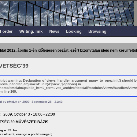
l order
Writing, link
News
Looking
Browsing
ldal 2012. április 1-én időlegesen bezárt, ezért bizonytalan ideig nem kerül feltöl
VETSÉG'39
strict warning: Declaration of views_handler_argument_many_to_one::init() should b
views_handler_argument::init(&$view, $options) in
/home/emelahu/public_html/_termuves_archive/sites/all/modules/views/handlers/vi
n line 169.
d by eMeLA on 2009, September 28 - 21:43
t:
2009, October 3 -
18:00
-
22:00
TSÉG'39 MŰVÉSZETI BÁZIS
g u. 39. fsz.
 az utcáról, csengő a portál üvegén)