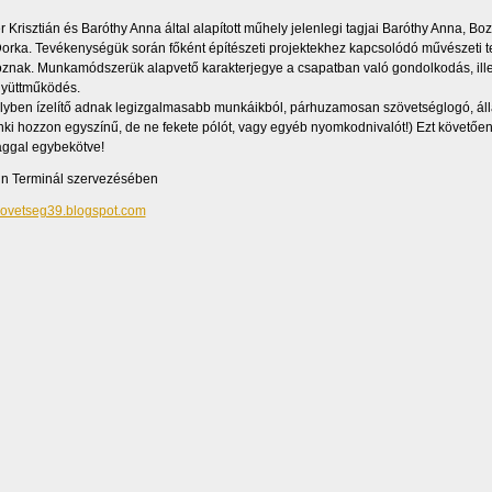
r Krisztián és Baróthy Anna által alapított műhely jelenlegi tagjai Baróthy Anna, B
orka. Tevékenységük során főként építészeti projektekhez kapcsolódó művészeti te
oznak. Munkamódszerük alapvető karakterjegye a csapatban való gondolkodás, ille
gyüttműködés.
yben ízelítő adnak legizgalmasabb munkáikból, párhuzamosan szövetséglogó, áll
ki hozzon egyszínű, de ne fekete pólót, vagy egyéb nyomkodnivalót!) Ezt követően 
ggal egybekötve!
gn Terminál szervezésében
ovetseg39.blogspot.com