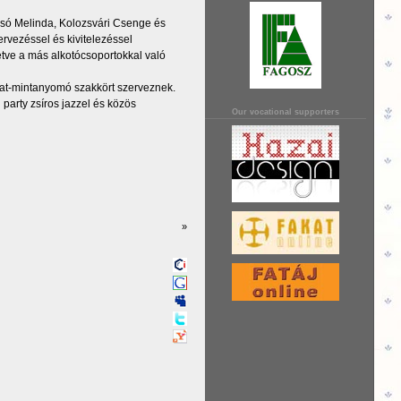
ozsó Melinda, Kolozsvári Csenge és
rvezéssel és kivitelezéssel
tve a más alkotócsoportokkal való
at-mintanyomó szakkört szerveznek.
party zsíros jazzel és közös
Our vocational supporters
»