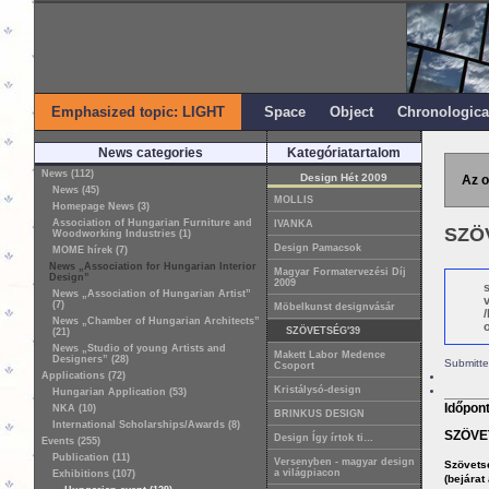
Emphasized topic: LIGHT
Space
Object
Chronologica
News categories
Kategóriatartalom
News (112)
Design Hét 2009
Az o
News (45)
MOLLIS
Homepage News (3)
Association of Hungarian Furniture and
IVANKA
SZÖ
Woodworking Industries (1)
Design Pamacsok
MOME hírek (7)
News „Association for Hungarian Interior
Magyar Formatervezési Díj
Design”
2009
News „Association of Hungarian Artist”
(7)
Möbelkunst designvásár
News „Chamber of Hungarian Architects”
o
SZÖVETSÉG'39
(21)
News „Studio of young Artists and
Makett Labor Medence
Designers” (28)
Submitte
Csoport
Applications (72)
Kristálysó-design
Hungarian Application (53)
Időpon
NKA (10)
BRINKUS DESIGN
International Scholarships/Awards (8)
SZÖVE
Design Így írtok ti…
Events (255)
Publication (11)
Versenyben - magyar design
Szövetsé
a világpiacon
Exhibitions (107)
(bejárat