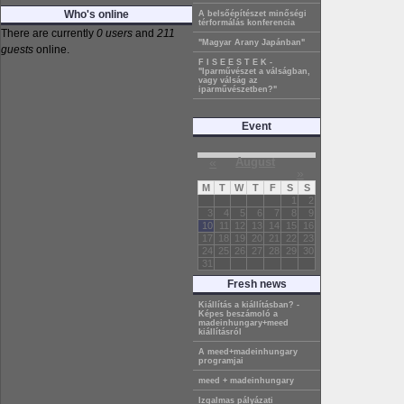
Who's online
A belsőépítészet minőségi
térformálás konferencia
There are currently
0 users
and
211
"Magyar Arany Japánban"
guests
online.
F I S E E S T E K -
"Iparművészet a válságban,
vagy válság az
iparművészetben?"
Event
«
August
»
M
T
W
T
F
S
S
1
2
3
4
5
6
7
8
9
10
11
12
13
14
15
16
17
18
19
20
21
22
23
24
25
26
27
28
29
30
31
Fresh news
Kiállítás a kiállításban? -
Képes beszámoló a
madeinhungary+meed
kiállításról
A meed+madeinhungary
programjai
meed + madeinhungary
Izgalmas pályázati