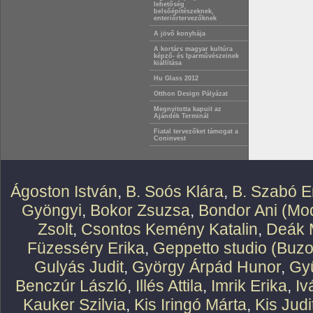
lehetőség
belsőépítészeknek,
enteriőrtervezőknek
A jövő konyhája
A kortárs magyar kultúra
képző- és Iparművészeinek
kiállítása
Hu Glass 2012
Otthon Design Pályázat
Megnyitotta kapuit az
Ajándék Terminál
Fiatal tervezőket támogat a
Coninvest
Ágoston István
,
B. Soós Klára
,
B. Szabó E
Gyöngyi
,
Bokor Zsuzsa
,
Bondor Ani (Mod
Zsolt
,
Csontos Kemény Katalin
,
Deák 
Füzesséry Erika
,
Geppetto studio (Buzo
Gulyás Judit
,
György Árpád Hunor
,
Gy
Benczúr László
,
Illés Attila
,
Imrik Erika
,
Iv
Kauker Szilvia
,
Kis Iringó Márta
,
Kis Judi