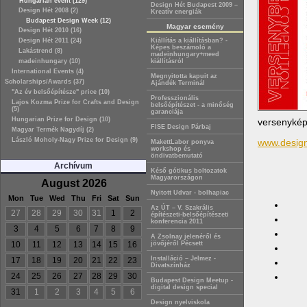
Hungarian event (129)
Design Hét Budapest 2009 –
Design Hét 2008 (2)
Kreatív energiák
Budapest Design Week (12)
Magyar esemény
Design Hét 2010 (16)
Design Hét 2011 (24)
Kiállítás a kiállításban? -
Képes beszámoló a
Lakástrend (8)
madeinhungary+meed
madeinhungary (10)
kiállításról
International Events (4)
Megnyitotta kapuit az
Scholarships/Awards (37)
Ajándék Terminál
"Az év belsőépítésze" price (10)
Professzionális
Lajos Kozma Prize for Crafts and Design
belsőépítészet - a minőség
(5)
garanciája
Hungarian Prize for Design (10)
versenykép
FISE Design Párbaj
Magyar Termék Nagydíj (2)
László Moholy-Nagy Prize for Design (9)
www.design
MakettLabor ponyva
workshop és
öndivatbemutató
Archívum
Késő gótikus boltozatok
Magyarországon
August 2026
Nyitott Udvar - bolhapiac
Mon
Tue
Wed
Thu
Fri
Sat
Sun
Az ÚT – V. Szakrális
27
28
29
30
31
1
2
építészeti-belsőépítészeti
konferencia 2011
3
4
5
6
7
8
9
A Zsolnay jelenéről és
10
11
12
13
14
15
16
jövőjéről Pécsett
Installáció – Jelmez -
17
18
19
20
21
22
23
Divatszínház
24
25
26
27
28
29
30
Budapest Design Meetup -
digital design special
31
1
2
3
4
5
6
Design nyelviskola