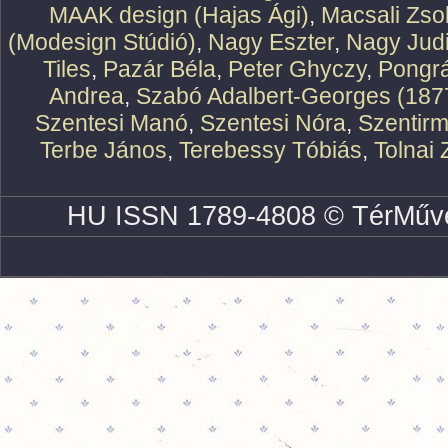
MAAK design (Hajas Ági)
,
Macsali Zsol
(Modesign Stúdió)
,
Nagy Eszter
,
Nagy Judi
Tiles
,
Pazár Béla
,
Peter Ghyczy
,
Pongr
Andrea
,
Szabó Adalbert-Georges (187
Szentesi Manó
,
Szentesi Nóra
,
Szentirm
Terbe János
,
Terebessy Tóbiás
,
Tolnai 
HU ISSN 1789-4808 © TérMűve