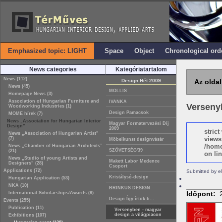
Emphasized topic: LIGHT
Space
Object
Chronological ord
News categories
Kategóriatartalom
News (112)
Design Hét 2009
Az oldal
News (45)
MOLLIS
Homepage News (3)
Association of Hungarian Furniture and
IVANKA
Verseny
Woodworking Industries (1)
Design Pamacsok
MOME hírek (7)
News „Association for Hungarian Interior
Magyar Formatervezési Díj
Design”
2009
stric
News „Association of Hungarian Artist”
views
(7)
Möbelkunst designvásár
/home
News „Chamber of Hungarian Architects”
SZÖVETSÉG'39
(21)
on lin
News „Studio of young Artists and
Makett Labor Medence
Designers” (28)
Csoport
Applications (72)
Submitted by e
Kristálysó-design
Hungarian Application (53)
NKA (10)
BRINKUS DESIGN
Időpont:
International Scholarships/Awards (8)
Design Így írtok ti…
Events (255)
Publication (11)
Versenyben - magyar
design a világpiacon
Exhibitions (107)