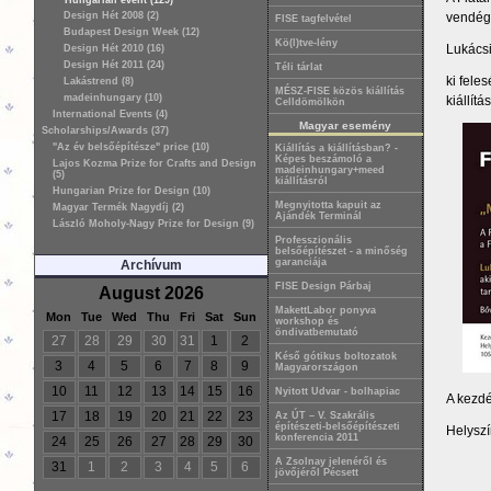
Hungarian event (129)
vendég
Design Hét 2008 (2)
FISE tagfelvétel
Budapest Design Week (12)
Kö(l)tve-lény
Lukácsi
Design Hét 2010 (16)
Design Hét 2011 (24)
Téli tárlat
ki fele
Lakástrend (8)
MÉSZ-FISE közös kiállítás
madeinhungary (10)
kiállít
Celldömölkön
International Events (4)
Magyar esemény
Scholarships/Awards (37)
"Az év belsőépítésze" price (10)
Kiállítás a kiállításban? -
Képes beszámoló a
Lajos Kozma Prize for Crafts and Design
madeinhungary+meed
(5)
kiállításról
Hungarian Prize for Design (10)
Megnyitotta kapuit az
Magyar Termék Nagydíj (2)
Ajándék Terminál
László Moholy-Nagy Prize for Design (9)
Professzionális
belsőépítészet - a minőség
garanciája
Archívum
FISE Design Párbaj
August 2026
MakettLabor ponyva
Mon
Tue
Wed
Thu
Fri
Sat
Sun
workshop és
öndivatbemutató
27
28
29
30
31
1
2
Késő gótikus boltozatok
3
4
5
6
7
8
9
Magyarországon
10
11
12
13
14
15
16
Nyitott Udvar - bolhapiac
A kezdé
17
18
19
20
21
22
23
Az ÚT – V. Szakrális
építészeti-belsőépítészeti
Helyszí
konferencia 2011
24
25
26
27
28
29
30
A Zsolnay jelenéről és
31
1
2
3
4
5
6
jövőjéről Pécsett