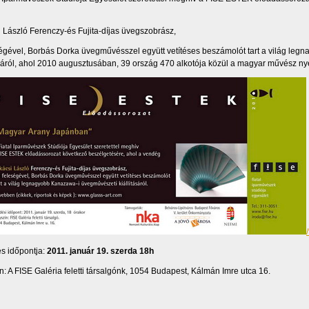
 László Ferenczy-és Fujita-díjas üvegszobrász,
ségével, Borbás Dorka üvegművésszel együtt vetítéses beszámolót tart a világ le
ásáról, ahol 2010 augusztusában, 39 ország 470 alkotója közül a magyar művész nyer
s időpontja:
2011. január 19. szerda 18h
n: A FISE Galéria feletti társalgónk, 1054 Budapest, Kálmán Imre utca 16.