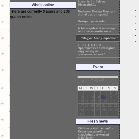
Installáció – Jelmez -
Who's online
Divatszínház
There are currently
0 users
and
130
Budapest Design Meetup -
digital design special
guests
online.
Design nyelviskola
A belsőépítészet minőségi
térformálás konferencia
"Magyar Arany Japánban"
F I S E E S T E K -
"Iparművészet a válságban,
vagy válság az
iparművészetben?"
Event
«
August
»
M
T
W
T
F
S
S
1
2
3
4
5
6
7
8
9
10
11
12
13
14
15
16
17
18
19
20
21
22
23
24
25
26
27
28
29
30
31
Fresh news
Kiállítás a kiállításban? -
Képes beszámoló a
madeinhungary+meed
kiállításról