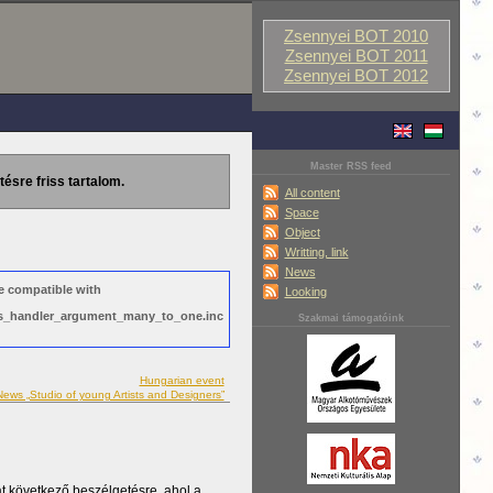
Zsennyei BOT 2010
Zsennyei BOT 2011
Zsennyei BOT 2012
Master RSS feed
tésre friss tartalom.
All content
Space
Object
Writting, link
News
e compatible with
Looking
ews_handler_argument_many_to_one.inc
Szakmai támogatóink
Hungarian event
News „Studio of young Artists and Designers”
t következő beszélgetésre, ahol a