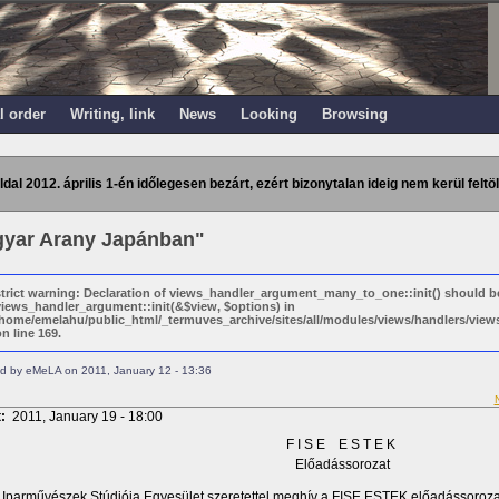
l order
Writing, link
News
Looking
Browsing
ldal 2012. április 1-én időlegesen bezárt, ezért bizonytalan ideig nem kerül feltöl
yar Arany Japánban"
strict warning: Declaration of views_handler_argument_many_to_one::init() should b
views_handler_argument::init(&$view, $options) in
/home/emelahu/public_html/_termuves_archive/sites/all/modules/views/handlers/vi
n line 169.
d by eMeLA on 2011, January 12 - 13:36
t:
2011, January 19 - 18:00
F I S E E S T E K
Előadássorozat
l Iparművészek Stúdiója Egyesület szeretettel meghív a FISE ESTEK előadássoroza