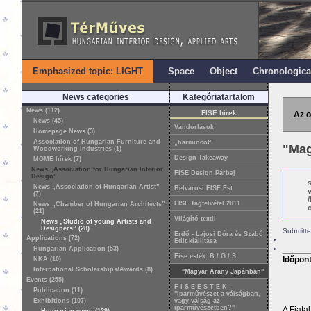
Emphasized topic: LIGHT
Space
Object
Chronologica
News categories
Kategóriatartalom
News (112)
FISE hírek
Az o
News (45)
Vándorlások
Homepage News (3)
Association of Hungarian Furniture and
„harmincöt”
"Mag
Woodworking Industries (1)
Design Takeaway
MOME hírek (7)
News „Association for Hungarian Interior
FISE Design Párbaj
Design”
News „Association of Hungarian Artist”
Belvárosi FISE Est
(7)
FISE Tagfelvétel 2011
News „Chamber of Hungarian Architects”
o
(21)
Világító textil
News „Studio of young Artists and
Designers” (28)
Submitte
Erdő - Lajosi Dóra és Szabó
Applications (72)
Edit kiállítása
Hungarian Application (53)
Fise esték: B / G / S
Időpon
NKA (10)
International Scholarships/Awards (8)
"Magyar Arany Japánban"
Events (255)
F I S E E S T E K -
Publication (11)
"Iparművészet a válságban,
Exhibitions (107)
vagy válság az
iparművészetben?"
A Fiata