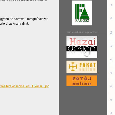
gnagyobb Kanazawa-i üvegművészeti
te el az Arany-díjat.
Our vocational supporters
/files/hirek/fise/fise_est_lukacsi_l.jpg