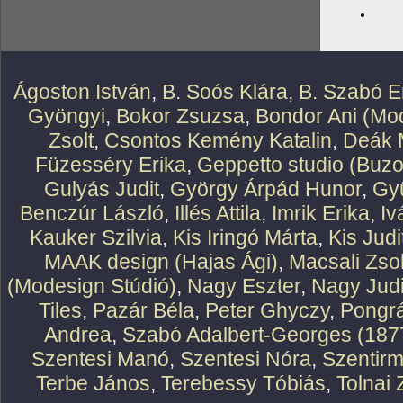
Ágoston István
,
B. Soós Klára
,
B. Szabó E
Gyöngyi
,
Bokor Zsuzsa
,
Bondor Ani (Mod
Zsolt
,
Csontos Kemény Katalin
,
Deák 
Füzesséry Erika
,
Geppetto studio (Buzo
Gulyás Judit
,
György Árpád Hunor
,
Gy
Benczúr László
,
Illés Attila
,
Imrik Erika
,
Iv
Kauker Szilvia
,
Kis Iringó Márta
,
Kis Judi
MAAK design (Hajas Ági)
,
Macsali Zsol
(Modesign Stúdió)
,
Nagy Eszter
,
Nagy Judi
Tiles
,
Pazár Béla
,
Peter Ghyczy
,
Pongr
Andrea
,
Szabó Adalbert-Georges (187
Szentesi Manó
,
Szentesi Nóra
,
Szentirm
Terbe János
,
Terebessy Tóbiás
,
Tolnai 