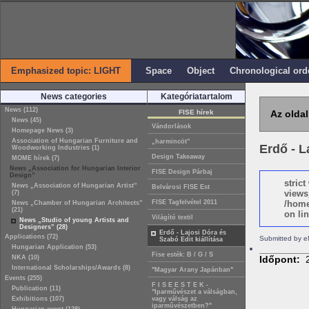
Emphasized topic: LIGHT
Space
Object
Chronological ord
News categories
Kategóriatartalom
News (112)
FISE hírek
Az oldal
News (45)
Vándorlások
Homepage News (3)
Association of Hungarian Furniture and
„harmincöt”
Erdő - L
Woodworking Industries (1)
Design Takeaway
MOME hírek (7)
News „Association for Hungarian Interior
FISE Design Párbaj
Design”
stric
News „Association of Hungarian Artist”
Belvárosi FISE Est
views
(7)
FISE Tagfelvétel 2011
/home
News „Chamber of Hungarian Architects”
(21)
on lin
Világító textil
News „Studio of young Artists and
Designers” (28)
Erdő - Lajosi Dóra és
Applications (72)
Submitted by e
Szabó Edit kiállítása
Hungarian Application (53)
Fise esték: B / G / S
NKA (10)
Időpont:
International Scholarships/Awards (8)
"Magyar Arany Japánban"
Events (255)
F I S E E S T E K -
Publication (11)
"Iparművészet a válságban,
Exhibitions (107)
vagy válság az
iparművészetben?"