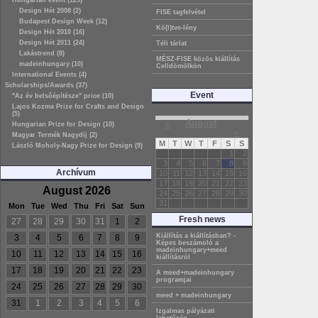
Hungarian event (129)
Design Hét 2008 (2)
FISE tagfelvétel
Budapest Design Week (12)
Kö(l)tve-lény
Design Hét 2010 (16)
Design Hét 2011 (24)
Téli tárlat
Lakástrend (8)
MÉSZ-FISE közös kiállítás
madeinhungary (10)
Celldömölkön
International Events (4)
Scholarships/Awards (37)
Event
"Az év belsőépítésze" price (10)
Lajos Kozma Prize for Crafts and Design
(5)
«
August
Hungarian Prize for Design (10)
»
Magyar Termék Nagydíj (2)
M
T
W
T
F
S
S
László Moholy-Nagy Prize for Design (9)
1
2
3
4
5
6
7
8
9
Archívum
10
11
12
13
14
15
16
17
18
19
20
21
22
23
August 2026
24
25
26
27
28
29
30
31
Mon
Tue
Wed
Thu
Fri
Sat
Sun
Fresh news
27
28
29
30
31
1
2
Kiállítás a kiállításban? -
3
4
5
6
7
8
9
Képes beszámoló a
madeinhungary+meed
10
11
12
13
14
15
16
kiállításról
17
18
19
20
21
22
23
A meed+madeinhungary
programjai
24
25
26
27
28
29
30
meed + madeinhungary
31
1
2
3
4
5
6
Izgalmas pályázati