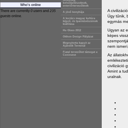
lehetőség
belsőépítészeknek,
Who's online
enteriőrtervezőknek
A civilizác
There are currently
0 users
and
235
A jövő konyhája
Úgy tűnik, 
guests
online.
A kortárs magyar kultúra
egymás mell
képző- és Iparművészeinek
kiállítása
Ugyan az e
Hu Glass 2012
képes vissz
Otthon Design Pályázat
szempontjáb
Megnyitotta kapuit az
nem ismeri,
Ajándék Terminál
Fiatal tervezőket támogat a
Az állatokh
Coninvest
emlékezteti
civilizáció
Amint a tud
uralnak.