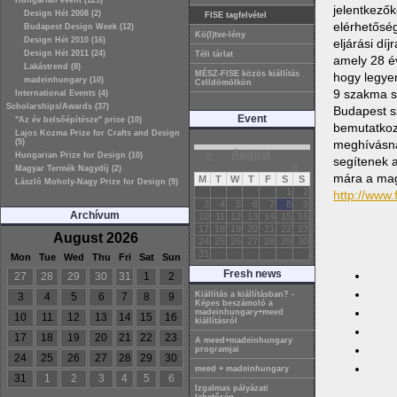
Hungarian event (129)
jelentkezők
Design Hét 2008 (2)
FISE tagfelvétel
elérhetőség
Budapest Design Week (12)
Kö(l)tve-lény
Design Hét 2010 (16)
eljárási díj
Design Hét 2011 (24)
Téli tárlat
amely 28 év
Lakástrend (8)
MÉSZ-FISE közös kiállítás
hogy legyen
madeinhungary (10)
Celldömölkön
9 szakma sz
International Events (4)
Scholarships/Awards (37)
Budapest sz
Event
"Az év belsőépítésze" price (10)
bemutatkozh
Lajos Kozma Prize for Crafts and Design
(5)
meghívásnak
«
August
Hungarian Prize for Design (10)
segítenek a
»
Magyar Termék Nagydíj (2)
mára a magy
M
T
W
T
F
S
S
László Moholy-Nagy Prize for Design (9)
1
2
http://www.
3
4
5
6
7
8
9
Archívum
10
11
12
13
14
15
16
17
18
19
20
21
22
23
August 2026
24
25
26
27
28
29
30
31
Mon
Tue
Wed
Thu
Fri
Sat
Sun
Fresh news
27
28
29
30
31
1
2
Kiállítás a kiállításban? -
3
4
5
6
7
8
9
Képes beszámoló a
madeinhungary+meed
10
11
12
13
14
15
16
kiállításról
17
18
19
20
21
22
23
A meed+madeinhungary
programjai
24
25
26
27
28
29
30
meed + madeinhungary
31
1
2
3
4
5
6
Izgalmas pályázati