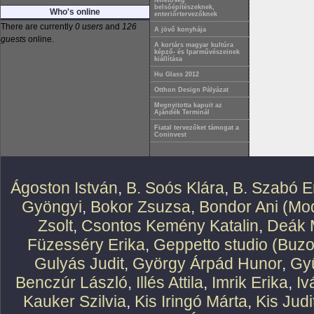
lehetőség
belsőépítészeknek,
Who's online
enteriőrtervezőknek
There are currently
0 users
and
126
A jövő konyhája
guests
online.
A kortárs magyar kultúra
képző- és Iparművészeinek
kiállítása
Hu Glass 2012
Otthon Design Pályázat
Megnyitotta kapuit az
Ajándék Terminál
Fiatal tervezőket támogat a
Coninvest
Ágoston István
,
B. Soós Klára
,
B. Szabó E
Gyöngyi
,
Bokor Zsuzsa
,
Bondor Ani (Mod
Zsolt
,
Csontos Kemény Katalin
,
Deák 
Füzesséry Erika
,
Geppetto studio (Buzo
Gulyás Judit
,
György Árpád Hunor
,
Gy
Benczúr László
,
Illés Attila
,
Imrik Erika
,
Iv
Kauker Szilvia
,
Kis Iringó Márta
,
Kis Judi