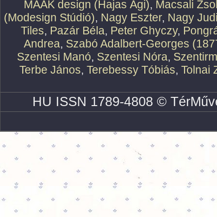
MAAK design (Hajas Ági)
,
Macsali Zsol
(Modesign Stúdió)
,
Nagy Eszter
,
Nagy Judi
Tiles
,
Pazár Béla
,
Peter Ghyczy
,
Pongr
Andrea
,
Szabó Adalbert-Georges (187
Szentesi Manó
,
Szentesi Nóra
,
Szentirm
Terbe János
,
Terebessy Tóbiás
,
Tolnai 
HU ISSN 1789-4808 © TérMűve