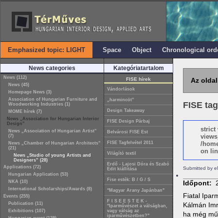
Emphasized topic: LIGHT
Space
Object
Chronological ord
News categories
Kategóriatartalom
News (112)
FISE hírek
Az oldal
News (45)
Vándorlások
Homepage News (3)
Association of Hungarian Furniture and
„harmincöt”
FISE tag
Woodworking Industries (1)
Design Takeaway
MOME hírek (7)
News „Association for Hungarian Interior
FISE Design Párbaj
Design”
stric
News „Association of Hungarian Artist”
Belvárosi FISE Est
views
(7)
FISE Tagfelvétel 2011
/home
News „Chamber of Hungarian Architects”
(21)
on lin
Világító textil
News „Studio of young Artists and
Designers” (28)
Erdő - Lajosi Dóra és Szabó
Applications (72)
Submitted by e
Edit kiállítása
Hungarian Application (53)
Fise esték: B / G / S
NKA (10)
Időpont:
International Scholarships/Awards (8)
"Magyar Arany Japánban"
Fiatal Ipar
Events (255)
F I S E E S T E K -
Publication (11)
Kálmán Imre
"Iparművészet a válságban,
Exhibitions (107)
vagy válság az
ha még művé
iparművészetben?"