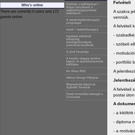
Felvételi
Kiállítás a kiállításban? -
Who's online
Képes beszámoló a
madeinhungary+meed
A szakra je
There are currently
0 users
and
172
kiállításról
venniük.
guests
online.
A meed+madeinhungary
programjai
A felvételi k
meed + madeinhungary
- szabadkéz
Izgalmas pályázati
lehetőség
belsőépítészeknek,
- szóbeli e
enteriőrtervezőknek
A jövő konyhája
- motiváció
A kortárs magyar kultúra
- portfólió
képző- és Iparművészeinek
kiállítása
A jelentkez
Hu Glass 2012
Otthon Design Pályázat
Jelentkez
Megnyitotta kapuit az
Ajándék Terminál
A felvételi
postai úton 
Fiatal tervezőket támogat a
Coninvest
A dokumen
- a kitöltöt
- diploma 
- a motivác