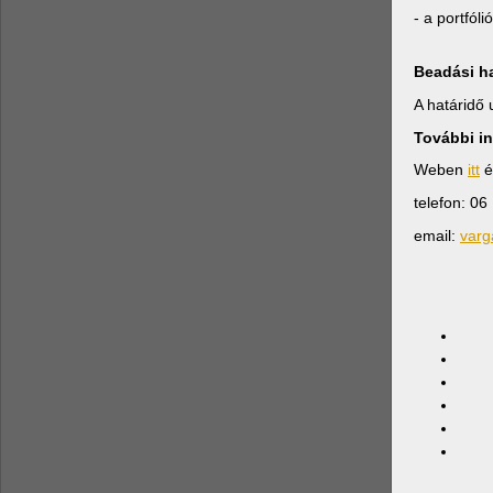
- a portfóli
Beadási ha
A határidő u
További i
Weben
itt
é
telefon: 06
email:
varg