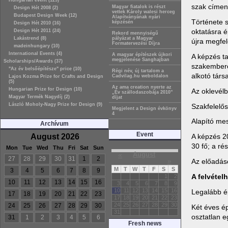
Hungarian event (129)
szak címen
Magyar fiatalok is részt
Design Hét 2008 (2)
vettek Károly walesi herceg
Budapest Design Week (12)
Alapítványának nyári
Története s
képzésén
Design Hét 2010 (16)
oktatásra é
Design Hét 2011 (24)
Rekord mennyiségű
Lakástrend (8)
pályázat a Magyar
újra megfel
Formatervezési Díjra
madeinhungary (10)
International Events (4)
A magyar építészek újkori
A képzés ta
megjelenése Sanghajban
Scholarships/Awards (37)
szakemberek
"Az év belsőépítésze" price (10)
Régi név, új tartalom a
alkotó társ
Cadvilag.hu weboldalon
Lajos Kozma Prize for Crafts and Design
(5)
Az ama creation nyerte az
Hungarian Prize for Design (10)
Az oklevél
„Év szállodaszobája 2010”
Magyar Termék Nagydíj (2)
díjat
László Moholy-Nagy Prize for Design (9)
Szakfelelő
Megjelent a Design évkönyv
4
Alapító me
Archívum
Event
August 2026
A képzés 20
30 fő; a ré
Mon
Tue
Wed
Thu
Fri
Sat
Sun
«
August
27
28
29
30
31
1
2
»
Az előadáso
M
T
W
T
F
S
S
3
4
5
6
7
8
9
A felvétel
1
2
10
11
12
13
14
15
16
3
4
5
6
7
8
9
10
11
12
13
14
15
16
Legalább é
17
18
19
20
21
22
23
17
18
19
20
21
22
23
24
25
26
27
28
29
30
24
25
26
27
28
29
30
Két éves é
31
osztatlan 
31
1
2
3
4
5
6
Fresh news