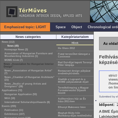
Emphasized topic: LIGHT
Space
Object
Chronological ord
News categories
Kategóriatartalom
News (112)
Hírek
Az oldal
News (45)
Hu Glass 2012
Homepage News (3)
Association of Hungarian Furniture and
Fiatal tervezőket támogat a
Felhívá
Woodworking Industries (1)
Coninvest
MOME hírek (7)
képzésé
Red Dot-díjat kapott Toronyi
News „Association for Hungarian Interior
Péter lámpája
Design”
News „Association of Hungarian Artist”
Restaurant design pályázat
(7)
eredményhírdetés
stric
News „Chamber of Hungarian Architects”
views
Átadták a Legrand és a
(21)
MOME pályázatának díjait
/home
News „Studio of young Artists and
Designers” (28)
on lin
Termékdömping a Magyar
Applications (72)
Formatervezési Díjasok
között
Hungarian Application (53)
Submitted by e
NKA (10)
Acéltornácos ház az Év
háza 2011-ben
International Scholarships/Awards (8)
Időpont:
Events (255)
Elhunyt Makovecz Imre
Publication (11)
A BME Épít
Meghalt Bódy Irén
Exhibitions (107)
Munkácsy-díjas textilművész
Lakóépület