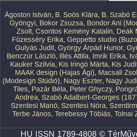
Ágoston István
,
B. Soós Klára
,
B. Szabó E
Gyöngyi
,
Bokor Zsuzsa
,
Bondor Ani (Mod
Zsolt
,
Csontos Kemény Katalin
,
Deák 
Füzesséry Erika
,
Geppetto studio (Buzo
Gulyás Judit
,
György Árpád Hunor
,
Gy
Benczúr László
,
Illés Attila
,
Imrik Erika
,
Iv
Kauker Szilvia
,
Kis Iringó Márta
,
Kis Judi
MAAK design (Hajas Ági)
,
Macsali Zsol
(Modesign Stúdió)
,
Nagy Eszter
,
Nagy Judi
Tiles
,
Pazár Béla
,
Peter Ghyczy
,
Pongr
Andrea
,
Szabó Adalbert-Georges (187
Szentesi Manó
,
Szentesi Nóra
,
Szentirm
Terbe János
,
Terebessy Tóbiás
,
Tolnai 
HU ISSN 1789-4808 © TérMűve