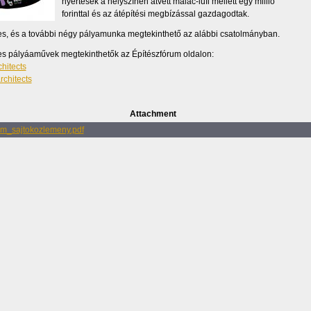
nyertesek a helyszínen átvett malac-lufi mellett egy millió
forinttal és az átépítési megbízással gazdagodtak.
es, és a további négy pályamunka megtekinthető az alábbi csatolmányban.
s pályáaművek megtekinthetők az Építészfórum oldalon:
hitects
rchitects
Attachment
rm_sajtokozlemeny.pdf