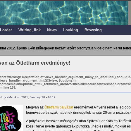
l order
Writing, link
News
Looking
Browsing
ldal 2012. április 1-én időlegesen bezárt, ezért bizonytalan ideig nem kerül feltöl
an az Ötletfarm eredménye!
strict warning: Declaration of views_handler_argument_many_to_one::init() should b
views_handler_argument::init(&$view, $options) in
/home/emelahu/public_html/_termuves_archive/sites/all/modules/views/handlers/vi
n line 169.
d by eMeLA on 2011, January 28 - 16:17
Megvan az
Ötletfarm pályázat
eredménye! A nyerteseket a legjobb 
legénysége és szakmabeliek ünnepelték január 20-án a pezsgős d
A pályázatot hosszas mérlegelés után Spitzmüller Kata és Törőcsi
közeli terve nyerte gabonazsák puffokkal, népies motívumokkal és