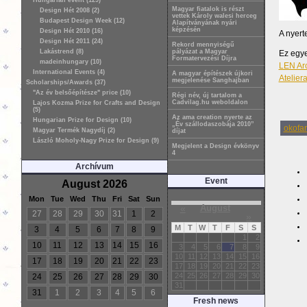
Hungarian event (129)
Magyar fiatalok is részt
Design Hét 2008 (2)
vettek Károly walesi herceg
Budapest Design Week (12)
Alapítványának nyári
képzésén
Design Hét 2010 (16)
A nyert
Design Hét 2011 (24)
Rekord mennyiségű
Lakástrend (8)
pályázat a Magyar
Ez egye
Formatervezési Díjra
madeinhungary (10)
LEN Arc
International Events (4)
A magyar építészek újkori
Ateliera
megjelenése Sanghajban
Scholarships/Awards (37)
"Az év belsőépítésze" price (10)
Régi név, új tartalom a
Cadvilag.hu weboldalon
Lajos Kozma Prize for Crafts and Design
(5)
Az ama creation nyerte az
Hungarian Prize for Design (10)
„Év szállodaszobája 2010”
okofa
Magyar Termék Nagydíj (2)
díjat
László Moholy-Nagy Prize for Design (9)
Megjelent a Design évkönyv
4
Archívum
Event
August 2026
Mon
Tue
Wed
Thu
Fri
Sat
Sun
«
August
27
28
29
30
31
1
2
»
M
T
W
T
F
S
S
3
4
5
6
7
8
9
1
2
10
11
12
13
14
15
16
3
4
5
6
7
8
9
10
11
12
13
14
15
16
17
18
19
20
21
22
23
17
18
19
20
21
22
23
24
25
26
27
28
29
30
24
25
26
27
28
29
30
31
31
1
2
3
4
5
6
Fresh news