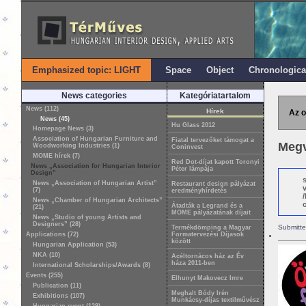
Emphasized topic: LIGHT
Space
Object
Chronologica
News categories
Kategóriatartalom
News (112)
Hírek
Az o
News (45)
Hu Glass 2012
Homepage News (3)
Association of Hungarian Furniture and
Fiatal tervezőket támogat a
Megv
Woodworking Industries (1)
Coninvest
MOME hírek (7)
Red Dot-díjat kapott Toronyi
News „Association for Hungarian Interior
Péter lámpája
Design”
News „Association of Hungarian Artist”
Restaurant design pályázat
(7)
eredményhírdetés
News „Chamber of Hungarian Architects”
o
Átadták a Legrand és a
(21)
MOME pályázatának díjait
News „Studio of young Artists and
Designers” (28)
Submitte
Termékdömping a Magyar
Applications (72)
Formatervezési Díjasok
között
Hungarian Application (53)
NKA (10)
Acéltornácos ház az Év
háza 2011-ben
International Scholarships/Awards (8)
Events (255)
Elhunyt Makovecz Imre
Publication (11)
Meghalt Bódy Irén
Exhibitions (107)
Munkácsy-díjas textilművész