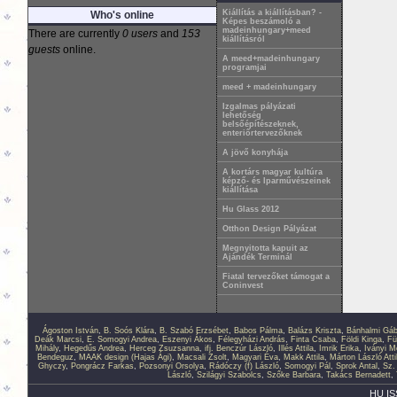
Kiállítás a kiállításban? -
Who's online
Képes beszámoló a
madeinhungary+meed
There are currently
0 users
and
153
kiállításról
guests
online.
A meed+madeinhungary
programjai
meed + madeinhungary
Izgalmas pályázati
lehetőség
belsőépítészeknek,
enteriőrtervezőknek
A jövő konyhája
A kortárs magyar kultúra
képző- és Iparművészeinek
kiállítása
Hu Glass 2012
Otthon Design Pályázat
Megnyitotta kapuit az
Ajándék Terminál
Fiatal tervezőket támogat a
Coninvest
Ágoston István
,
B. Soós Klára
,
B. Szabó Erzsébet
,
Babos Pálma
,
Balázs Kriszta
,
Bánhalmi Gáb
Deák Marcsi
,
E. Somogyi Andrea
,
Eszenyi Ákos
,
Félegyházi András
,
Finta Csaba
,
Földi Kinga
,
Fü
Mihály
,
Hegedűs Andrea
,
Herceg Zsuzsanna
,
ifj. Benczúr László
,
Illés Attila
,
Imrik Erika
,
Iványi M
Bendeguz
,
MAAK design (Hajas Ági)
,
Macsali Zsolt
,
Magyari Éva
,
Makk Attila
,
Márton László Atti
Ghyczy
,
Pongrácz Farkas
,
Pozsonyi Orsolya
,
Rádóczy (f) László
,
Somogyi Pál
,
Sprok Antal
,
Sz.
László
,
Szilágyi Szabolcs
,
Szőke Barbara
,
Takács Bernadett
,
HU IS