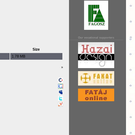
Our vocational supporters
Size
1.78 MB
»