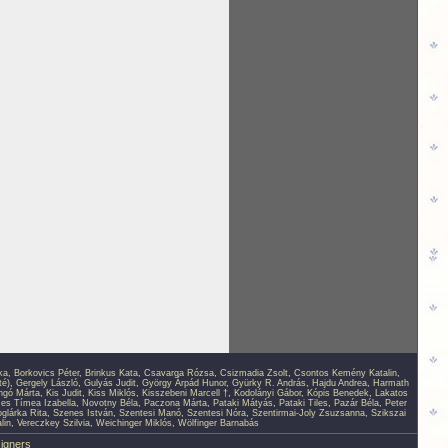
ka
,
Borkovics Péter
,
Brinkus Kata
,
Csavarga Rózsa
,
Csizmadia Zsolt
,
Csontos Kemény Katalin
,
té)
,
Gergely László
,
Gulyás Judit
,
György Árpád Hunor
,
Gyürky R. András
,
Hajdu Andrea
,
Harmath
ingó Márta
,
Kis Judit
,
Kiss Miklós
,
Kisszebeni Marcell †
,
Kodolányi Gábor
,
Kópis Benedek
,
Lakatos
s Tímea Izabella
,
Novotny Béla
,
Paczona Márta
,
Pataki Mátyás
,
Pataki Tiles
,
Pazár Béla
,
Peter
glárka Rita
,
Szenes István
,
Szentesi Manó
,
Szentesi Nóra
,
Szentirmai-Joly Zsuzsanna
,
Szikszai
lin
,
Vereczkey Szilvia
,
Weichinger Miklós
,
Wölfinger Barnabás
signers