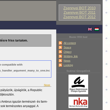
Zsennyei BOT 2010
Zsennyei BOT 2011
Zsennyei BOT 2012
Master RSS feed
tésre friss tartalom.
All content
Space
Object
Writting, link
News
e compatible with
Looking
ews_handler_argument_many_to_one.inc
Szakmai támogatóink
News
pályázók, újságírók, a Republic
íjkiosztón.
k Ambrus igazán természet- és farm-
 sok természetes anyaggal. A