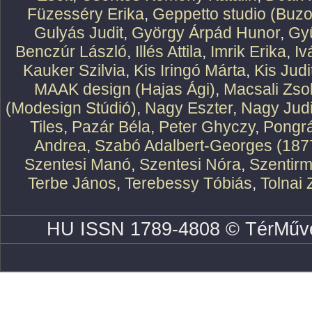
Füzesséry Erika
,
Geppetto studio (Buzo
Gulyás Judit
,
György Árpád Hunor
,
Gy
Benczúr László
,
Illés Attila
,
Imrik Erika
,
Iv
Kauker Szilvia
,
Kis Iringó Márta
,
Kis Judi
MAAK design (Hajas Ági)
,
Macsali Zsol
(Modesign Stúdió)
,
Nagy Eszter
,
Nagy Judi
Tiles
,
Pazár Béla
,
Peter Ghyczy
,
Pongr
Andrea
,
Szabó Adalbert-Georges (187
Szentesi Manó
,
Szentesi Nóra
,
Szentirm
Terbe János
,
Terebessy Tóbiás
,
Tolnai 
HU ISSN 1789-4808 © TérMűve