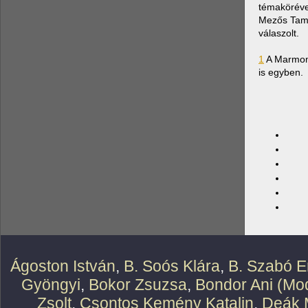
témakörével
Mezős Tamá
válaszolt.
1
A Marmoma
is egyben.
Ágoston István
,
B. Soós Klára
,
B. Szabó E
Gyöngyi
,
Bokor Zsuzsa
,
Bondor Ani (Mod
Zsolt
,
Csontos Kemény Katalin
,
Deák 