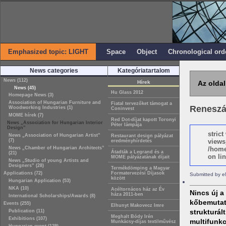
Emphasized topic: LIGHT
Space
Object
Chronological ord
News categories
Kategóriatartalom
News (112)
Hírek
Az oldal
News (45)
Hu Glass 2012
Homepage News (3)
Association of Hungarian Furniture and
Fiatal tervezőket támogat a
Reneszá
Woodworking Industries (1)
Coninvest
MOME hírek (7)
Red Dot-díjat kapott Toronyi
News „Association for Hungarian Interior
Péter lámpája
Design”
stric
News „Association of Hungarian Artist”
Restaurant design pályázat
(7)
views
eredményhírdetés
News „Chamber of Hungarian Architects”
/home
Átadták a Legrand és a
(21)
on lin
MOME pályázatának díjait
News „Studio of young Artists and
Designers” (28)
Termékdömping a Magyar
Applications (72)
Formatervezési Díjasok
Submitted by e
között
Hungarian Application (53)
NKA (10)
Acéltornácos ház az Év
Nincs új 
háza 2011-ben
International Scholarships/Awards (8)
kőbemutat
Events (255)
Elhunyt Makovecz Imre
strukturál
Publication (11)
Meghalt Bódy Irén
Exhibitions (107)
multifunk
Munkácsy-díjas textilművész