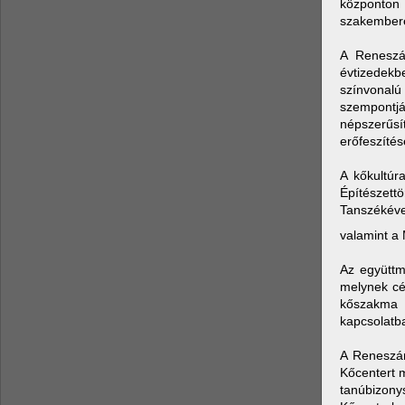
központon 
szakembere
A Reneszán
évtizedekb
színvonalú
szempontj
népszerűsí
erőfeszítés
A kőkultúr
Építészet
Tanszékéve
valamint a
Az együttm
melynek cél
kőszakma e
kapcsolatb
A Reneszán
Kőcentert 
tanúbizon