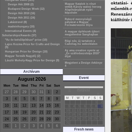
Hungarian event (129)
oktatási-
Magyar fiatalok is részt
Design Hét 2008 (2)
vettek Károly walesi herceg
műemlék-r
Budapest Design Week (12)
Alapítványának nyári
képzésén
Design Hét 2010 (16)
Reneszáns
Design Hét 2011 (24)
kiállítótér
Rekord mennyiségű
Lakástrend (8)
pályázat a Magyar
Formatervezési Díjra
madeinhungary (10)
International Events (4)
A magyar építészek újkori
megjelenése Sanghajban
Scholarships/Awards (37)
"Az év belsőépítésze" price (10)
Régi név, új tartalom a
Cadvilag.hu weboldalon
Lajos Kozma Prize for Crafts and Design
(5)
Az ama creation nyerte az
Hungarian Prize for Design (10)
„Év szállodaszobája 2010”
Magyar Termék Nagydíj (2)
díjat
László Moholy-Nagy Prize for Design (9)
Megjelent a Design évkönyv
4
Archívum
Event
August 2026
Mon
Tue
Wed
Thu
Fri
Sat
Sun
«
August
27
28
29
30
31
1
2
»
M
T
W
T
F
S
S
3
4
5
6
7
8
9
1
2
10
11
12
13
14
15
16
3
4
5
6
7
8
9
10
11
12
13
14
15
16
17
18
19
20
21
22
23
17
18
19
20
21
22
23
24
25
26
27
28
29
30
24
25
26
27
28
29
30
31
31
1
2
3
4
5
6
Fresh news