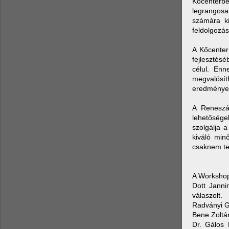
Kőcenterb
legrangosa
számára ki
feldolgozá
A Kőcenter
fejlesztésé
célul. Enn
megvalósí
eredmények
A Reneszán
lehetősége
szolgálja a
kiváló min
csaknem tel
A Workshop 
Dott Janni
válaszolt.
Radványi G
Bene Zoltá
Dr. Gálos 