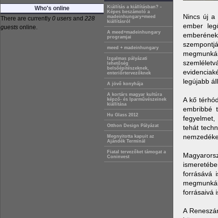
Kiállítás a kiállításban? -
Who's online
Képes beszámoló a
Nincs új a
madeinhungary+meed
There are currently
0 users
and
228
kiállításról
ember legő
guests
online.
A meed+madeinhungary
emberének
programjai
szempontjá
meed + madeinhungary
megmunkálá
Izgalmas pályázati
szemléletv
lehetőség
belsőépítészeknek,
evidenciak
enteriőrtervezőknek
legújabb ál
A jövő konyhája
A kortárs magyar kultúra
A kő térhó
képző- és Iparművészeinek
kiállítása
embribbé t
Hu Glass 2012
fegyelmet, 
Otthon Design Pályázat
tehát techn
nemzedékei
Megnyitotta kapuit az
Ajándék Terminál
Fiatal tervezőket támogat a
Magyarorsz
Coninvest
ismeretében
forrásává 
megmunkálá
forrásaivá 
A Reneszáns