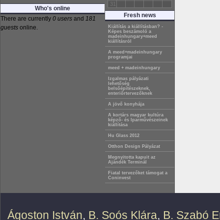
31
Who's online
Fresh news
There are currently
0 users
and
181
guests
online.
Kiállítás a kiállításban? -
Képes beszámoló a
madeinhungary+meed
kiállításról
A meed+madeinhungary
programjai
meed + madeinhungary
Izgalmas pályázati
lehetőség
belsőépítészeknek,
enteriőrtervezőknek
A jövő konyhája
A kortárs magyar kultúra
képző- és Iparművészeinek
kiállítása
Hu Glass 2012
Otthon Design Pályázat
Megnyitotta kapuit az
Ajándék Terminál
Fiatal tervezőket támogat a
Coninvest
Ágoston István
,
B. Soós Klára
,
B. Szabó E