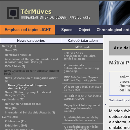
Emphasized topic: LIGHT
Space
Object
Chronological ord
News categories
Kategóriatartalom
News (112)
MÉK hírek
Az oldal
News (45)
Felhívás Az év
Homepage News (3)
belsőépítésze 2011 díjra
történő jelölésre
Association of Hungarian Furniture and
Mátrai P
Woodworking Industries (1)
Professzionális
MOME hírek (7)
belsőépítészet - a minőség
News „Association for Hungarian Interior
garanciája
Design”
stric
MEK Belsőépítész Tagozat
News „Association of Hungarian Artist”
2011. évi Tagozati gyűlés!
views
(7)
/home
News „Chamber of Hungarian
Díjazott lett a MÉK standja a
Architects” (21)
on lin
Construmán
News „Studio of young Artists and
Designers” (28)
BELSŐÉPÍTÉSZ előadások a
CONSTRUMÁN
Applications (72)
Submitted by 
Hungarian Application (53)
Megnyílt a A belsőépítészet
NKA (10)
minőségi térformálás
Minden év
kiállítás
International Scholarships/Awards (8)
építészeti
Events (255)
A belsőépítészet minőségi
térformálás konferencia
alapította,
Publication (11)
Exhibitions (107)
emlékérmet
A belsőépítészet minőségi
térformálás kiállítás