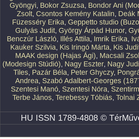
Gyöngyi
,
Bokor Zsuzsa
,
Bondor Ani (Mod
Zsolt
,
Csontos Kemény Katalin
,
Deák 
Füzesséry Erika
,
Geppetto studio (Buzo
Gulyás Judit
,
György Árpád Hunor
,
Gy
Benczúr László
,
Illés Attila
,
Imrik Erika
,
Iv
Kauker Szilvia
,
Kis Iringó Márta
,
Kis Judi
MAAK design (Hajas Ági)
,
Macsali Zsol
(Modesign Stúdió)
,
Nagy Eszter
,
Nagy Judi
Tiles
,
Pazár Béla
,
Peter Ghyczy
,
Pongr
Andrea
,
Szabó Adalbert-Georges (187
Szentesi Manó
,
Szentesi Nóra
,
Szentirm
Terbe János
,
Terebessy Tóbiás
,
Tolnai 
HU ISSN 1789-4808 © TérMűve