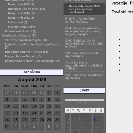
Hungarian event (129)
vezetője,
P
Design Hét 2008 (2)
Mátrai Péter kapta 2010-
Budapest Design Week (12)
ben a Kotsis Iván
További ré
Emlékérmet
Design Hét 2010 (16)
Design Hét 2011 (24)
F. M. R. - Tardos Tibor
építész kiállítása
Lakástrend (8)
madeinhungary (10)
Szakrális terek építészete,
International Events (4)
belsőépítészete 4. - Terek,
tárgyak, anyagok
Scholarships/Awards (37)
"Az év belsőépítésze" price (10)
2009 - Felhívás "Az év
belsőépítésze" díjra történő
Lajos Kozma Prize for Crafts and Design
jelölésre
(5)
Hungarian Prize for Design (10)
2009. évi belsőépítészeti
diplomadíjas
Magyar Termék Nagydíj (2)
László Moholy-Nagy Prize for Design (9)
"Ismerjük meg a
bútorstílusokat" grafikáinak
kiállítása
Archívum
2008 - "Az év belsőépítésze"
díj átadása
August 2026
Mon
Tue
Wed
Thu
Fri
Sat
Sun
Event
27
28
29
30
31
1
2
3
4
5
6
7
8
9
«
August
»
10
11
12
13
14
15
16
M
T
W
T
F
S
S
17
18
19
20
21
22
23
1
2
3
4
5
6
7
8
9
24
25
26
27
28
29
30
10
11
12
13
14
15
16
31
1
2
3
4
5
6
17
18
19
20
21
22
23
24
25
26
27
28
29
30