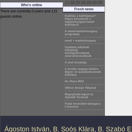
31
Who's online
Fresh news
There are currently
0 users
and
131
guests
online.
Kiállítás a kiállításban? -
Képes beszámoló a
madeinhungary+meed
kiállításról
A meed+madeinhungary
programjai
meed + madeinhungary
Izgalmas pályázati
lehetőség
belsőépítészeknek,
enteriőrtervezőknek
A jövő konyhája
A kortárs magyar kultúra
képző- és Iparművészeinek
kiállítása
Hu Glass 2012
Otthon Design Pályázat
Megnyitotta kapuit az
Ajándék Terminál
Fiatal tervezőket támogat a
Coninvest
Ágoston István
,
B. Soós Klára
,
B. Szabó E