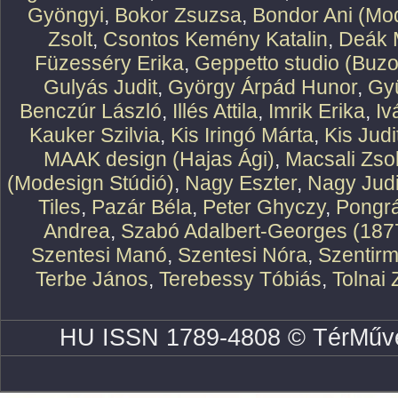
Gyöngyi
,
Bokor Zsuzsa
,
Bondor Ani (Mod
Zsolt
,
Csontos Kemény Katalin
,
Deák 
Füzesséry Erika
,
Geppetto studio (Buzo
Gulyás Judit
,
György Árpád Hunor
,
Gy
Benczúr László
,
Illés Attila
,
Imrik Erika
,
Iv
Kauker Szilvia
,
Kis Iringó Márta
,
Kis Judi
MAAK design (Hajas Ági)
,
Macsali Zsol
(Modesign Stúdió)
,
Nagy Eszter
,
Nagy Judi
Tiles
,
Pazár Béla
,
Peter Ghyczy
,
Pongr
Andrea
,
Szabó Adalbert-Georges (187
Szentesi Manó
,
Szentesi Nóra
,
Szentirm
Terbe János
,
Terebessy Tóbiás
,
Tolnai 
HU ISSN 1789-4808 © TérMűve