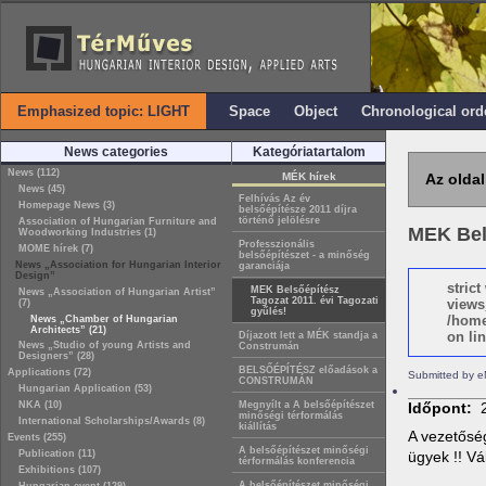
Emphasized topic: LIGHT
Space
Object
Chronological ord
News categories
Kategóriatartalom
News (112)
MÉK hírek
Az oldal
News (45)
Felhívás Az év
Homepage News (3)
belsőépítésze 2011 díjra
történő jelölésre
Association of Hungarian Furniture and
MEK Bels
Woodworking Industries (1)
Professzionális
MOME hírek (7)
belsőépítészet - a minőség
News „Association for Hungarian Interior
garanciája
Design”
stric
MEK Belsőépítész
News „Association of Hungarian Artist”
Tagozat 2011. évi Tagozati
views
(7)
gyűlés!
/home
News „Chamber of Hungarian
Architects” (21)
on lin
Díjazott lett a MÉK standja a
News „Studio of young Artists and
Construmán
Designers” (28)
BELSŐÉPÍTÉSZ előadások a
Applications (72)
Submitted by e
CONSTRUMÁN
Hungarian Application (53)
NKA (10)
Megnyílt a A belsőépítészet
Időpont:
minőségi térformálás
International Scholarships/Awards (8)
kiállítás
A vezetőség
Events (255)
A belsőépítészet minőségi
Publication (11)
ügyek !! Vá
térformálás konferencia
Exhibitions (107)
A belsőépítészet minőségi