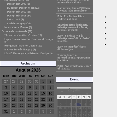
Hungarian event (129)
térformálás kiállítás
Design Hét 2008 (2)
Budapest Design Week (12)
Mátrai Péter kapta 2010-ben
a Kotsis Iván Emlékérmet
Design Hét 2010 (16)
Design Hét 2011 (24)
F. M. R. - Tardos Tibor
építész kiállítása
Lakástrend (8)
madeinhungary (10)
Szakrális terek építészete,
International Events (4)
belsőépítészete 4. - Terek,
tárgyak, anyagok
Scholarships/Awards (37)
"Az év belsőépítésze" price (10)
2009 - Felhívás "Az év
belsőépítésze" díjra történő
Lajos Kozma Prize for Crafts and Design
jelölésre
(5)
Hungarian Prize for Design (10)
2009. évi belsőépítészeti
diplomadíjas
Magyar Termék Nagydíj (2)
László Moholy-Nagy Prize for Design (9)
"Ismerjük meg a
bútorstílusokat" grafikáinak
kiállítása
Archívum
2008 - "Az év belsőépítésze"
díj átadása
August 2026
Mon
Tue
Wed
Thu
Fri
Sat
Sun
Event
27
28
29
30
31
1
2
3
4
5
6
7
8
9
«
August
»
10
11
12
13
14
15
16
M
T
W
T
F
S
S
17
18
19
20
21
22
23
1
2
3
4
5
6
7
8
9
24
25
26
27
28
29
30
10
11
12
13
14
15
16
31
1
2
3
4
5
6
17
18
19
20
21
22
23
24
25
26
27
28
29
30