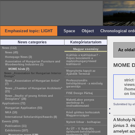
Emphasized topic: LIGHT
Space
Object
Chronological ord
News categories
Kategóriatartalom
News (112)
Magyar esemény
Az oldal
News (45)
Kiállítás a kiállításban? -
Homepage News (3)
Képes beszámoló a
madeinhungary+meed
Association of Hungarian Furniture and
MOME D
kiállításról
Woodworking Industries (1)
MOME hírek (7)
Megnyitotta kapuit az
News „Association for Hungarian Interior
Ajándék Terminál
Design”
stric
Professzionális
News „Association of Hungarian Artist”
belsőépítészet - a minőség
(7)
views
garanciája
News „Chamber of Hungarian Architects”
/home
(21)
on lin
FISE Design Párbaj
News „Studio of young Artists and
Designers” (28)
MakettLabor ponyva
workshop és
Applications (72)
Submitted by e
öndivatbemutató
Hungarian Application (53)
NKA (10)
Késő gótikus boltozatok
Magyarországon
International Scholarships/Awards (8)
A Moholy-N
Events (255)
Nyitott Udvar - bolhapiac
június 3. 
Publication (11)
Az ÚT – V. Szakrális
amelyet azu
Exhibitions (107)
építészeti-belsőépítészeti
konferencia 2011