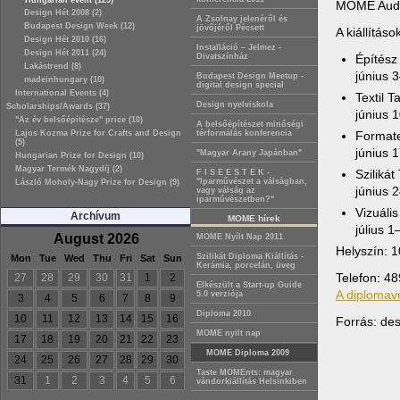
Hungarian event (129)
MOME Audit
Design Hét 2008 (2)
A Zsolnay jelenéről és
Budapest Design Week (12)
jövőjéről Pécsett
A kiállításo
Design Hét 2010 (16)
Installáció – Jelmez -
Design Hét 2011 (24)
Építész
Divatszínház
Lakástrend (8)
június 3
Budapest Design Meetup -
madeinhungary (10)
digital design special
International Events (4)
Textil 
Design nyelviskola
Scholarships/Awards (37)
június 
"Az év belsőépítésze" price (10)
A belsőépítészet minőségi
Format
Lajos Kozma Prize for Crafts and Design
térformálás konferencia
(5)
június 
"Magyar Arany Japánban"
Hungarian Prize for Design (10)
Magyar Termék Nagydíj (2)
Szilikát
F I S E E S T E K -
"Iparművészet a válságban,
László Moholy-Nagy Prize for Design (9)
június 
vagy válság az
iparművészetben?"
Vizuáli
Archívum
MOME hírek
július 1
August 2026
MOME Nyílt Nap 2011
Helyszín:
1
Szilikát Diploma Kiállítás -
Mon
Tue
Wed
Thu
Fri
Sat
Sun
Kerámia, porcelán, üveg
Telefon: 48
27
28
29
30
31
1
2
Elkészült a Start-up Guide
A diplomav
5.0 verziója
3
4
5
6
7
8
9
Diploma 2010
10
11
12
13
14
15
16
Forrás: des
MOME nyilt nap
17
18
19
20
21
22
23
MOME Diploma 2009
24
25
26
27
28
29
30
Taste MOMEnts: magyar
31
1
2
3
4
5
6
vándorkiállítás Helsinkiben