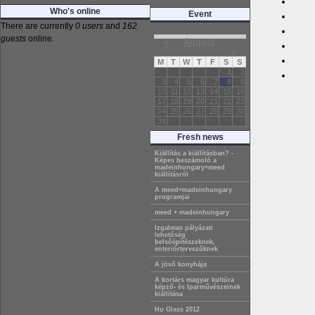
Who's online
Event
There are currently
0 users
and
162
guests
online.
«
August
»
M
T
W
T
F
S
S
1
2
3
4
5
6
7
8
9
10
11
12
13
14
15
16
17
18
19
20
21
22
23
24
25
26
27
28
29
30
31
Fresh news
Kiállítás a kiállításban? -
Képes beszámoló a
madeinhungary+meed
kiállításról
A meed+madeinhungary
programjai
meed + madeinhungary
Izgalmas pályázati
lehetőség
belsőépítészeknek,
enteriőrtervezőknek
A jövő konyhája
A kortárs magyar kultúra
képző- és Iparművészeinek
kiállítása
Hu Glass 2012