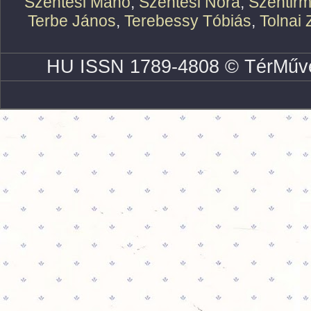
Szentesi Manó
,
Szentesi Nóra
,
Szentirm
Terbe János
,
Terebessy Tóbiás
,
Tolnai 
HU ISSN 1789-4808 © TérMűve