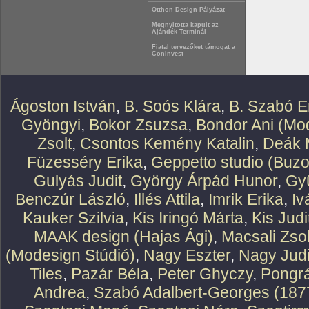
Otthon Design Pályázat
Megnyitotta kapuit az
Ajándék Terminál
Fiatal tervezőket támogat a
Coninvest
Ágoston István
,
B. Soós Klára
,
B. Szabó E
Gyöngyi
,
Bokor Zsuzsa
,
Bondor Ani (Mod
Zsolt
,
Csontos Kemény Katalin
,
Deák 
Füzesséry Erika
,
Geppetto studio (Buzo
Gulyás Judit
,
György Árpád Hunor
,
Gy
Benczúr László
,
Illés Attila
,
Imrik Erika
,
Iv
Kauker Szilvia
,
Kis Iringó Márta
,
Kis Judi
MAAK design (Hajas Ági)
,
Macsali Zsol
(Modesign Stúdió)
,
Nagy Eszter
,
Nagy Judi
Tiles
,
Pazár Béla
,
Peter Ghyczy
,
Pongr
Andrea
,
Szabó Adalbert-Georges (187