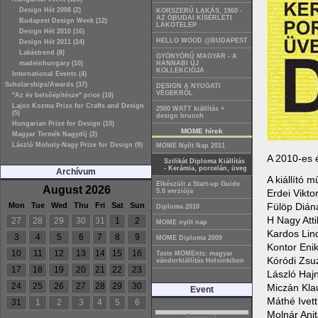
Design Hét 2008 (2)
KORSZERŰ LAKÁS, 1960 -
AZ ÓBUDAI KÍSÉRLETI
Budapest Design Week (12)
LAKÓTELEP
Design Hét 2010 (16)
HELLO WOOD @BUDAPEST
Design Hét 2011 (24)
Lakástrend (8)
GYÖNYÖRŰ MAGYAR - A
madeinhungary (10)
HANNABI ÚJ
KOLLEKCIÓJA
International Events (4)
Scholarships/Awards (37)
DESIGN A NYUGATI
VÉGEKRŐL
"Az év belsőépítésze" price (10)
Lajos Kozma Prize for Crafts and Design
2500 WATT kiállítás +
(5)
design brunch
Hungarian Prize for Design (10)
MOME hírek
Magyar Termék Nagydíj (2)
László Moholy-Nagy Prize for Design (9)
MOME Nyílt Nap 2011
A 2010-es é
Szilikát Diploma Kiállítás
- Kerámia, porcelán, üveg
Archívum
A kiállító 
Elkészült a Start-up Guide
August 2026
Erdei Vikto
5.0 verziója
Fülöp Dián
Mon
Tue
Wed
Thu
Fri
Sat
Sun
Diploma 2010
H Nagy Atti
27
28
29
30
31
1
2
MOME nyilt nap
Kardos Lin
3
4
5
6
7
8
9
MOME Diploma 2009
Kontor Eni
10
11
12
13
14
15
16
Taste MOMEnts: magyar
Kóródi Zsu
vándorkiállítás Helsinkiben
17
18
19
20
21
22
23
László Haj
24
25
26
27
28
29
30
Miczán Kla
Event
Máthé Ivett
31
1
2
3
4
5
6
Molnár Ani
August