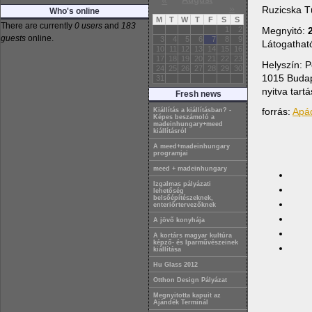
«
»
Ruzicska 
Who's online
M
T
W
T
F
S
S
There are currently
0 users
and
183
Megnyitó:
1
2
guests
online.
3
4
5
6
7
8
9
Látogatható
10
11
12
13
14
15
16
17
18
19
20
21
22
23
Helyszín: P
24
25
26
27
28
29
30
1015 Budap
31
nyitva tart
Fresh news
forrás:
Apád
Kiállítás a kiállításban? -
Képes beszámoló a
madeinhungary+meed
kiállításról
A meed+madeinhungary
programjai
meed + madeinhungary
Izgalmas pályázati
lehetőség
belsőépítészeknek,
enteriőrtervezőknek
A jövő konyhája
A kortárs magyar kultúra
képző- és Iparművészeinek
kiállítása
Hu Glass 2012
Otthon Design Pályázat
Megnyitotta kapuit az
Ajándék Terminál