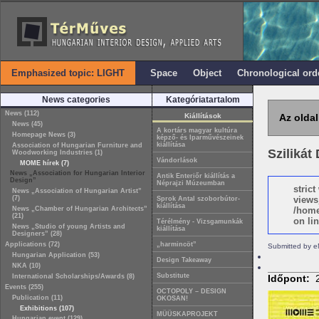
Emphasized topic: LIGHT
Space
Object
Chronological ord
News categories
Kategóriatartalom
News (112)
Kiállítások
Az oldal
News (45)
A kortárs magyar kultúra
Homepage News (3)
képző- és Iparművészeinek
kiállítása
Association of Hungarian Furniture and
Szilikát
Woodworking Industries (1)
Vándorlások
MOME hírek (7)
News „Association for Hungarian Interior
Antik Enteriőr kiállítás a
Design”
Néprajzi Múzeumban
stric
News „Association of Hungarian Artist”
(7)
views
Sprok Antal szoborbútor-
kiállítása
News „Chamber of Hungarian Architects”
/home
(21)
on lin
Térélmény - Vizsgamunkák
News „Studio of young Artists and
kiállítása
Designers” (28)
Applications (72)
„harmincöt”
Submitted by e
Hungarian Application (53)
Design Takeaway
NKA (10)
Substitute
International Scholarships/Awards (8)
Időpont:
Events (255)
OCTOPOLY – DESIGN
Publication (11)
OKOSAN!
Exhibitions (107)
MÜÜSKAPROJEKT
Hungarian event (129)