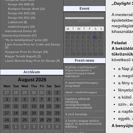
Hungarian event (129)
„Daylight
Design Hét 2008 (2)
Event
Budapest Design Week (12)
Design Hét 2010 (16)
A mesterség
Design Hét 2011 (24)
épületekben
«
August
Lakástrend (8)
»
megvilágítá
madeinhungary (10)
M
T
W
T
F
S
S
kihasználás
International Events (4)
1
2
Scholarships/Awards (37)
3
4
5
6
7
8
9
"Az év belsőépítésze" price (10)
10
11
12
13
14
15
16
Feladat
Lajos Kozma Prize for Crafts and Design
17
18
19
20
21
22
23
(5)
A beküldöt
24
25
26
27
28
29
30
Hungarian Prize for Design (10)
tükrözniük
31
Magyar Termék Nagydíj (2)
következő 
Fresh news
László Moholy-Nagy Prize for Design (9)
Kiállítás a kiállításban? -
a Nap j
Képes beszámoló a
Archívum
madeinhungary+meed
a megvi
kiállításról
August 2026
a fény 
A meed+madeinhungary
Mon
Tue
Wed
Thu
Fri
Sat
Sun
programjai
fényelo
27
28
29
30
31
1
2
meed + madeinhungary
a külső
3
4
5
6
7
8
9
Izgalmas pályázati
lehetőség
szín-, 
belsőépítészeknek,
10
11
12
13
14
15
16
enteriőrtervezőknek
a napfé
17
18
19
20
21
22
23
A jövő konyhája
egyéb, 
24
25
26
27
28
29
30
A kortárs magyar kultúra
képző- és Iparművészeinek
A benyújt
31
1
2
3
4
5
6
kiállítása