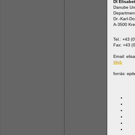
DI Elisabe
Danube Uni
Department
Dr.-Karl-Do
A-3500 Kr
Tel.: +43 
Fax: +43 (
Email: elis
Web
forrás: epi