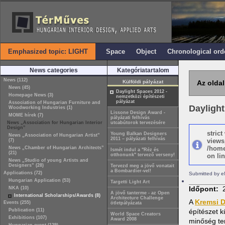
Emphasized topic: LIGHT
Space
Object
Chronological ord
News categories
Kategóriatartalom
News (112)
Külföldi pályázat
Az oldal
News (45)
Daylight Spaces 2012 -
Homepage News (3)
nemzetközi építészeti
pályázat
Association of Hungarian Furniture and
Daylight
Woodworking Industries (1)
Lissone Design Award -
MOME hírek (7)
pályázati felhívás
News „Association for Hungarian Interior
utcabútorok tervezésére
Design”
stric
Young Balkan Designers
News „Association of Hungarian Artist”
2011 – pályázati felhívás
views
(7)
/home
News „Chamber of Hungarian Architects”
Ismét indul a "Réz és
(21)
otthonunk" tervező verseny!
on lin
News „Studio of young Artists and
Designers” (28)
Tervezd meg a jövő vonatait
a Bombardier-vel!
Applications (72)
Submitted by e
Hungarian Application (53)
Targetti Light Art
Időpont:
NKA (10)
A jövő tanterme - az Open
International Scholarships/Awards (8)
Architecture Challenge
A
Kremsi 
Events (255)
ötletpályázata
Publication (11)
építészet k
World Space Creators
Exhibitions (107)
Award 2008
minőség te