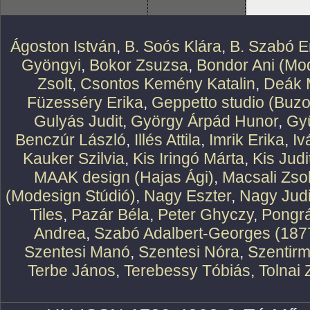
Ágoston István
,
B. Soós Klára
,
B. Szabó E
Gyöngyi
,
Bokor Zsuzsa
,
Bondor Ani (Mod
Zsolt
,
Csontos Kemény Katalin
,
Deák 
Füzesséry Erika
,
Geppetto studio (Buzo
Gulyás Judit
,
György Árpád Hunor
,
Gy
Benczúr László
,
Illés Attila
,
Imrik Erika
,
Iv
Kauker Szilvia
,
Kis Iringó Márta
,
Kis Judi
MAAK design (Hajas Ági)
,
Macsali Zsol
(Modesign Stúdió)
,
Nagy Eszter
,
Nagy Judi
Tiles
,
Pazár Béla
,
Peter Ghyczy
,
Pongr
Andrea
,
Szabó Adalbert-Georges (187
Szentesi Manó
,
Szentesi Nóra
,
Szentirm
Terbe János
,
Terebessy Tóbiás
,
Tolnai 