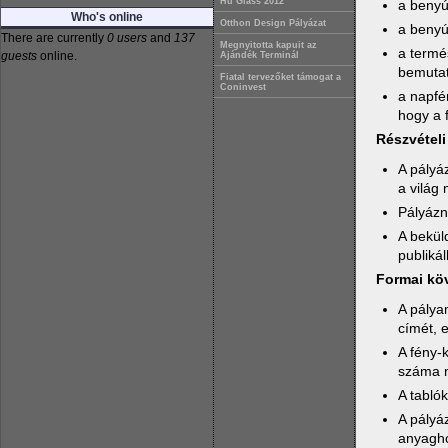
Hu Glass 2012
a benyúj
Who's online
Otthon Design Pályázat
a benyú
There are currently
0 users
and
137
Megnyitotta kapuit az
a termé
guests
online.
Ajándék Terminál
bemutat
Fiatal tervezőket támogat a
Coninvest
a napfén
hogy a 
Részvételi 
A pályá
a világ 
Pályázni
A bekül
publikál
Formai kö
A pálya
címét, 
A fény-k
száma n
A tablók
A pályá
anyagh