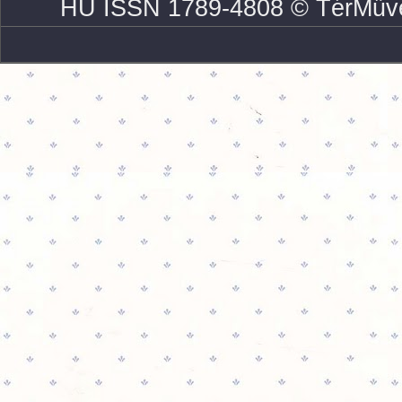
HU ISSN 1789-4808 © TérMűve