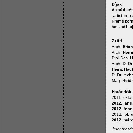
Díjak
A zsűri ké
„artist-in
Krems körny
használhat
Zsűri
Arch.
Eric
Arch.
Henr
Dipl-Des.
U
Arch. DI Dr
Heinz Hac
DI Dr. tech
Mag.
Heidr
Határidők
2011. októ
2012. janu
2012. febr
2012. febru
2012. márc
Jelentkezés