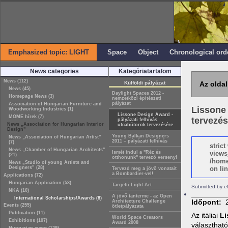
Emphasized topic: LIGHT
Space
Object
Chronological ord
News categories
Kategóriatartalom
News (112)
Külföldi pályázat
Az oldal
News (45)
Daylight Spaces 2012 -
Homepage News (3)
nemzetközi építészeti
pályázat
Association of Hungarian Furniture and
Lissone 
Woodworking Industries (1)
Lissone Design Award -
MOME hírek (7)
tervezés
pályázati felhívás
News „Association for Hungarian Interior
utcabútorok tervezésére
Design”
Young Balkan Designers
News „Association of Hungarian Artist”
2011 – pályázati felhívás
(7)
stric
News „Chamber of Hungarian Architects”
Ismét indul a "Réz és
views
(21)
otthonunk" tervező verseny!
/home
News „Studio of young Artists and
Designers” (28)
on lin
Tervezd meg a jövő vonatait
a Bombardier-vel!
Applications (72)
Hungarian Application (53)
Targetti Light Art
Submitted by e
NKA (10)
A jövő tanterme - az Open
International Scholarships/Awards (8)
Időpont:
Architecture Challenge
Events (255)
ötletpályázata
Publication (11)
Az itáliai
Li
World Space Creators
Exhibitions (107)
Award 2008
választható