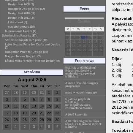
Hungarian event (129)
rendszerbe 
Design Hét 2008 (2)
Event
célja az in
Budapest Design Week (12)
Design Hét 2010 (16)
Részvételi 
Design Hét 2011 (24)
«
August
Lakástrend (8)
A pályázato
»
madeinhungary (10)
dizájnerek,
M
T
W
T
F
S
S
International Events (4)
1
2
csoport min
Scholarships/Awards (37)
3
4
5
6
7
8
9
büntetik az
"Az év belsőépítésze" price (10)
10
11
12
13
14
15
16
Lajos Kozma Prize for Crafts and Design
17
18
19
20
21
22
23
(5)
Nevezési d
24
25
26
27
28
29
30
Hungarian Prize for Design (10)
31
Magyar Termék Nagydíj (2)
Díjak
Fresh news
László Moholy-Nagy Prize for Design (9)
1. díj: 5
Kiállítás a kiállításban? -
2. díj: 3
Képes beszámoló a
Archívum
madeinhungary+meed
3. díj: 1
kiállításról
August 2026
A meed+madeinhungary
Az első hár
Mon
Tue
Wed
Thu
Fri
Sat
Sun
programjai
készülhetne
27
28
29
30
31
1
2
meed + madeinhungary
átadására a
3
4
5
6
7
8
9
Izgalmas pályázati
és DVD-n is
lehetőség
belsőépítészeknek,
10
11
12
13
14
15
16
2012-ben m
enteriőrtervezőknek
szándékozna
17
18
19
20
21
22
23
A jövő konyhája
24
25
26
27
28
29
30
Beadási ha
A kortárs magyar kultúra
képző- és Iparművészeinek
31
1
2
3
4
5
6
kiállítása
További i