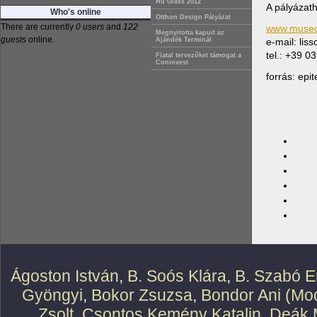
Hu Glass 2012
A pályázath
Who's online
Otthon Design Pályázat
There are currently
0 users
and
122
www.museol
Megnyitotta kapuit az
guests
online.
e-mail: lis
Ajándék Terminál
tel.: +39 
Fiatal tervezőket támogat a
Coninvest
forrás: epi
Ágoston István
,
B. Soós Klára
,
B. Szabó E
Gyöngyi
,
Bokor Zsuzsa
,
Bondor Ani (Mod
Zsolt
,
Csontos Kemény Katalin
,
Deák 