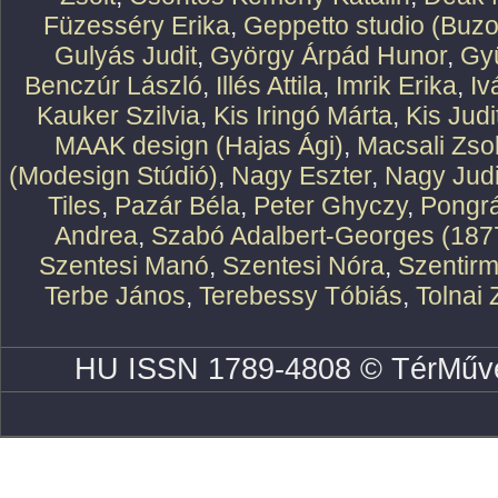
Füzesséry Erika
,
Geppetto studio (Buzo
Gulyás Judit
,
György Árpád Hunor
,
Gy
Benczúr László
,
Illés Attila
,
Imrik Erika
,
Iv
Kauker Szilvia
,
Kis Iringó Márta
,
Kis Judi
MAAK design (Hajas Ági)
,
Macsali Zsol
(Modesign Stúdió)
,
Nagy Eszter
,
Nagy Judi
Tiles
,
Pazár Béla
,
Peter Ghyczy
,
Pongr
Andrea
,
Szabó Adalbert-Georges (187
Szentesi Manó
,
Szentesi Nóra
,
Szentirm
Terbe János
,
Terebessy Tóbiás
,
Tolnai 
HU ISSN 1789-4808 © TérMűve