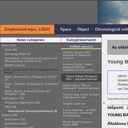
Emphasized topic: LIGHT
Space
Object
Chronological ord
News categories
Kategóriatartalom
News (112)
Külföldi pályázat
Az oldal
News (45)
Daylight Spaces 2012 -
Homepage News (3)
nemzetközi építészeti
pályázat
Association of Hungarian Furniture and
Young Ba
Woodworking Industries (1)
Lissone Design Award -
MOME hírek (7)
pályázati felhívás
News „Association for Hungarian Interior
utcabútorok tervezésére
Design”
stric
Young Balkan Designers
News „Association of Hungarian Artist”
2011 – pályázati felhívás
views
(7)
/home
News „Chamber of Hungarian Architects”
Ismét indul a "Réz és
(21)
on lin
otthonunk" tervező verseny!
News „Studio of young Artists and
Designers” (28)
Tervezd meg a jövő vonatait
a Bombardier-vel!
Applications (72)
Submitted by e
Hungarian Application (53)
Targetti Light Art
Időpont:
NKA (10)
A jövő tanterme - az Open
International Scholarships/Awards (8)
Architecture Challenge
YOUNG BA
Events (255)
ötletpályázata
Publication (11)
World Space Creators
Általános f
Exhibitions (107)
Award 2008