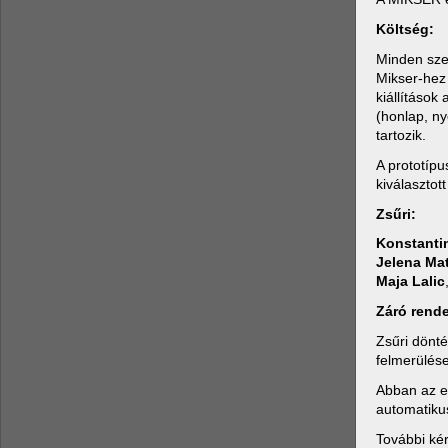
Költség:
Minden szer
Mikser-hez 
kiállítások
(honlap, ny
tartozik.
A prototípu
kiválasztot
Zsűri:
Konstanti
Jelena Mat
Maja Lalic
Záró rend
Zsűri dönté
felmerülése
Abban az es
automatikus
További ké