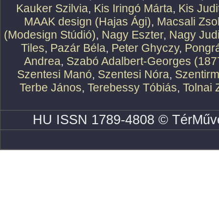
Kauker Szilvia
,
Kis Iringó Márta
,
Kis Judi
MAAK design (Hajas Ági)
,
Macsali Zsol
(Modesign Stúdió)
,
Nagy Eszter
,
Nagy Judi
Tiles
,
Pazár Béla
,
Peter Ghyczy
,
Pongr
Andrea
,
Szabó Adalbert-Georges (187
Szentesi Manó
,
Szentesi Nóra
,
Szentirm
Terbe János
,
Terebessy Tóbiás
,
Tolnai 
HU ISSN 1789-4808 © TérMűve