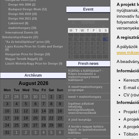
Hungarian event (129)
A projekt 
Design Hét 2008 (2)
Event
nyújtsanak,
Budapest Design Week (12)
Design Hét 2010 (16)
innovatív f
Design Hét 2011 (24)
«
August
folyamatok
Lakástrend (8)
»
versenyeke
madeinhungary (10)
M
T
W
T
F
S
S
International Events (4)
1
2
A regisztr
Scholarships/Awards (37)
3
4
5
6
7
8
9
"Az év belsőépítésze" price (10)
10
11
12
13
14
15
16
A pályázók 
Lajos Kozma Prize for Crafts and Design
17
18
19
20
21
22
23
(5)
www.mikser
24
25
26
27
28
29
30
Hungarian Prize for Design (10)
31
Magyar Termék Nagydíj (2)
A beadványo
Fresh news
László Moholy-Nagy Prize for Design (9)
Információ
Kiállítás a kiállításban? -
Képes beszámoló a
Archívum
madeinhungary+meed
Keresztn
kiállításról
August 2026
E-mail 
A meed+madeinhungary
Mon
Tue
Wed
Thu
Fri
Sat
Sun
programjai
CV (rövi
27
28
29
30
31
1
2
meed + madeinhungary
Információ
3
4
5
6
7
8
9
Izgalmas pályázati
lehetőség
belsőépítészeknek,
10
11
12
13
14
15
16
Projekt 
enteriőrtervezőknek
17
18
19
20
21
22
23
A proje
A jövő konyhája
24
25
26
27
28
29
30
A proje
A kortárs magyar kultúra
képző- és Iparművészeinek
31
1
2
3
4
5
6
kiállítása
Töltsön