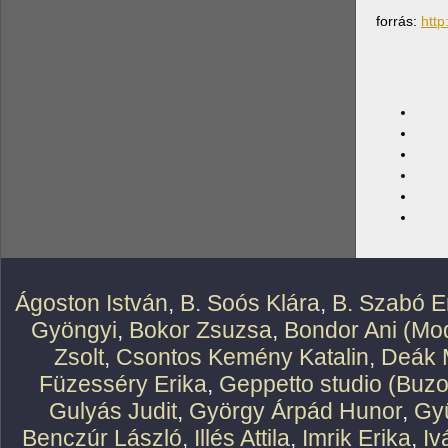
forrás:
http
Ágoston István
,
B. Soós Klára
,
B. Szabó E
Gyöngyi
,
Bokor Zsuzsa
,
Bondor Ani (Mod
Zsolt
,
Csontos Kemény Katalin
,
Deák 
Füzesséry Erika
,
Geppetto studio (Buzo
Gulyás Judit
,
György Árpád Hunor
,
Gy
Benczúr László
,
Illés Attila
,
Imrik Erika
,
Iv