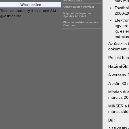
maximu
Hu Glass 2012
Who's online
További
Otthon Design Pályázat
There are currently
0 users
and
234
2000x20
Megnyitotta kapuit az
guests
online.
Ajándék Terminál
Elektro
Fiatal tervezőket támogat a
egy pro
Coninvest
ig, és 
március 
Az összes b
dokumentum
Projekt be
Határidők:
A verseny 
A zsűri 30 
Minden díja
március 20-
MIKSER a be
márciusától
Díj:
A MIKSER eg