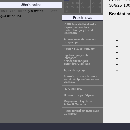
17
18
19
20
21
22
23
30/525-13
Who's online
24
25
26
27
28
29
30
There are currently
0 users
and
288
31
Beadási ha
guests
online.
Fresh news
Kiállítás a kiállításban? -
Képes beszámoló a
madeinhungary+meed
kiállításról
A meed+madeinhungary
programjai
meed + madeinhungary
Izgalmas pályázati
lehetőség
belsőépítészeknek,
enteriőrtervezőknek
A jövő konyhája
A kortárs magyar kultúra
képző- és Iparművészeinek
kiállítása
Hu Glass 2012
Otthon Design Pályázat
Megnyitotta kapuit az
Ajándék Terminál
Fiatal tervezőket támogat a
Coninvest