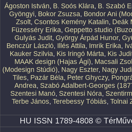
Ágoston István
,
B. Soós Klára
,
B. Szabó E
Gyöngyi
,
Bokor Zsuzsa
,
Bondor Ani (Mod
Zsolt
,
Csontos Kemény Katalin
,
Deák 
Füzesséry Erika
,
Geppetto studio (Buzo
Gulyás Judit
,
György Árpád Hunor
,
Gy
Benczúr László
,
Illés Attila
,
Imrik Erika
,
Iv
Kauker Szilvia
,
Kis Iringó Márta
,
Kis Judi
MAAK design (Hajas Ági)
,
Macsali Zsol
(Modesign Stúdió)
,
Nagy Eszter
,
Nagy Judi
Tiles
,
Pazár Béla
,
Peter Ghyczy
,
Pongr
Andrea
,
Szabó Adalbert-Georges (187
Szentesi Manó
,
Szentesi Nóra
,
Szentirm
Terbe János
,
Terebessy Tóbiás
,
Tolnai 
HU ISSN 1789-4808 © TérMűve