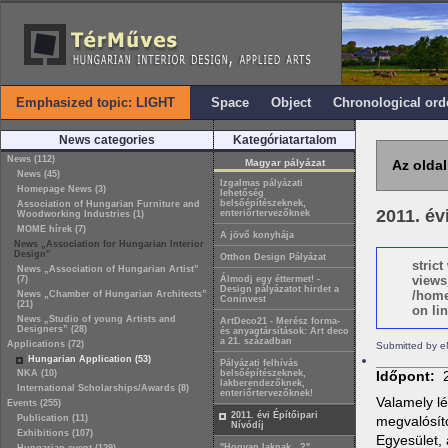
Emphasized topic: LIGHT
Space
Object
Chronological ord
News categories
Kategóriatartalom
News (112)
Magyar pályázat
Az oldal
News (45)
Izgalmas pályázati
Homepage News (3)
lehetőség
belsőépítészeknek,
Association of Hungarian Furniture and
2011. év
enteriőrtervezőknek
Woodworking Industries (1)
MOME hírek (7)
A jövő konyhája
News „Association for Hungarian Interior
Design”
Otthon Design Pályázat
stric
News „Association of Hungarian Artist”
views
(7)
Álmodj egy éttermet! -
Design pályázatot hirdet a
/home
News „Chamber of Hungarian Architects”
Coninvest
(21)
on lin
News „Studio of young Artists and
ArtDeco21 - Merész forma-
Designers” (28)
és anyagtársítások: Art deco
a 21. században
Applications (72)
Submitted by e
Hungarian Application (53)
Pályázati felhívás
NKA (10)
belsőépítészeknek,
Időpont:
lakberendezőknek,
International Scholarships/Awards (8)
enteriőrtervezőknek!
Valamely l
Events (255)
2011. évi Építőipari
Publication (11)
megvalósít
Nívódíj
Exhibitions (107)
Egyesület,
"Hogyan laknak…?"