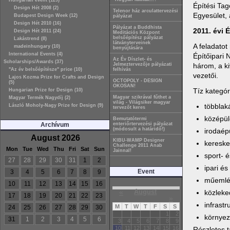
Hungarian event (129)
Építési Ta
Design Hét 2008 (2)
Telenor ház arculattervezési
Egyesület,
Budapest Design Week (12)
pályázat
Design Hét 2010 (16)
Pályázat a Buddhista
2011. évi 
Design Hét 2011 (24)
Meditációs Központ
belsőépítész pályázat
Lakástrend (8)
látványterveinek
A feladatot
madeinhungary (10)
benyújtására
International Events (4)
Építőipari 
Az Év Díszlet- és
Scholarships/Awards (37)
három, a ki
Jelmeztervezője pályázati
"Az év belsőépítésze" price (10)
felhívás
vezetői.
Lajos Kozma Prize for Crafts and Design
OCTOPOLY - DESIGN
(5)
OKOSAN!
Tíz kategór
Hungarian Prize for Design (10)
Magyar szikrával fűthet a
Magyar Termék Nagydíj (2)
világ - Világsiker magyar
többlak
László Moholy-Nagy Prize for Design (9)
tervezőt keres
középül
Bemutatótermi
Archívum
enteriőrtervezési pályázat
(módosult a határidő!)
irodaépü
August 2026
KIBU-WAMP Designer
kereske
Challenge 2011 Anab
Mon
Tue
Wed
Thu
Fri
Sat
Sun
Jainnal!
sport- 
27
28
29
30
31
1
2
ipari és
Event
3
4
5
6
7
8
9
műemlék 
10
11
12
13
14
15
16
«
August
közleke
17
18
19
20
21
22
23
»
infrastr
M
T
W
T
F
S
S
24
25
26
27
28
29
30
1
2
környez
31
1
2
3
4
5
6
3
4
5
6
7
8
9
10
11
12
13
14
15
16
Részletes t