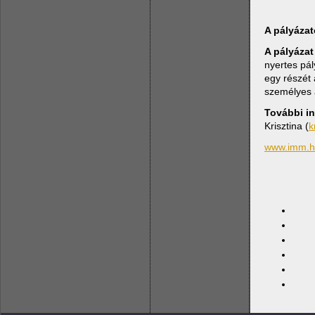
A pályázat
A pályáza
nyertes pá
egy részét 
személyes á
További in
Krisztina (
k
www.imm.h