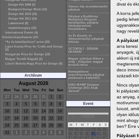
Hungarian event (129)
divat és ék
Design Hét 2008 (2)
Telenor ház arculattervezési
Budapest Design Week (12)
pályázat
A korra jel
Design Hét 2010 (16)
Pályázat a Buddhista
pedig lehet
Design Hét 2011 (24)
Meditációs Központ
belsőépítész pályázat
Lakástrend (8)
ugyanakkor 
látványterveinek
madeinhungary (10)
benyújtására
nagy revelá
International Events (4)
Az Év Díszlet- és
Scholarships/Awards (37)
Jelmeztervezője pályázati
A pályázat
"Az év belsőépítésze" price (10)
felhívás
arra keresi
Lajos Kozma Prize for Crafts and Design
OCTOPOLY - DESIGN
(5)
anyagok, ú
OKOSAN!
Hungarian Prize for Design (10)
akkori új i
Magyar szikrával fűthet a
Magyar Termék Nagydíj (2)
világ - Világsiker magyar
megteremte
László Moholy-Nagy Prize for Design (9)
tervezőt keres
deco innov
Bemutatótermi
századi kö
Archívum
enteriőrtervezési pályázat
(módosult a határidő!)
August 2026
Nincs olyan
KIBU-WAMP Designer
Challenge 2011 Anab
Mon
Tue
Wed
Thu
Fri
Sat
Sun
ki pályázat
Jainnal!
az anyag, 
27
28
29
30
31
1
2
motívumrend
Event
3
4
5
6
7
8
9
luxust, ami
10
11
12
13
14
15
16
olyan időut
«
August
17
18
19
20
21
22
23
»
mint ahogy 
M
T
W
T
F
S
S
24
25
26
27
28
29
30
ben? Erre v
1
2
31
1
2
3
4
5
6
3
4
5
6
7
8
9
Pályázati f
10
11
12
13
14
15
16