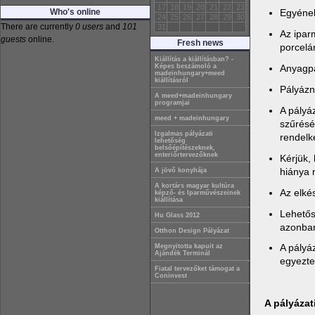
17
18
19
20
21
22
23
Who's online
Egyének
24
25
26
27
28
29
30
There are currently
0 users
and
101
31
Az iparm
guests
online.
Fresh news
porcelán
Kiállítás a kiállításban? -
Anyagpá
Képes beszámoló a
madeinhungary+meed
kiállításról
Pályázni
A meed+madeinhungary
programjai
A pályá
meed + madeinhungary
szűrésé
Izgalmas pályázati
rendelk
lehetőség
belsőépítészeknek,
enteriőrtervezőknek
Kérjük,
hiánya 
A jövő konyhája
A kortárs magyar kultúra
Az elké
képző- és Iparművészeinek
kiállítása
Lehetős
Hu Glass 2012
azonban
Otthon Design Pályázat
A pályá
Megnyitotta kapuit az
Ajándék Terminál
egyeztet
Fiatal tervezőket támogat a
Coninvest
A pályázat