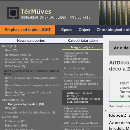
Emphasized topic: LIGHT
Space
Object
Chronological ord
News categories
Kategóriatartalom
News (112)
Magyar pályázat
Az oldal
News (45)
Izgalmas pályázati
Homepage News (3)
lehetőség
belsőépítészeknek,
Association of Hungarian Furniture and
ArtDeco2
enteriőrtervezőknek
Woodworking Industries (1)
MOME hírek (7)
deco a 
A jövő konyhája
News „Association for Hungarian Interior
Design”
Otthon Design Pályázat
News „Association of Hungarian Artist”
(7)
Álmodj egy éttermet! -
stric
Design pályázatot hirdet a
News „Chamber of Hungarian Architects”
Coninvest
views
(21)
/home
News „Studio of young Artists and
ArtDeco21 - Merész
Designers” (28)
on lin
forma- és
anyagtársítások: Art deco
Applications (72)
a 21. században
Hungarian Application (53)
Submitted by e
NKA (10)
Pályázati felhívás
belsőépítészeknek,
International Scholarships/Awards (8)
lakberendezőknek,
Időpont:
Events (255)
enteriőrtervezőknek!
Publication (11)
Az art deco
2011. évi Építőipari Nívódíj
Exhibitions (107)
fejlődött. 
"Hogyan laknak…?"