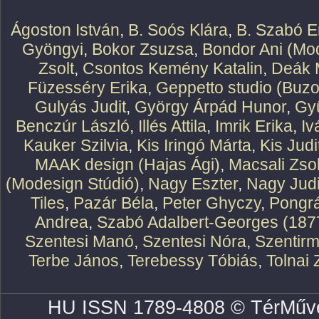
Ágoston István
,
B. Soós Klára
,
B. Szabó E
Gyöngyi
,
Bokor Zsuzsa
,
Bondor Ani (Mod
Zsolt
,
Csontos Kemény Katalin
,
Deák 
Füzesséry Erika
,
Geppetto studio (Buzo
Gulyás Judit
,
György Árpád Hunor
,
Gy
Benczúr László
,
Illés Attila
,
Imrik Erika
,
Iv
Kauker Szilvia
,
Kis Iringó Márta
,
Kis Judi
MAAK design (Hajas Ági)
,
Macsali Zsol
(Modesign Stúdió)
,
Nagy Eszter
,
Nagy Judi
Tiles
,
Pazár Béla
,
Peter Ghyczy
,
Pongr
Andrea
,
Szabó Adalbert-Georges (187
Szentesi Manó
,
Szentesi Nóra
,
Szentirm
Terbe János
,
Terebessy Tóbiás
,
Tolnai 
HU ISSN 1789-4808 © TérMűve