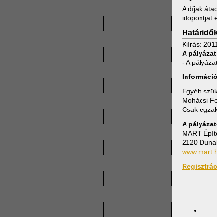
A díjak áta
időpontját 
Határidők
Kiírás: 201
A pályázat
- A pályáza
Információ
Egyéb szük
Mohácsi 
Csak egzak
A pályáza
MART Építői
2120 Dunake
www.mart.
Regisztráci