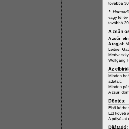
továbbá 30
3. Harmadik
vagy fél é
továbbá 20
A zsűri ö
A zsűri el
A tagjai:
M
Leitner Gáb
Medveczky 
Wolfgang H
Az elbírá
Minden beér
adatait.
Minden pály
A zsűri dön
Döntés:
Első körben
Ezt követi 
A pályázat
Díjátadó: