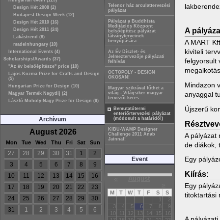
Hungarian event (129)
lakberende
Telenor ház arculattervezési
Design Hét 2008 (2)
pályázat
Budapest Design Week (12)
Pályázat a Buddhista
Design Hét 2010 (16)
Meditációs Központ
A pályázat
Design Hét 2011 (24)
belsőépítész pályázat
látványterveinek
Lakástrend (8)
A MART Kft.
benyújtására
madeinhungary (10)
kiviteli te
International Events (4)
Az Év Díszlet- és
Jelmeztervezője pályázati
Scholarships/Awards (37)
felgyorsult
felhívás
"Az év belsőépítésze" price (10)
megalkotás
OCTOPOLY - DESIGN
Lajos Kozma Prize for Crafts and Design
OKOSAN!
(5)
Mindazon vá
Hungarian Prize for Design (10)
Magyar szikrával fűthet a
anyaggal t
világ - Világsiker magyar
Magyar Termék Nagydíj (2)
tervezőt keres
László Moholy-Nagy Prize for Design (9)
Újszerű ko
Bemutatótermi
enteriőrtervezési pályázat
Archívum
(módosult a határidő!)
Résztvev
KIBU-WAMP Designer
August 2026
A pályázat 
Challenge 2011 Anab
Jainnal!
Mon
Tue
Wed
Thu
Fri
Sat
Sun
de diákok, 
27
28
29
30
31
1
2
Egy pályázó
Event
3
4
5
6
7
8
9
Kiírás:
10
11
12
13
14
15
16
«
August
»
Egy pályáza
17
18
19
20
21
22
23
M
T
W
T
F
S
S
titoktartási
24
25
26
27
28
29
30
1
2
3
4
5
6
7
8
9
31
1
2
3
4
5
6
10
11
12
13
14
15
16
A pályázati