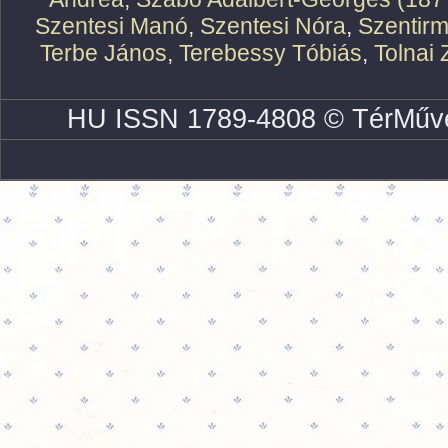
Szentesi Manó
,
Szentesi Nóra
,
Szentirm
Terbe János
,
Terebessy Tóbiás
,
Tolnai 
HU ISSN 1789-4808 © TérMűve