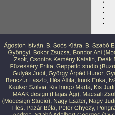
Ágoston István
,
B. Soós Klára
,
B. Szabó E
Gyöngyi
,
Bokor Zsuzsa
,
Bondor Ani (Mod
Zsolt
,
Csontos Kemény Katalin
,
Deák 
Füzesséry Erika
,
Geppetto studio (Buzo
Gulyás Judit
,
György Árpád Hunor
,
Gy
Benczúr László
,
Illés Attila
,
Imrik Erika
,
Iv
Kauker Szilvia
,
Kis Iringó Márta
,
Kis Judi
MAAK design (Hajas Ági)
,
Macsali Zsol
(Modesign Stúdió)
,
Nagy Eszter
,
Nagy Judi
Tiles
,
Pazár Béla
,
Peter Ghyczy
,
Pongr
Andrea
,
Szabó Adalbert-Georges (187