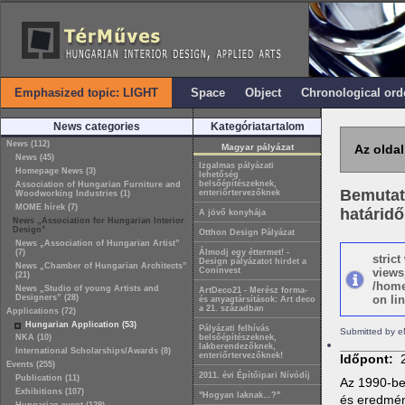
Emphasized topic: LIGHT
Space
Object
Chronological ord
News categories
Kategóriatartalom
News (112)
Magyar pályázat
Az oldal
News (45)
Izgalmas pályázati
Homepage News (3)
lehetőség
belsőépítészeknek,
Association of Hungarian Furniture and
Bemutató
enteriőrtervezőknek
Woodworking Industries (1)
MOME hírek (7)
határidő
A jövő konyhája
News „Association for Hungarian Interior
Design”
Otthon Design Pályázat
News „Association of Hungarian Artist”
(7)
Álmodj egy éttermet! -
stric
Design pályázatot hirdet a
News „Chamber of Hungarian Architects”
Coninvest
views
(21)
/home
News „Studio of young Artists and
ArtDeco21 - Merész forma-
Designers” (28)
on lin
és anyagtársítások: Art deco
a 21. században
Applications (72)
Hungarian Application (53)
Pályázati felhívás
Submitted by e
NKA (10)
belsőépítészeknek,
lakberendezőknek,
International Scholarships/Awards (8)
enteriőrtervezőknek!
Időpont:
Events (255)
2011. évi Építőipari Nívódíj
Publication (11)
Az 1990-be
Exhibitions (107)
"Hogyan laknak…?"
és eredmény