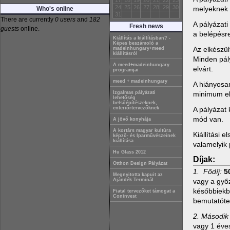
17
18
19
20
21
22
23
24
25
26
27
28
29
30
melyeknek m
Who's online
31
There are currently
0 users
and
182
A pályázati
Fresh news
guests
online.
a belépésre
Kiállítás a kiállításban? -
Képes beszámoló a
Az elkészül
madeinhungary+meed
kiállításról
Minden pály
A meed+madeinhungary
elvárt.
programjai
meed + madeinhungary
A hiányosan
minimum elv
Izgalmas pályázati
lehetőség
belsőépítészeknek,
A pályázat 
enteriőrtervezőknek
mód van.
A jövő konyhája
A kortárs magyar kultúra
Kiállítási 
képző- és Iparművészeinek
kiállítása
valamelyik
Hu Glass 2012
Díjak:
Otthon Design Pályázat
1. Fődíj:
5
Megnyitotta kapuit az
Ajándék Terminál
vagy a győz
későbbiekb
Fiatal tervezőket támogat a
Coninvest
bemutatót
2. Második 
vagy 1 éve