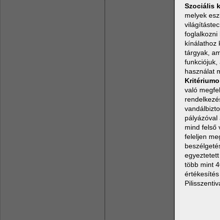
Szociális 
melyek eszk
világításte
foglalkozni
kínálathoz 
tárgyak, a
funkciójuk,
használat m
Kritériumo
való megfel
rendelkezés
vandálbizto
pályázóval
mind felső
feleljen me
beszélgetés
egyeztetet
több mint 4
értékesítés
Pilisszenti