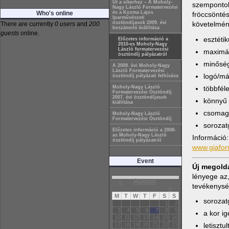
Út a sikerhez – A Moholy-
szempontok
Nagy László Formatervezési
Who's online
és a Kozma Lajos
fröccsöntés
Iparművészeti
követelmén
ösztöndíjasok 2009. évi
There are currently
0 users
and
200
beszámoló kiállítása
guests
online.
esztétik
Előzetes információ a
2010-es Moholy-Nagy
László formatervezési
maximál
ösztöndíj pályázatról
minősé
A 2009. évi Moholy-Nagy
László Formatervezési
logó/má
ösztöndíj pályázati felhívása
többfél
Moholy-Nagy László
Formatervezési Ösztöndíj
2007. évi ösztöndíjasok
könnyű 
kiállítása
csomago
Moholy-Nagy László
Formatervezési Ösztöndíj
sorozat
Előzetes információ a 2008-
as Moholy-Nagy László
Információ
ösztöndíj pályázatról
www.giafo
Event
Új megoldá
lényege az,
«
August
tevékenysé
»
M
T
W
T
F
S
S
sorozat
1
2
3
4
5
6
7
8
9
a kor i
10
11
12
13
14
15
16
17
18
19
20
21
22
23
letisztu