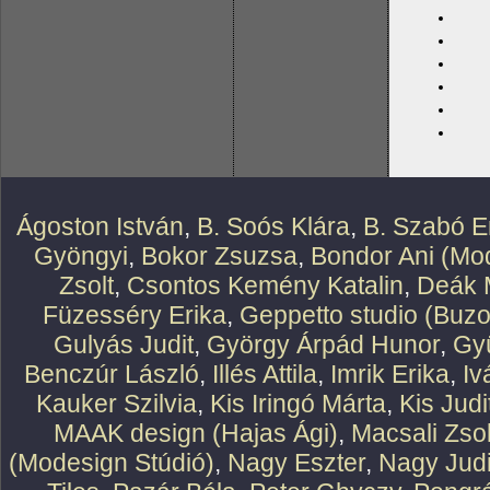
Ágoston István
,
B. Soós Klára
,
B. Szabó E
Gyöngyi
,
Bokor Zsuzsa
,
Bondor Ani (Mod
Zsolt
,
Csontos Kemény Katalin
,
Deák 
Füzesséry Erika
,
Geppetto studio (Buzo
Gulyás Judit
,
György Árpád Hunor
,
Gy
Benczúr László
,
Illés Attila
,
Imrik Erika
,
Iv
Kauker Szilvia
,
Kis Iringó Márta
,
Kis Judi
MAAK design (Hajas Ági)
,
Macsali Zsol
(Modesign Stúdió)
,
Nagy Eszter
,
Nagy Judi