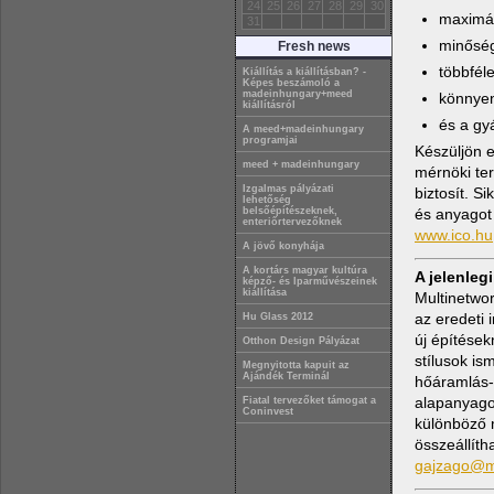
24
25
26
27
28
29
30
maximál
31
minőség
Fresh news
többfél
Kiállítás a kiállításban? -
Képes beszámoló a
madeinhungary+meed
könnyen
kiállításról
és a gy
A meed+madeinhungary
programjai
Készüljön e
meed + madeinhungary
mérnöki ter
Izgalmas pályázati
biztosít. S
lehetőség
belsőépítészeknek,
és anyagot 
enteriőrtervezőknek
www.ico.hu
A jövő konyhája
A kortárs magyar kultúra
A jelenleg
képző- és Iparművészeinek
kiállítása
Multinetwor
az eredeti 
Hu Glass 2012
új építések
Otthon Design Pályázat
stílusok is
Megnyitotta kapuit az
Ajándék Terminál
hőáramlás-
alapanyagok
Fiatal tervezőket támogat a
Coninvest
különböző 
összeállít
gajzago@mu