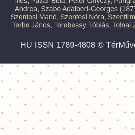
Tiles
,
Pazár Béla
,
Peter Ghyczy
,
Pongr
Andrea
,
Szabó Adalbert-Georges (187
Szentesi Manó
,
Szentesi Nóra
,
Szentirm
Terbe János
,
Terebessy Tóbiás
,
Tolnai 
HU ISSN 1789-4808 © TérMűve