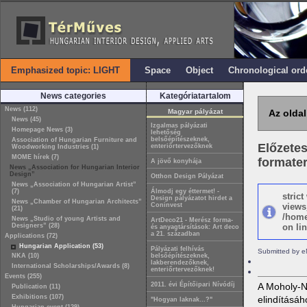
Emphasized topic: LIGHT
Space
Object
Chronological ord
News categories
Kategóriatartalom
News (112)
Magyar pályázat
Az oldal
News (45)
Izgalmas pályázati
Homepage News (3)
lehetőség
belsőépítészeknek,
Association of Hungarian Furniture and
Előzete
enteriőrtervezőknek
Woodworking Industries (1)
MOME hírek (7)
formater
A jövő konyhája
News „Association for Hungarian Interior
Design”
Otthon Design Pályázat
News „Association of Hungarian Artist”
(7)
Álmodj egy éttermet! -
stric
Design pályázatot hirdet a
News „Chamber of Hungarian Architects”
Coninvest
views
(21)
/home
News „Studio of young Artists and
ArtDeco21 - Merész forma-
Designers” (28)
on lin
és anyagtársítások: Art deco
a 21. században
Applications (72)
Hungarian Application (53)
Pályázati felhívás
Submitted by e
NKA (10)
belsőépítészeknek,
lakberendezőknek,
International Scholarships/Awards (8)
enteriőrtervezőknek!
Events (255)
2011. évi Építőipari Nívódíj
A Moholy-Na
Publication (11)
Exhibitions (107)
elindításáh
"Hogyan laknak…?"