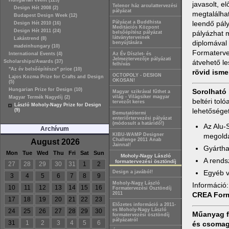
Hungarian event (129)
javasolt, e
Telenor ház arculattervezési
Design Hét 2008 (2)
pályázat
megtalálhat
Budapest Design Week (12)
Pályázat a Buddhista
leendő pály
Design Hét 2010 (16)
Meditációs Központ
Design Hét 2011 (24)
pályázhat m
belsőépítész pályázat
látványterveinek
Lakástrend (8)
diplomával 
benyújtására
madeinhungary (10)
Formaterve
International Events (4)
Az Év Díszlet- és
Jelmeztervezője pályázati
átvehető le
Scholarships/Awards (37)
felhívás
"Az év belsőépítésze" price (10)
rövid isme
OCTOPOLY - DESIGN
Lajos Kozma Prize for Crafts and Design
OKOSAN!
(5)
Hungarian Prize for Design (10)
Sorolható 
Magyar szikrával fűthet a
világ - Világsiker magyar
Magyar Termék Nagydíj (2)
beltéri tol
tervezőt keres
László Moholy-Nagy Prize for Design
lehetőséget,
(9)
Bemutatótermi
enteriőrtervezési pályázat
(módosult a határidő!)
Az Alu-
Archívum
megoldá
KIBU-WAMP Designer
Challenge 2011 Anab
August 2026
Jainnal!
Gyártha
Mon
Tue
Wed
Thu
Fri
Sat
Sun
Moholy-Nagy László
A rends
formatervezési ösztöndíj
27
28
29
30
31
1
2
Egyéb v
Design a javából!
3
4
5
6
7
8
9
Moholy-Nagy László
Információ
10
11
12
13
14
15
16
Formatervezési Ösztöndíj
CREA Form 
2011
17
18
19
20
21
22
23
Előzetes információ a 2011-
es Moholy-Nagy László
24
25
26
27
28
29
30
Műanyag fr
formatervezési ösztöndíj
pályázatról
31
1
2
3
4
5
6
és csomago