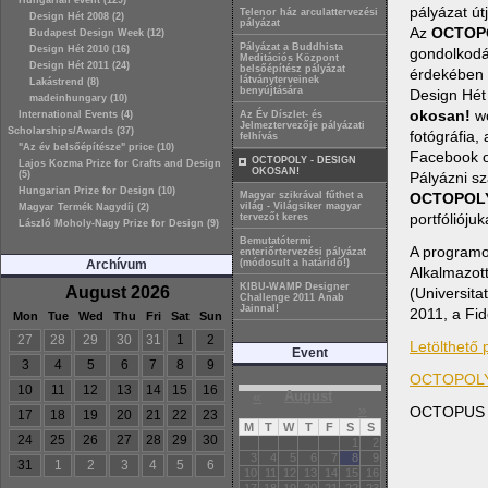
Hungarian event (129)
pályázat út
Telenor ház arculattervezési
Design Hét 2008 (2)
pályázat
Az
OCTOPO
Budapest Design Week (12)
Pályázat a Buddhista
Design Hét 2010 (16)
gondolkodás
Meditációs Központ
Design Hét 2011 (24)
belsőépítész pályázat
érdekében 
látványterveinek
Lakástrend (8)
benyújtására
Design Hét
madeinhungary (10)
okosan!
w
International Events (4)
Az Év Díszlet- és
Jelmeztervezője pályázati
Scholarships/Awards (37)
fotógráfia,
felhívás
"Az év belsőépítésze" price (10)
Facebook o
OCTOPOLY - DESIGN
Lajos Kozma Prize for Crafts and Design
OKOSAN!
(5)
Pályázni sz
Hungarian Prize for Design (10)
Magyar szikrával fűthet a
OCTOPOLY
világ - Világsiker magyar
Magyar Termék Nagydíj (2)
portfólióju
tervezőt keres
László Moholy-Nagy Prize for Design (9)
Bemutatótermi
A programo
enteriőrtervezési pályázat
Archívum
(módosult a határidő!)
Alkalmazot
KIBU-WAMP Designer
August 2026
(Universita
Challenge 2011 Anab
Jainnal!
2011, a Fid
Mon
Tue
Wed
Thu
Fri
Sat
Sun
27
28
29
30
31
1
2
Letölthető p
Event
3
4
5
6
7
8
9
OCTOPOLY
10
11
12
13
14
15
16
«
August
»
OCTOPUS 
17
18
19
20
21
22
23
M
T
W
T
F
S
S
24
25
26
27
28
29
30
1
2
3
4
5
6
7
8
9
31
1
2
3
4
5
6
10
11
12
13
14
15
16