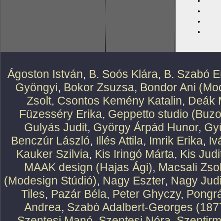
Ágoston István
,
B. Soós Klára
,
B. Szabó E
Gyöngyi
,
Bokor Zsuzsa
,
Bondor Ani (Mod
Zsolt
,
Csontos Kemény Katalin
,
Deák 
Füzesséry Erika
,
Geppetto studio (Buzo
Gulyás Judit
,
György Árpád Hunor
,
Gy
Benczúr László
,
Illés Attila
,
Imrik Erika
,
Iv
Kauker Szilvia
,
Kis Iringó Márta
,
Kis Judi
MAAK design (Hajas Ági)
,
Macsali Zsol
(Modesign Stúdió)
,
Nagy Eszter
,
Nagy Judi
Tiles
,
Pazár Béla
,
Peter Ghyczy
,
Pongr
Andrea
,
Szabó Adalbert-Georges (187
Szentesi Manó
,
Szentesi Nóra
,
Szentirm