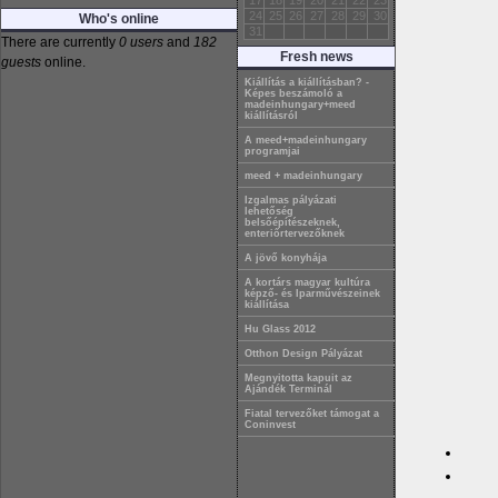
17
18
19
20
21
22
23
24
25
26
27
28
29
30
Who's online
31
There are currently
0 users
and
182
Fresh news
guests
online.
Kiállítás a kiállításban? -
Képes beszámoló a
madeinhungary+meed
kiállításról
A meed+madeinhungary
programjai
meed + madeinhungary
Izgalmas pályázati
lehetőség
belsőépítészeknek,
enteriőrtervezőknek
A jövő konyhája
A kortárs magyar kultúra
képző- és Iparművészeinek
kiállítása
Hu Glass 2012
Otthon Design Pályázat
Megnyitotta kapuit az
Ajándék Terminál
Fiatal tervezőket támogat a
Coninvest