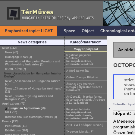
Emphasized topic: LIGHT
Space
Object
Chronological ord
News categories
Kategóriatartalom
News (112)
Magyar pályázat
Az oldal
News (45)
Izgalmas pályázati
Homepage News (3)
lehetőség
belsőépítészeknek,
Association of Hungarian Furniture and
OCTOPO
enteriőrtervezőknek
Woodworking Industries (1)
MOME hírek (7)
A jövő konyhája
News „Association for Hungarian Interior
Design”
Otthon Design Pályázat
stric
News „Association of Hungarian Artist”
views
(7)
Álmodj egy éttermet! -
Design pályázatot hirdet a
/home
News „Chamber of Hungarian Architects”
Coninvest
(21)
on lin
News „Studio of young Artists and
ArtDeco21 - Merész forma-
Designers” (28)
és anyagtársítások: Art deco
a 21. században
Applications (72)
Submitted by e
Hungarian Application (53)
Pályázati felhívás
NKA (10)
belsőépítészeknek,
Időpont:
lakberendezőknek,
International Scholarships/Awards (8)
enteriőrtervezőknek!
A Medence 
Events (255)
2011. évi Építőipari Nívódíj
Publication (11)
programjai
Exhibitions (107)
"Hogyan laknak…?"
Összművésze