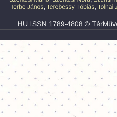
Terbe János
,
Terebessy Tóbiás
,
Tolnai 
HU ISSN 1789-4808 © TérMűve