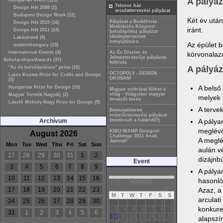
A pályáz
Hungarian event (129)
Telenor ház
Design Hét 2008 (2)
arculattervezési pályázat
Budapest Design Week (12)
Két év után
Pályázat a Buddhista
Design Hét 2010 (16)
Meditációs Központ
iránt.
Design Hét 2011 (24)
belsőépítész pályázat
látványterveinek
Lakástrend (8)
benyújtására
Az épület b
madeinhungary (10)
International Events (4)
Az Év Díszlet- és
körvonalaz
Jelmeztervezője pályázati
Scholarships/Awards (37)
felhívás
A pályáz
"Az év belsőépítésze" price (10)
OCTOPOLY - DESIGN
Lajos Kozma Prize for Crafts and Design
OKOSAN!
(5)
A belső
Hungarian Prize for Design (10)
Magyar szikrával fűthet a
világ - Világsiker magyar
Magyar Termék Nagydíj (2)
melyek 
tervezőt keres
László Moholy-Nagy Prize for Design (9)
A terve
Bemutatótermi
enteriőrtervezési pályázat
A pálya
Archívum
(módosult a határidő!)
meglévő
KIBU-WAMP Designer
August 2026
Challenge 2011 Anab
A meglé
Jainnal!
Mon
Tue
Wed
Thu
Fri
Sat
Sun
aulán v
27
28
29
30
31
1
2
dizájnb
Event
3
4
5
6
7
8
9
A pálya
10
11
12
13
14
15
16
hasonló
«
August
»
Azaz, a
17
18
19
20
21
22
23
M
T
W
T
F
S
S
arculat
24
25
26
27
28
29
30
1
2
konkure
3
4
5
6
7
8
9
31
1
2
3
4
5
6
10
11
12
13
14
15
16
alapszín