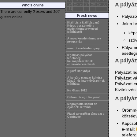
17
18
19
20
21
22
23
A pályá
24
25
26
27
28
29
30
Who's online
31
There are currently
0 users
and
106
Fresh news
Pályázó
guests
online.
Jelen b
Kiállítás a kiállításban? -
Képes beszámoló a
madeinhungary+meed
képe
kiállításról
A meed+madeinhungary
szöv
programjai
Pályamű
meed + madeinhungary
esetleg
Izgalmas pályázati
lehetőség
A pályáz
belsőépítészeknek,
enteriőrtervezőknek
A jövő konyhája
Pályázat le
Pályázat vá
A kortárs magyar kultúra
képző- és Iparművészeinek
Pályázati 
kiállítása
Kivitelezé
Hu Glass 2012
A pályáz
Otthon Design Pályázat
Megnyitotta kapuit az
Ajándék Terminál
Örömmel
Fiatal tervezőket támogat a
költség
Coninvest
Kapcsol
e-mail:
telefon