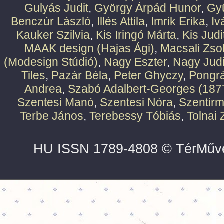
Gulyás Judit
,
György Árpád Hunor
,
Gy
Benczúr László
,
Illés Attila
,
Imrik Erika
,
Iv
Kauker Szilvia
,
Kis Iringó Márta
,
Kis Judi
MAAK design (Hajas Ági)
,
Macsali Zsol
(Modesign Stúdió)
,
Nagy Eszter
,
Nagy Judi
Tiles
,
Pazár Béla
,
Peter Ghyczy
,
Pongr
Andrea
,
Szabó Adalbert-Georges (187
Szentesi Manó
,
Szentesi Nóra
,
Szentirm
Terbe János
,
Terebessy Tóbiás
,
Tolnai 
HU ISSN 1789-4808 © TérMűve