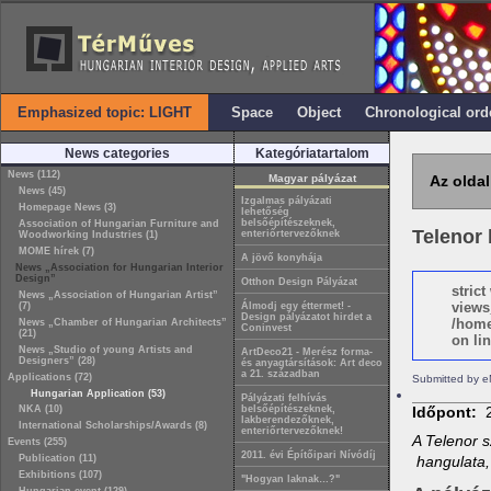
Emphasized topic: LIGHT
Space
Object
Chronological ord
News categories
Kategóriatartalom
News (112)
Magyar pályázat
Az oldal
News (45)
Izgalmas pályázati
Homepage News (3)
lehetőség
belsőépítészeknek,
Association of Hungarian Furniture and
Telenor 
enteriőrtervezőknek
Woodworking Industries (1)
MOME hírek (7)
A jövő konyhája
News „Association for Hungarian Interior
Design”
Otthon Design Pályázat
stric
News „Association of Hungarian Artist”
views
(7)
Álmodj egy éttermet! -
Design pályázatot hirdet a
/home
News „Chamber of Hungarian Architects”
Coninvest
(21)
on lin
News „Studio of young Artists and
ArtDeco21 - Merész forma-
Designers” (28)
és anyagtársítások: Art deco
a 21. században
Applications (72)
Submitted by e
Hungarian Application (53)
Pályázati felhívás
NKA (10)
belsőépítészeknek,
Időpont:
lakberendezőknek,
International Scholarships/Awards (8)
enteriőrtervezőknek!
A Telenor s
Events (255)
2011. évi Építőipari Nívódíj
Publication (11)
hangulata, 
Exhibitions (107)
"Hogyan laknak…?"