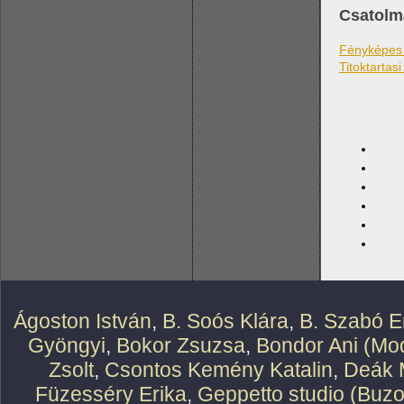
Csatolm
Fényképes
Titoktartasi
Ágoston István
,
B. Soós Klára
,
B. Szabó E
Gyöngyi
,
Bokor Zsuzsa
,
Bondor Ani (Mod
Zsolt
,
Csontos Kemény Katalin
,
Deák 
Füzesséry Erika
,
Geppetto studio (Buzo