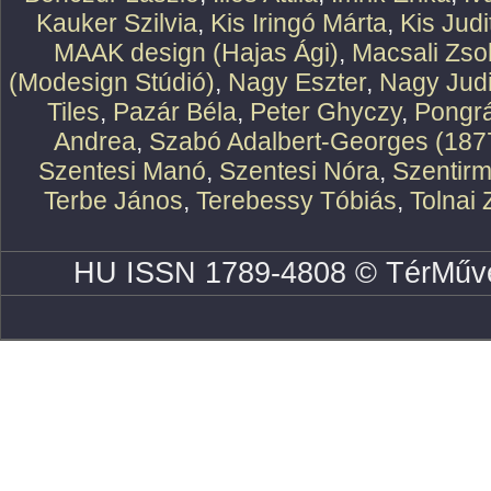
Kauker Szilvia
,
Kis Iringó Márta
,
Kis Judi
MAAK design (Hajas Ági)
,
Macsali Zsol
(Modesign Stúdió)
,
Nagy Eszter
,
Nagy Judi
Tiles
,
Pazár Béla
,
Peter Ghyczy
,
Pongr
Andrea
,
Szabó Adalbert-Georges (187
Szentesi Manó
,
Szentesi Nóra
,
Szentirm
Terbe János
,
Terebessy Tóbiás
,
Tolnai 
HU ISSN 1789-4808 © TérMűve