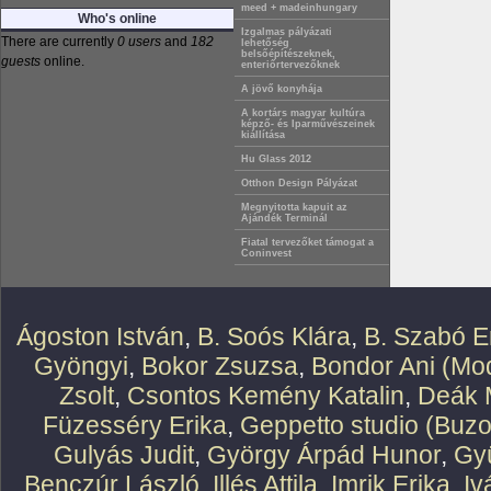
meed + madeinhungary
Who's online
Izgalmas pályázati
There are currently
0 users
and
182
lehetőség
belsőépítészeknek,
guests
online.
enteriőrtervezőknek
A jövő konyhája
A kortárs magyar kultúra
képző- és Iparművészeinek
kiállítása
Hu Glass 2012
Otthon Design Pályázat
Megnyitotta kapuit az
Ajándék Terminál
Fiatal tervezőket támogat a
Coninvest
Ágoston István
,
B. Soós Klára
,
B. Szabó E
Gyöngyi
,
Bokor Zsuzsa
,
Bondor Ani (Mod
Zsolt
,
Csontos Kemény Katalin
,
Deák 
Füzesséry Erika
,
Geppetto studio (Buzo
Gulyás Judit
,
György Árpád Hunor
,
Gy
Benczúr László
,
Illés Attila
,
Imrik Erika
,
Iv