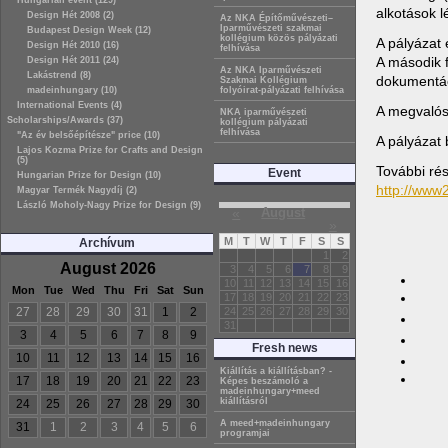
Hungarian event (129)
alkotások l
Design Hét 2008 (2)
Az NKA Építőművészeti–
Iparművészeti szakmai
Budapest Design Week (12)
kollégium közös pályázati
A pályázat 
Design Hét 2010 (16)
felhívása
A második f
Design Hét 2011 (24)
Az NKA Iparművészeti
Lakástrend (8)
dokumentáci
Szakmai Kollégium
madeinhungary (10)
folyóirat-pályázati felhívása
International Events (4)
A megvalósí
NKA iparművészeti
Scholarships/Awards (37)
kollégium pályázati
felhívása
"Az év belsőépítésze" price (10)
A pályázat 
Lajos Kozma Prize for Crafts and Design
(5)
További rés
Event
Hungarian Prize for Design (10)
http://www
Magyar Termék Nagydíj (2)
László Moholy-Nagy Prize for Design (9)
«
August
»
M
T
W
T
F
S
S
Archívum
1
2
August 2026
3
4
5
6
7
8
9
10
11
12
13
14
15
16
Mon
Tue
Wed
Thu
Fri
Sat
Sun
17
18
19
20
21
22
23
27
28
29
30
31
1
2
24
25
26
27
28
29
30
31
3
4
5
6
7
8
9
Fresh news
10
11
12
13
14
15
16
Kiállítás a kiállításban? -
17
18
19
20
21
22
23
Képes beszámoló a
madeinhungary+meed
kiállításról
24
25
26
27
28
29
30
A meed+madeinhungary
31
1
2
3
4
5
6
programjai