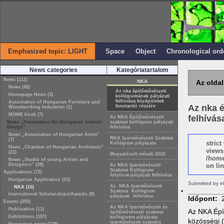
Emphasized topic: LIGHT
Space
Object
Chronological ord
News categories
Kategóriatartalom
News (112)
NKA
Az oldal
News (45)
Az nka építőművészeti
Homepage News (3)
kollégiumának pályázati
felhívása középületek
Association of Hungarian Furniture and
Az nka é
fenntartói részére
Woodworking Industries (1)
MOME hírek (7)
felhívás
Az NKA Építőművészeti
News „Association for Hungarian Interior
szakmai kollégium pályázati
Design”
felhívása
News „Association of Hungarian Artist”
NKA Iparművészeti Szakmai
(7)
stric
Kollégium pályázata
News „Chamber of Hungarian Architects”
views
(21)
Megvalósult művek 2010.
/home
News „Studio of young Artists and
Designers” (28)
on lin
Az NKA Iparművészeti
Szakmai Kollégium
Applications (72)
folyóirat-pályázati felhívása
Hungarian Application (53)
Submitted by e
Az NKA Iparművészeti
NKA (10)
Szakmai Kollégium
International Scholarships/Awards (8)
pályázati felhívása
Időpont:
Events (255)
Az NKA Iparművészeti és
Publication (11)
Az NKA Épít
építőművészeti szakmai
Exhibitions (107)
kollégiuma pályázata
közösségi (
iparművészek számára