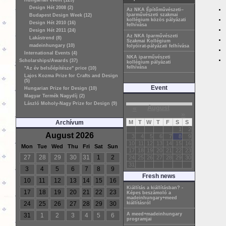
Hungarian event (129)
Design Hét 2008 (2)
Az NKA Építőművészeti–
Iparművészeti szakmai
Budapest Design Week (12)
kollégium közös pályázati
Design Hét 2010 (16)
felhívása
Design Hét 2011 (24)
Az NKA Iparművészeti
Lakástrend (8)
Szakmai Kollégium
madeinhungary (10)
folyóirat-pályázati felhívása
International Events (4)
NKA iparművészeti
Scholarships/Awards (37)
kollégium pályázati
felhívása
"Az év belsőépítésze" price (10)
Lajos Kozma Prize for Crafts and Design
(5)
Event
Hungarian Prize for Design (10)
Magyar Termék Nagydíj (2)
László Moholy-Nagy Prize for Design (9)
«
August
»
Archívum
M
T
W
T
F
S
S
1
2
August 2026
3
4
5
6
7
8
9
10
11
12
13
14
15
16
Mon
Tue
Wed
Thu
Fri
Sat
Sun
17
18
19
20
21
22
23
27
28
29
30
31
1
2
24
25
26
27
28
29
30
31
3
4
5
6
7
8
9
Fresh news
10
11
12
13
14
15
16
Kiállítás a kiállításban? -
17
18
19
20
21
22
23
Képes beszámoló a
madeinhungary+meed
24
25
26
27
28
29
30
kiállításról
A meed+madeinhungary
31
1
2
3
4
5
6
programjai