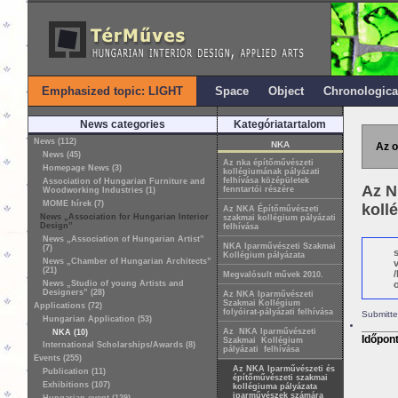
Emphasized topic: LIGHT
Space
Object
Chronologica
News categories
Kategóriatartalom
News (112)
NKA
Az o
News (45)
Az nka építőművészeti
Homepage News (3)
kollégiumának pályázati
felhívása középületek
Association of Hungarian Furniture and
Az N
fenntartói részére
Woodworking Industries (1)
MOME hírek (7)
koll
Az NKA Építőművészeti
News „Association for Hungarian Interior
szakmai kollégium pályázati
Design”
felhívása
News „Association of Hungarian Artist”
NKA Iparművészeti Szakmai
(7)
Kollégium pályázata
News „Chamber of Hungarian Architects”
(21)
Megvalósult művek 2010.
News „Studio of young Artists and
o
Designers” (28)
Az NKA Iparművészeti
Szakmai Kollégium
Applications (72)
folyóirat-pályázati felhívása
Submitte
Hungarian Application (53)
Az NKA Iparművészeti
NKA (10)
Időpon
Szakmai Kollégium
International Scholarships/Awards (8)
pályázati felhívása
Events (255)
Az NKA Iparművészeti és
Publication (11)
építőművészeti szakmai
Exhibitions (107)
kollégiuma pályázata
iparművészek számára