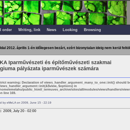
l order
Writing, link
News
Looking
Browsing
ldal 2012. április 1-én időlegesen bezárt, ezért bizonytalan ideig nem kerül feltöl
KA Iparművészeti és építőművészeti szakmai
égiuma pályázata iparművészek számára
strict warning: Declaration of views_handler_argument_many_to_one::init() should b
views_handler_argument::init(&$view, $options) in
/home/emelahu/public_html/_termuves_archive/sites/all/modules/views/handlers/vi
n line 169.
d by eMeLA on 2009, June 15 - 22:19
t:
2009, July 20 - 02:00