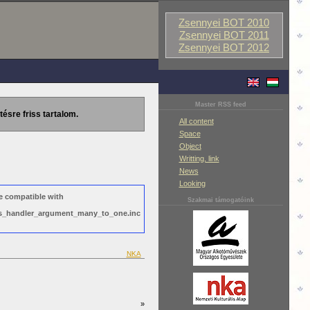
Zsennyei BOT 2010
Zsennyei BOT 2011
Zsennyei BOT 2012
Master RSS feed
tésre friss tartalom.
All content
Space
Object
Writting, link
News
Looking
e compatible with
Szakmai támogatóink
ews_handler_argument_many_to_one.inc
NKA
»