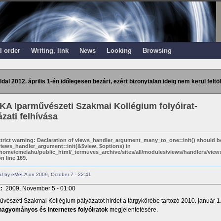
l order
Writing, link
News
Looking
Browsing
ldal 2012. április 1-én időlegesen bezárt, ezért bizonytalan ideig nem kerül feltöl
KA Iparművészeti Szakmai Kollégium folyóirat-
ázati felhívása
strict warning: Declaration of views_handler_argument_many_to_one::init() should b
views_handler_argument::init(&$view, $options) in
/home/emelahu/public_html/_termuves_archive/sites/all/modules/views/handlers/vi
n line 169.
d by eMeLA on 2009, October 7 - 22:41
t:
2009, November 5 - 01:00
űvészeti Szakmai Kollégium pályázatot hirdet a tárgykörébe tartozó 2010. január 
hagyományos és internetes folyóiratok
megjelentetésére.