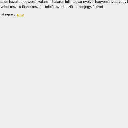
zaton hazai bejegyzésű, valamint határon túli magyar nyelvű, hagyományos, vagy in
 vehet részt, a főszerkesztő – felelős szerkesztő – ellenjegyzésével.
 részletek:
NKA