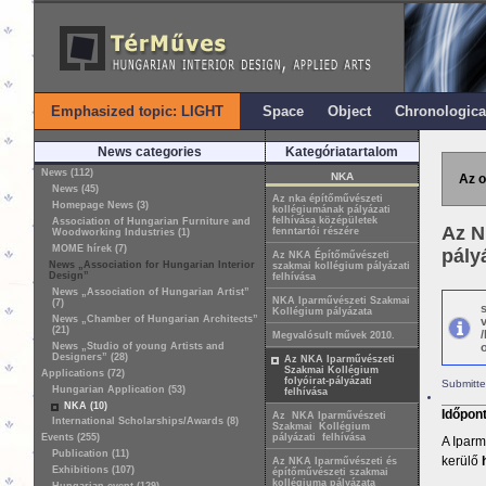
Emphasized topic: LIGHT
Space
Object
Chronologica
News categories
Kategóriatartalom
News (112)
NKA
Az o
News (45)
Az nka építőművészeti
Homepage News (3)
kollégiumának pályázati
felhívása középületek
Association of Hungarian Furniture and
Az N
fenntartói részére
Woodworking Industries (1)
MOME hírek (7)
pály
Az NKA Építőművészeti
News „Association for Hungarian Interior
szakmai kollégium pályázati
Design”
felhívása
News „Association of Hungarian Artist”
NKA Iparművészeti Szakmai
(7)
Kollégium pályázata
News „Chamber of Hungarian Architects”
(21)
Megvalósult művek 2010.
News „Studio of young Artists and
o
Designers” (28)
Az NKA Iparművészeti
Szakmai Kollégium
Applications (72)
folyóirat-pályázati
Submitte
Hungarian Application (53)
felhívása
NKA (10)
Időpon
Az NKA Iparművészeti
International Scholarships/Awards (8)
Szakmai Kollégium
Events (255)
pályázati felhívása
A Iparm
Publication (11)
kerülő
Az NKA Iparművészeti és
Exhibitions (107)
építőművészeti szakmai
kollégiuma pályázata