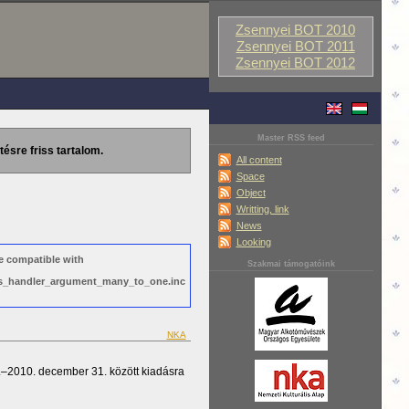
Zsennyei BOT 2010
Zsennyei BOT 2011
Zsennyei BOT 2012
Master RSS feed
tésre friss tartalom.
All content
Space
Object
Writting, link
News
Looking
e compatible with
Szakmai támogatóink
ews_handler_argument_many_to_one.inc
NKA
1.–2010. december 31. között kiadásra