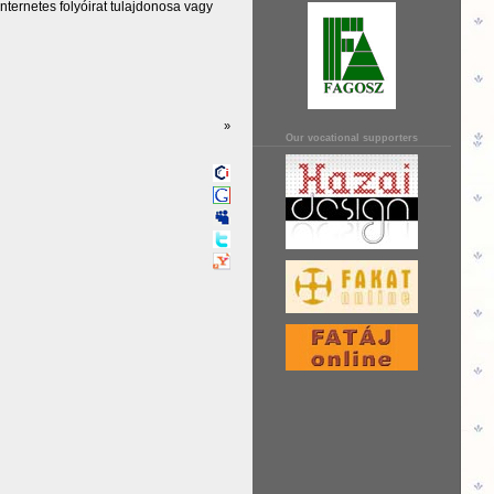
ternetes folyóirat tulajdonosa vagy
»
Our vocational supporters