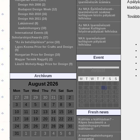
Hungarian event (129)
A pályá
iparművészek számára
Design Hét 2008 (2)
kiadója
Az NKA Építőművészeti–
Budapest Design Week (12)
Iparművészeti szakmai
Design Hét 2010 (16)
kollégium közös pályázati
További
felhívása
Design Hét 2011 (24)
Lakástrend (8)
Az NKA Iparművészeti
madeinhungary (10)
Szakmai Kollégium
folyóirat-pályázati felhívása
International Events (4)
Scholarships/Awards (37)
NKA iparművészeti
kollégium pályázati
"Az év belsőépítésze" price (10)
felhívása
Lajos Kozma Prize for Crafts and Design
(5)
Hungarian Prize for Design (10)
Event
Magyar Termék Nagydíj (2)
László Moholy-Nagy Prize for Design (9)
«
August
»
Archívum
M
T
W
T
F
S
S
August 2026
1
2
3
4
5
6
7
8
9
Mon
Tue
Wed
Thu
Fri
Sat
Sun
10
11
12
13
14
15
16
17
18
19
20
21
22
23
27
28
29
30
31
1
2
24
25
26
27
28
29
30
3
4
5
6
7
8
9
31
10
11
12
13
14
15
16
Fresh news
17
18
19
20
21
22
23
Kiállítás a kiállításban? -
Képes beszámoló a
24
25
26
27
28
29
30
madeinhungary+meed
kiállításról
31
1
2
3
4
5
6
A meed+madeinhungary
programjai