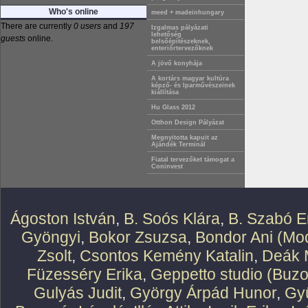
Who's online
meed + madeinhungary
There are currently
0 users
and
197
Izgalmas pályázati
lehetőség
guests
online.
belsőépítészeknek,
enteriőrtervezőknek
A jövő konyhája
A kortárs magyar kultúra
képző- és Iparművészeinek
kiállítása
Hu Glass 2012
Otthon Design Pályázat
Megnyitotta kapuit az
Ajándék Terminál
Fiatal tervezőket támogat a
Coninvest
Ágoston István
,
B. Soós Klára
,
B. Szabó E
Gyöngyi
,
Bokor Zsuzsa
,
Bondor Ani (Mod
Zsolt
,
Csontos Kemény Katalin
,
Deák 
Füzesséry Erika
,
Geppetto studio (Buzo
Gulyás Judit
,
György Árpád Hunor
,
Gy