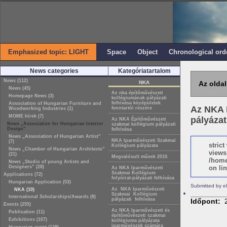
Emphasized topic: LIGHT
Space
Object
Chronological ord
News categories
Kategóriatartalom
News (112)
NKA
Az oldal
News (45)
Az nka építőművészeti
Homepage News (3)
kollégiumának pályázati
felhívása középületek
Association of Hungarian Furniture and
Az NKA 
fenntartói részére
Woodworking Industries (1)
MOME hírek (7)
pályázat
Az NKA Építőművészeti
News „Association for Hungarian Interior
szakmai kollégium pályázati
Design”
felhívása
News „Association of Hungarian Artist”
NKA Iparművészeti Szakmai
(7)
stric
Kollégium pályázata
News „Chamber of Hungarian Architects”
views
(21)
Megvalósult művek 2010.
/home
News „Studio of young Artists and
Designers” (28)
on lin
Az NKA Iparművészeti
Szakmai Kollégium
Applications (72)
folyóirat-pályázati felhívása
Hungarian Application (53)
Submitted by e
Az NKA Iparművészeti
NKA (10)
Szakmai Kollégium
International Scholarships/Awards (8)
pályázati felhívása
Időpont:
Events (255)
Az NKA Iparművészeti és
Publication (11)
építőművészeti szakmai
Exhibitions (107)
kollégiuma pályázata
iparművészek számára