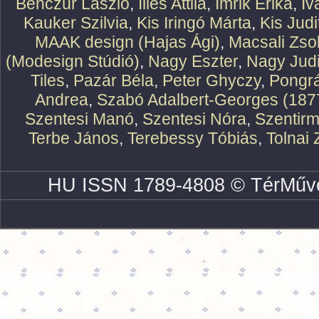
Benczúr László
,
Illés Attila
,
Imrik Erika
,
Iv
Kauker Szilvia
,
Kis Iringó Márta
,
Kis Judi
MAAK design (Hajas Ági)
,
Macsali Zsol
(Modesign Stúdió)
,
Nagy Eszter
,
Nagy Judi
Tiles
,
Pazár Béla
,
Peter Ghyczy
,
Pongr
Andrea
,
Szabó Adalbert-Georges (187
Szentesi Manó
,
Szentesi Nóra
,
Szentirm
Terbe János
,
Terebessy Tóbiás
,
Tolnai 
HU ISSN 1789-4808 © TérMűve