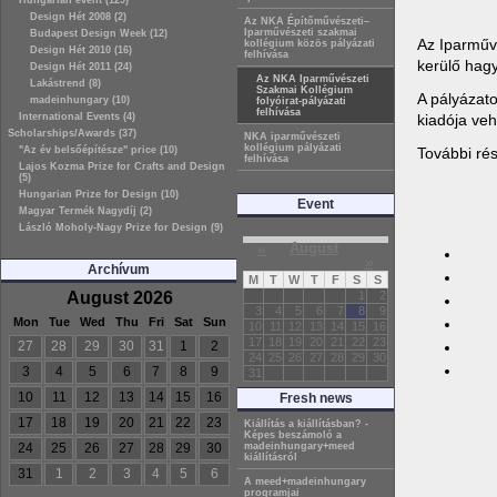
Hungarian event (129)
Design Hét 2008 (2)
Az NKA Építőművészeti–
Iparművészeti szakmai
Budapest Design Week (12)
Az Iparművé
kollégium közös pályázati
Design Hét 2010 (16)
felhívása
kerülő hagy
Design Hét 2011 (24)
Az NKA Iparművészeti
Lakástrend (8)
Szakmai Kollégium
A pályázato
madeinhungary (10)
folyóirat-pályázati
felhívása
kiadója veh
International Events (4)
Scholarships/Awards (37)
NKA iparművészeti
kollégium pályázati
További rés
"Az év belsőépítésze" price (10)
felhívása
Lajos Kozma Prize for Crafts and Design
(5)
Hungarian Prize for Design (10)
Event
Magyar Termék Nagydíj (2)
László Moholy-Nagy Prize for Design (9)
«
August
»
Archívum
M
T
W
T
F
S
S
August 2026
1
2
3
4
5
6
7
8
9
Mon
Tue
Wed
Thu
Fri
Sat
Sun
10
11
12
13
14
15
16
17
18
19
20
21
22
23
27
28
29
30
31
1
2
24
25
26
27
28
29
30
3
4
5
6
7
8
9
31
10
11
12
13
14
15
16
Fresh news
17
18
19
20
21
22
23
Kiállítás a kiállításban? -
Képes beszámoló a
24
25
26
27
28
29
30
madeinhungary+meed
kiállításról
31
1
2
3
4
5
6
A meed+madeinhungary
programjai