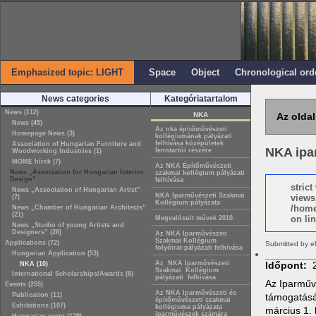
Emphasized topic: LIGHT
Space
Object
Chronological ord
News categories
Kategóriatartalom
News (112)
NKA
Az oldal
News (45)
Az nka építőművészeti
Homepage News (3)
kollégiumának pályázati
felhívása középületek
Association of Hungarian Furniture and
NKA ipar
fenntartói részére
Woodworking Industries (1)
MOME hírek (7)
Az NKA Építőművészeti
News „Association for Hungarian Interior
szakmai kollégium pályázati
Design”
felhívása
stric
News „Association of Hungarian Artist”
NKA Iparművészeti Szakmai
views
(7)
Kollégium pályázata
/home
News „Chamber of Hungarian Architects”
(21)
on lin
Megvalósult művek 2010.
News „Studio of young Artists and
Designers” (28)
Az NKA Iparművészeti
Szakmai Kollégium
Applications (72)
Submitted by e
folyóirat-pályázati felhívása
Hungarian Application (53)
Az NKA Iparművészeti
Időpont:
NKA (10)
Szakmai Kollégium
International Scholarships/Awards (8)
pályázati felhívása
Az Iparműv
Events (255)
Az NKA Iparművészeti és
Publication (11)
támogatásá
építőművészeti szakmai
Exhibitions (107)
kollégiuma pályázata
március 1. 
iparművészek számára