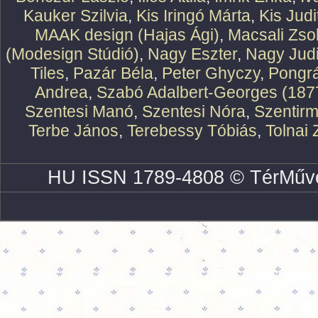
Kauker Szilvia
,
Kis Iringó Márta
,
Kis Judi
MAAK design (Hajas Ági)
,
Macsali Zsol
(Modesign Stúdió)
,
Nagy Eszter
,
Nagy Judi
Tiles
,
Pazár Béla
,
Peter Ghyczy
,
Pongr
Andrea
,
Szabó Adalbert-Georges (187
Szentesi Manó
,
Szentesi Nóra
,
Szentirm
Terbe János
,
Terebessy Tóbiás
,
Tolnai 
HU ISSN 1789-4808 © TérMűve