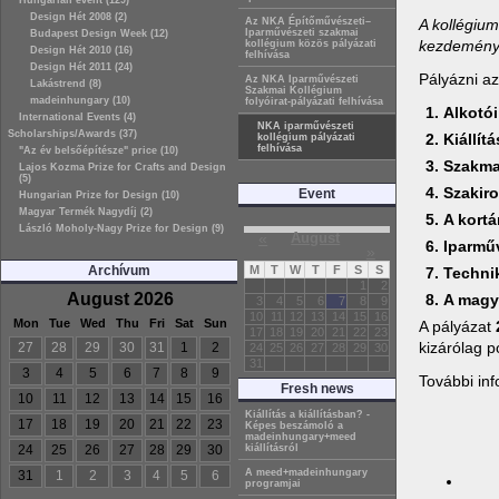
Hungarian event (129)
Design Hét 2008 (2)
A kollégium
Az NKA Építőművészeti–
Iparművészeti szakmai
Budapest Design Week (12)
kezdemény
kollégium közös pályázati
Design Hét 2010 (16)
felhívása
Design Hét 2011 (24)
Pályázni az
Az NKA Iparművészeti
Lakástrend (8)
Szakmai Kollégium
madeinhungary (10)
folyóirat-pályázati felhívása
Alkotó
International Events (4)
NKA iparművészeti
Scholarships/Awards (37)
Kiállít
kollégium pályázati
felhívása
"Az év belsőépítésze" price (10)
Szakma
Lajos Kozma Prize for Crafts and Design
(5)
Szakiro
Event
Hungarian Prize for Design (10)
Magyar Termék Nagydíj (2)
A kort
László Moholy-Nagy Prize for Design (9)
«
August
Iparműv
»
Archívum
M
T
W
T
F
S
S
Technik
1
2
August 2026
A magya
3
4
5
6
7
8
9
10
11
12
13
14
15
16
Mon
Tue
Wed
Thu
Fri
Sat
Sun
A pályázat
17
18
19
20
21
22
23
kizárólag 
27
28
29
30
31
1
2
24
25
26
27
28
29
30
31
3
4
5
6
7
8
9
További in
Fresh news
10
11
12
13
14
15
16
Kiállítás a kiállításban? -
17
18
19
20
21
22
23
Képes beszámoló a
madeinhungary+meed
24
25
26
27
28
29
30
kiállításról
A meed+madeinhungary
31
1
2
3
4
5
6
programjai