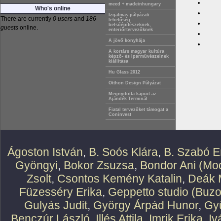
meed + madeinhungary
Who's online
Izgalmas pályázati
There are currently
0 users
and
186
lehetőség
belsőépítészeknek,
guests
online.
enteriőrtervezőknek
A jövő konyhája
A kortárs magyar kultúra
képző- és Iparművészeinek
kiállítása
Hu Glass 2012
Otthon Design Pályázat
Megnyitotta kapuit az
Ajándék Terminál
Fiatal tervezőket támogat a
Coninvest
Ágoston István
,
B. Soós Klára
,
B. Szabó E
Gyöngyi
,
Bokor Zsuzsa
,
Bondor Ani (Mod
Zsolt
,
Csontos Kemény Katalin
,
Deák 
Füzesséry Erika
,
Geppetto studio (Buzo
Gulyás Judit
,
György Árpád Hunor
,
Gy
Benczúr László
,
Illés Attila
,
Imrik Erika
,
Iv